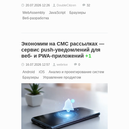
20.07.2026 12:26
DoubleCitizen
32
WebAssembly
JavaScript
Браузеры
Веб-разработка
Экономим на СМС рассылках —
сервис push-уведомлений для
веб- и PWA-приложений
+1
16.07.2026 12:57
webrise
0
Android
iOS
Анализ и проектирование систем
Браузеры
Управление продуктом