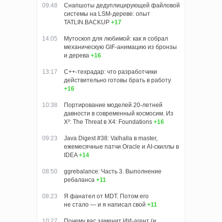
09:48
Снапшоты дедуплицирующей файловой
системы на LSM-дереве: опыт
TATLIN.BACKUP
+17
14:05
Мутоскоп для любимой: как я собрал
механическую GIF-анимацию из бронзы
и дерева
+16
13:17
C++-техрадар: что разработчики
действительно готовы брать в работу
+16
10:38
Портирование моделей 20-летней
давности в современный космосим. Из
X²: The Threat в X4: Foundations
+16
09:23
Java Digest #38: Valhalla в master,
ежемесячные патчи Oracle и AI-скиллы в
IDEA
+14
08:50
ggrebalance: Часть 3. Выполнение
ребаланса
+11
08:23
Я фанател от MDT. Потом его
не стало — и я написал свой
+11
10:27
Почему вас заменит ИИ‑агент (и