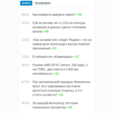
ВЧЕРА
ПОЗАВЧЕРА
09:01
Как измерить вакуум в лампе?
+50
10:43
6,9к за восемь лет и 121к за полгода:
аномалия в данных одного телеграм-
канала
+49
13:01
«Как за вами (не) следит Яндекс»: что на
самом деле происходит внутри Android-
приложений
+43
13:01
В лабиринтах «Коммодора»
+37
08:01
Разбор AMD EPYC Venice: 256 ядер, 2-
нм TSMC, два сокета и СЖО как
неизбежность
+22
07:04
Про механический парадокс Фергюсона:
могут ли 2 одинаковые шестерни
крутиться в разные стороны, а 3-я
стоять на месте?
+21
06:45
Летающий велосипед: История
гениального безумства
+19