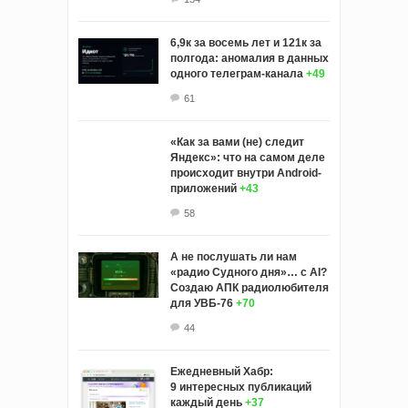
6,9к за восемь лет и 121к за
полгода: аномалия в данных
одного телеграм-канала
+49
61
«Как за вами (не) следит
Яндекс»: что на самом деле
происходит внутри Android-
приложений
+43
58
А не послушать ли нам
«радио Судного дня»… с AI?
Создаю АПК радиолюбителя
для УВБ-76
+70
44
Ежедневный Хабр:
9 интересных публикаций
каждый день
+37