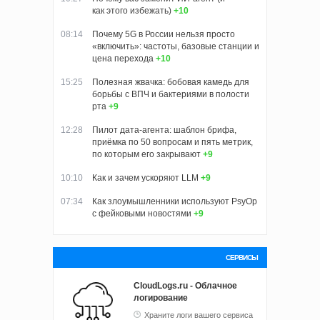
как этого избежать)
+10
08:14
Почему 5G в России нельзя просто
«включить»: частоты, базовые станции и
цена перехода
+10
15:25
Полезная жвачка: бобовая камедь для
борьбы с ВПЧ и бактериями в полости
рта
+9
12:28
Пилот дата-агента: шаблон брифа,
приёмка по 50 вопросам и пять метрик,
по которым его закрывают
+9
10:10
Как и зачем ускоряют LLM
+9
07:34
Как злоумышленники используют PsyOp
с фейковыми новостями
+9
СЕРВИСЫ
CloudLogs.ru - Облачное
логирование
Храните логи вашего сервиса