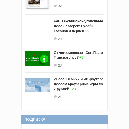
32
Чем закончились уголовные
дела блогеров: Гусейн
Гасанов и Лерчек
+8
28
От чего защищает Certificate
Transparency?
+9
23
ZCode, GLM-5.2 и ИИ-роутер:
делаем браузерные игры по
7 рублей
+23
21
ПОДПИСКА