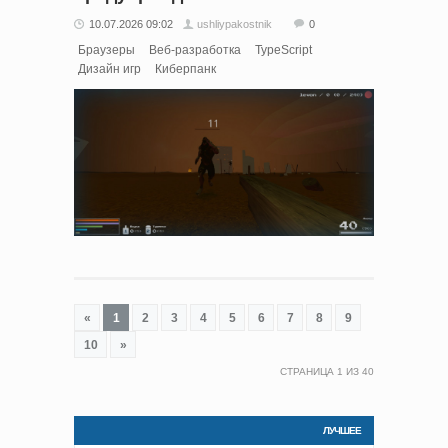
10.07.2026 09:02
ushliypakostnik
0
Браузеры
Веб-разработка
TypeScript
Дизайн игр
Киберпанк
«
1
2
3
4
5
6
7
8
9
10
»
СТРАНИЦА
1
ИЗ
40
ЛУЧШЕЕ