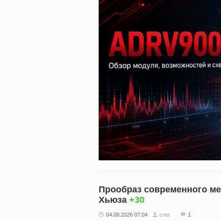
Прообраз современного ме
Хьюза
+30
04.08.2026 07:04
cnet
1