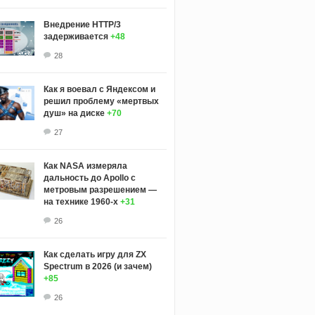
Внедрение HTTP/3
задерживается
+48
28
Как я воевал с Яндексом и
решил проблему «мертвых
душ» на диске
+70
27
Как NASA измеряла
дальность до Apollo с
метровым разрешением —
на технике 1960-х
+31
26
Как сделать игру для ZX
Spectrum в 2026 (и зачем)
+85
26