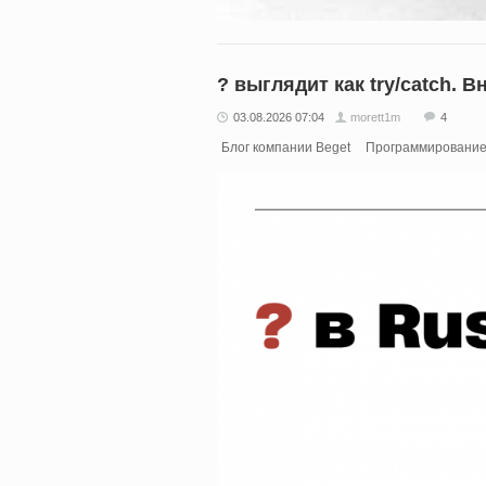
? выглядит как try/catch.
03.08.2026 07:04
morett1m
4
Блог компании Beget
Программировани