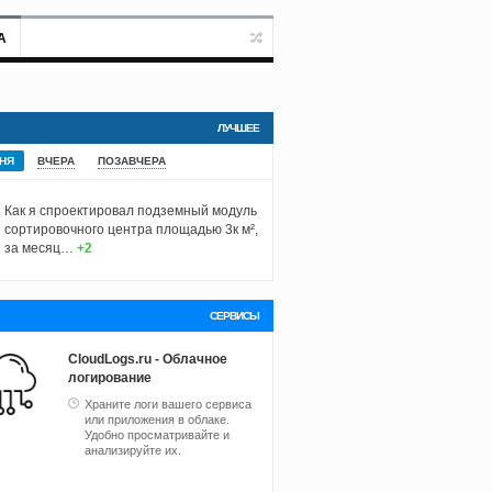
А
ЛУЧШЕЕ
НЯ
ВЧЕРА
ПОЗАВЧЕРА
Как я спроектировал подземный модуль
сортировочного центра площадью 3к м²,
за месяц…
+2
СЕРВИСЫ
CloudLogs.ru - Облачное
логирование
Храните логи вашего сервиса
или приложения в облаке.
Удобно просматривайте и
анализируйте их.