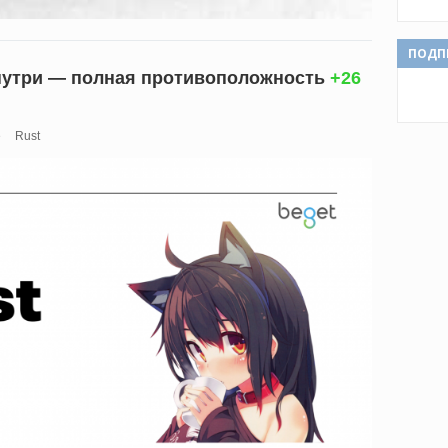
ПОДП
 Внутри — полная противоположность
+26
е
Rust