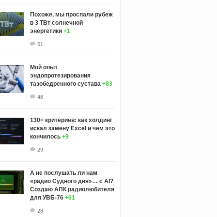
Похоже, мы проспали рубеж
в 3 ТВт солнечной
энергетики
+1
51
Мой опыт
эндопротезирования
тазобедренного сустава
+83
48
130+ критериев: как холдинг
искал замену Excel и чем это
кончилось
+9
29
А не послушать ли нам
«радио Судного дня»… с AI?
Создаю АПК радиолюбителя
для УВБ-76
+61
28