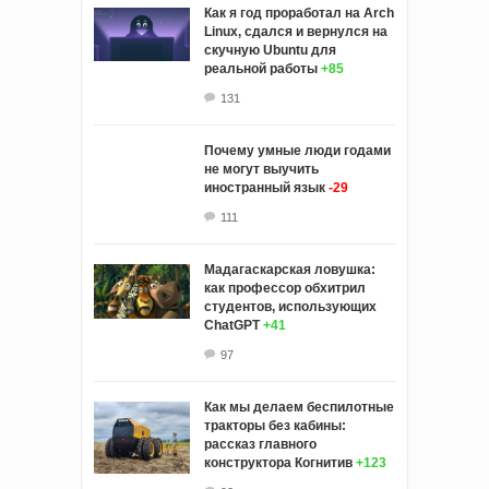
Как я год проработал на Arch
Linux, сдался и вернулся на
скучную Ubuntu для
реальной работы
+85
131
Почему умные люди годами
не могут выучить
иностранный язык
-29
111
Мадагаскарская ловушка:
как профессор обхитрил
студентов, использующих
ChatGPT
+41
97
Как мы делаем беспилотные
тракторы без кабины:
рассказ главного
конструктора Когнитив
+123