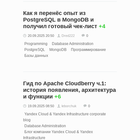
Как я перенёс опыт из
PostgreSQL в MongoDB и
получил готовый чек-лист
+4
20.09.2025 20:50
Dred222
0
Programming
Database Administration
PostgreSQL
MongoDB
Программирование
Базы данных
Гид по Apache Cloudberry ч.1:
история появления, архитектура
и функции
+6
19.09.2025 08:50
leborchuk
0
Yandex Cloud & Yandex Infrastructure corporate
blog
Database Administration
Блог компании Yandex Cloud & Yandex
Infrastructure