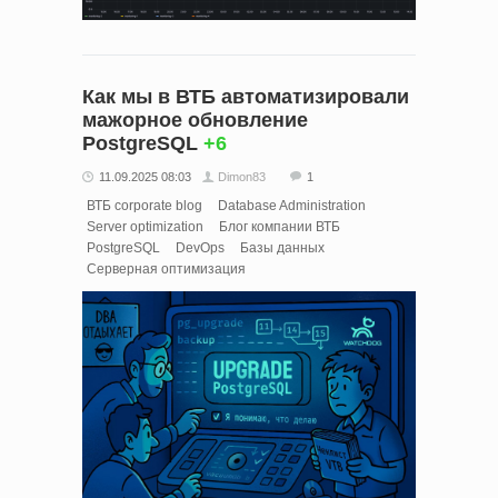
Как мы в ВТБ автоматизировали
мажорное обновление
PostgreSQL
+6
11.09.2025 08:03
Dimon83
1
ВТБ corporate blog
Database Administration
Server optimization
Блог компании ВТБ
PostgreSQL
DevOps
Базы данных
Серверная оптимизация