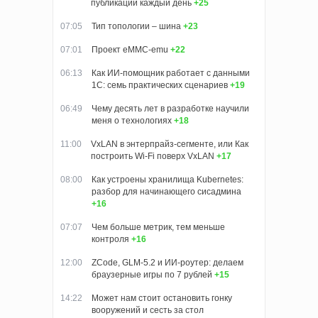
публикаций каждый день
+25
07:05
Тип топологии – шина
+23
07:01
Проект eMMC-emu
+22
06:13
Как ИИ-помощник работает с данными
1С: семь практических сценариев
+19
06:49
Чему десять лет в разработке научили
меня о технологиях
+18
11:00
VxLAN в энтерпрайз-сегменте, или Как
построить Wi-Fi поверх VxLAN
+17
08:00
Как устроены хранилища Kubernetes:
разбор для начинающего сисадмина
+16
07:07
Чем больше метрик, тем меньше
контроля
+16
12:00
ZCode, GLM-5.2 и ИИ-роутер: делаем
браузерные игры по 7 рублей
+15
14:22
Может нам стоит остановить гонку
вооружений и сесть за стол