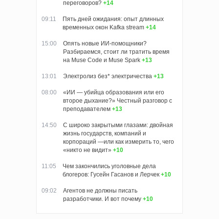
переговоров?
+14
09:11
Пять дней ожидания: опыт длинных
временных окон Kafka stream
+14
15:00
Опять новые ИИ-помощники?
Разбираемся, стоит ли тратить время
на Muse Code и Muse Spark
+13
13:01
Электролиз без* электричества
+13
08:00
«ИИ — убийца образования или его
второе дыхание?» Честный разговор с
преподавателем
+13
14:50
С широко закрытыми глазами: двойная
жизнь государств, компаний и
корпораций —или как измерить то, чего
«никто не видит»
+10
11:05
Чем закончились уголовные дела
блогеров: Гусейн Гасанов и Лерчек
+10
09:02
Агентов не должны писать
разработчики. И вот почему
+10