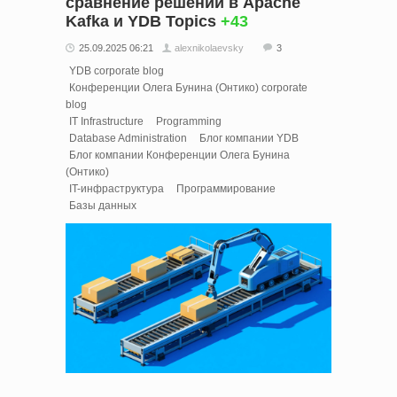
сравнение решений в Apache
Kafka и YDB Topics
+43
25.09.2025 06:21
alexnikolaevsky
3
YDB corporate blog
Конференции Олега Бунина (Онтико) corporate
blog
IT Infrastructure
Programming
Database Administration
Блог компании YDB
Блог компании Конференции Олега Бунина
(Онтико)
IT-инфраструктура
Программирование
Базы данных