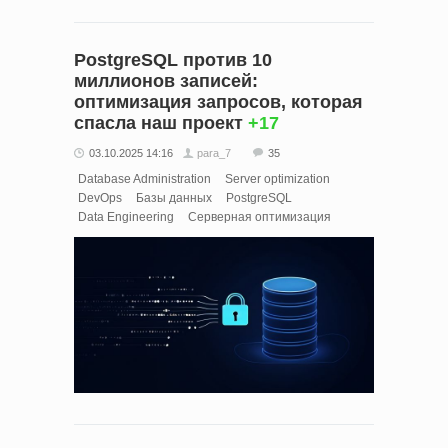
PostgreSQL против 10
миллионов записей:
оптимизация запросов, которая
спасла наш проект
+17
03.10.2025 14:16
para_7
35
Database Administration
Server optimization
DevOps
Базы данных
PostgreSQL
Data Engineering
Серверная оптимизация