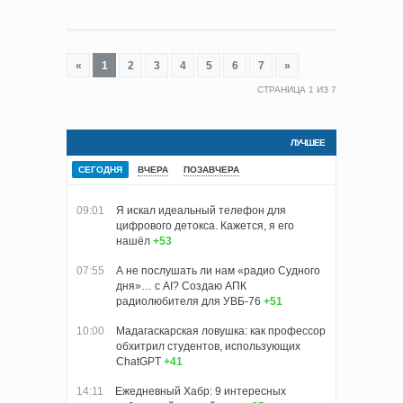
«
1
2
3
4
5
6
7
»
СТРАНИЦА
1
ИЗ
7
ЛУЧШЕЕ
СЕГОДНЯ
ВЧЕРА
ПОЗАВЧЕРА
09:01
Я искал идеальный телефон для
цифрового детокса. Кажется, я его
нашёл
+53
07:55
А не послушать ли нам «радио Судного
дня»… с AI? Создаю АПК
радиолюбителя для УВБ-76
+51
10:00
Мадагаскарская ловушка: как профессор
обхитрил студентов, использующих
ChatGPT
+41
14:11
Ежедневный Хабр: 9 интересных