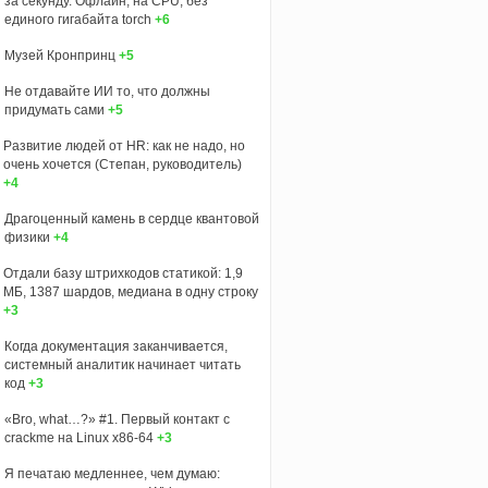
за секунду. Офлайн, на CPU, без
единого гигабайта torch
+6
Музей Кронпринц
+5
Не отдавайте ИИ то, что должны
придумать сами
+5
Развитие людей от HR: как не надо, но
очень хочется (Степан, руководитель)
+4
Драгоценный камень в сердце квантовой
физики
+4
Отдали базу штрихкодов статикой: 1,9
МБ, 1387 шардов, медиана в одну строку
+3
Когда документация заканчивается,
системный аналитик начинает читать
код
+3
«Bro, what…?» #1. Первый контакт с
crackme на Linux x86-64
+3
Я печатаю медленнее, чем думаю: