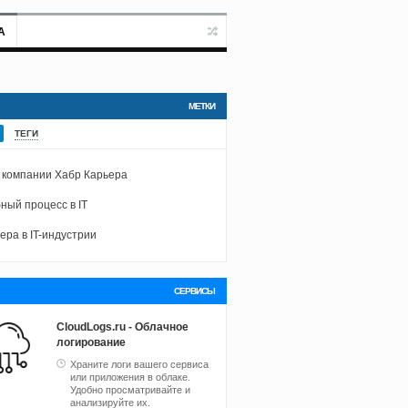
А
МЕТКИ
ТЕГИ
 компании Хабр Карьера
ный процесс в IT
ера в IT-индустрии
СЕРВИСЫ
CloudLogs.ru - Облачное
логирование
Храните логи вашего сервиса
или приложения в облаке.
Удобно просматривайте и
анализируйте их.