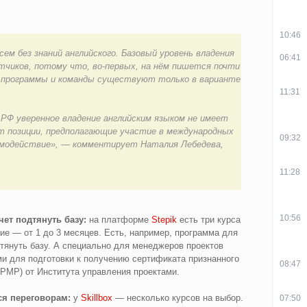
10:46
всем без знаний английского. Базовый уровень владения
06:41
тчиков, потому что, во-первых, на нём пишется почти
ие программы и команды существуют только в варианте
11:31
РФ уверенное владение английским языком не имеет
ют позиции, предполагающие участие в международных
09:32
аимодействие», — комментирует Наталия Лебедева,
11:28
10:56
чет подтянуть базу:
на платформе
Stepik
есть три курса
ие — от 1 до 3 месяцев. Есть, например, программа для
дтянуть базу. А специально для менеджеров проектов
и для подготовки к получению сертификата признанного
08:47
PMP) от Института управления проектами.
ся переговорам:
у
Skillbox
— несколько курсов на выбор.
07:50