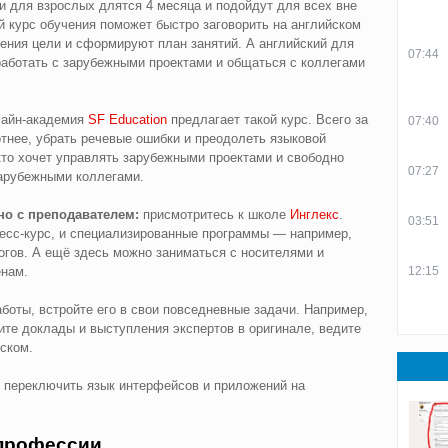
 для взрослых длятся 4 месяца и подойдут для всех вне
 курс обучения поможет быстро заговорить на английском
ения цели и сформируют план занятий. А английский для
07:44
 работать с зарубежными проектами и общаться с коллегами
айн-академия
SF Education
предлагает такой курс. Всего за
07:40
тнее, убрать речевые ошибки и преодолеть языковой
кто хочет управлять зарубежными проектами и свободно
07:27
зарубежными коллегами.
но с преподавателем:
присмотритесь к школе
Инглекс
.
03:51
ресс-курс, и специализированные программы — например,
огов. А ещё здесь можно заниматься с носителями и
12:15
нам.
аботы, встройте его в свои повседневные задачи. Например,
ите доклады и выступления экспертов в оригинале, ведите
йском.
— переключить язык интерфейсов и приложений на
 профессии