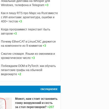
локальная диктовка на Whisper для
Windows, телефона и Telegram
+3
Как я пишу RTS про Марс на Rust вместе
с ИИ-агентами: архитектура, ошибки и
400+ тестов
+3
Когда программист перестает быть
автором
+3
Почему EtherCAT в LinuxCNC держится
на компоненте из 9 коммитов
+3
Сжатие словаря. Языки из омонимов и
хроматическое число
+3
Побеждаем OOM в PyTorch: как обучать
гигантские графы на обычной
видеокарте
+2
ОБСУЖДАЕМОЕ
Может, нам стоит остановить
гонку вооружений и сесть
за стол переговоров?
+207