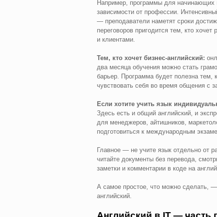
Например, программы для начинающих и
зависимости от профессии. Интенсивный
— преподаватели наметят сроки достиж
переговоров пригодится тем, кто хочет
и клиентами.
Тем, кто хочет бизнес-английский:
онл
два месяца обучения можно стать грамо
барьер. Программа будет полезна тем, 
чувствовать себя во время общения с 
Если хотите учить язык индивидуаль
Здесь есть и общий английский, и эксп
для менеджеров, айтишников, маркетол
подготовиться к международным экзаме
Главное — не учите язык отдельно от р
читайте документы без перевода, смотр
заметки и комментарии в коде на англи
А самое простое, что можно сделать, 
английский.
Английский в IT — часть