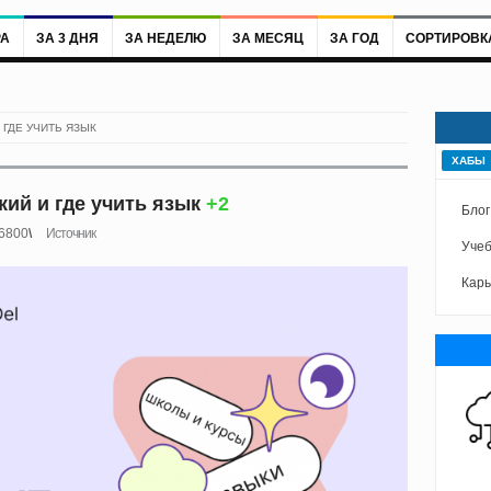
РА
ЗА 3 ДНЯ
ЗА НЕДЕЛЮ
ЗА МЕСЯЦ
ЗА ГОД
СОРТИРОВК
 ГДЕ УЧИТЬ ЯЗЫК
ХАБЫ
ий и где учить язык
+2
Блог
6800
Источник
Учеб
Карь