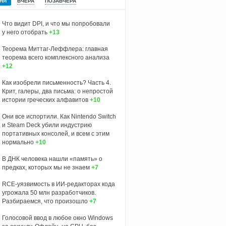
НЯ
ВЧЕРА
ПОЗАВЧЕРА
Что видит DPI, и что мы попробовали
у него отобрать
+13
Теорема Миттаг-Леффлера: главная
теорема всего комплексного анализа
+12
Как изобрели письменность? Часть 4.
Крит, галеры, два письма: о непростой
истории греческих алфавитов
+10
Они все испортили. Как Nintendo Switch
и Steam Deck убили индустрию
портативных консолей, и всем с этим
нормально
+10
В ДНК человека нашли «память» о
предках, которых мы не знаем
+7
RCE-уязвимость в ИИ-редакторах кода
угрожала 50 млн разработчиков.
Разбираемся, что произошло
+7
Голосовой ввод в любое окно Windows