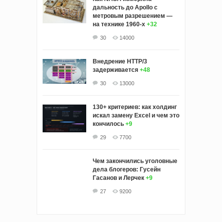
дальность до Apollo с
метровым разрешением —
на технике 1960-х
+32
30
14000
Внедрение HTTP/3
задерживается
+48
30
13000
130+ критериев: как холдинг
искал замену Excel и чем это
кончилось
+9
29
7700
Чем закончились уголовные
дела блогеров: Гусейн
Гасанов и Лерчек
+9
27
9200