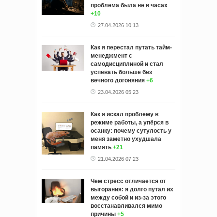
проблема была не в часах
+10
27.04.2026 10:13
Как я перестал путать тайм-
менеджмент с
самодисциплиной и стал
успевать больше без
вечного догоняния
+6
23.04.2026 05:23
Как я искал проблему в
режиме работы, а упёрся в
осанку: почему сутулость у
меня заметно ухудшала
память
+21
21.04.2026 07:23
Чем стресс отличается от
выгорания: я долго путал их
между собой и из-за этого
восстанавливался мимо
причины
+5