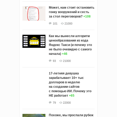
Может, нам стоит остановить
гонку вооружений и сесть
за стол переговоров?
+108
101
21000
Как мы вынесли алгоритм
ценообразования из кода
Яндекс Такси (и почему это
не было очевидно с самого
начала)
+46
93
21000
17-летняя девушка
зарабатывает 10+ тыс
долларов в неделю
на создании сайтов
с помощью ИИ. Почему это
НЕ работает
+65
79
22000
Похоже, мы проспали рубеж