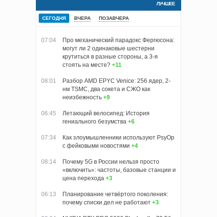
ЛУЧШЕЕ
СЕГОДНЯ
ВЧЕРА
ПОЗАВЧЕРА
07:04
Про механический парадокс Фергюсона:
могут ли 2 одинаковые шестерни
крутиться в разные стороны, а 3-я
стоять на месте?
+11
08:01
Разбор AMD EPYC Venice: 256 ядер, 2-
нм TSMC, два сокета и СЖО как
неизбежность
+9
06:45
Летающий велосипед: История
гениального безумства
+6
07:34
Как злоумышленники используют PsyOp
с фейковыми новостями
+4
08:14
Почему 5G в России нельзя просто
«включить»: частоты, базовые станции и
цена перехода
+3
06:13
Планирование четвёртого поколения:
почему списки дел не работают
+3