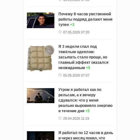
Почему 8 часов умственной
работы подряд делают меня
тупее
+3
07.05.2026 07:20
Я 3 недели спал под
тяжёлым одеялом:
засыпать стало проще, но
главный эффект оказался
неожиданным
+5
05.05.2026 07:07
Утром я работал как по
рельсам, а к вечеру
сдувался: что у меня
реально выровняло энергию
в течение дня
+5
29.04.2026 11:19
Я работал по 12 часов в день
и через месяц понял, что