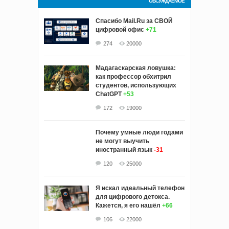
ОБСУЖДАЕМОЕ
Спасибо Mail.Ru за СВОЙ
цифровой офис
+71
274
20000
Мадагаскарская ловушка:
как профессор обхитрил
студентов, использующих
ChatGPT
+53
172
19000
Почему умные люди годами
не могут выучить
иностранный язык
-31
120
25000
Я искал идеальный телефон
для цифрового детокса.
Кажется, я его нашёл
+66
106
22000