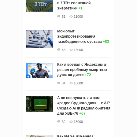
в 3 ТВт солнечной
энергетики
+1
51
11000
Мой опыт
эндопротезирования
тазобедренного сустава
+83
48
13000
Как я воевал с Яндексом и
решил проблему «мертвых
душ» на диске
+72
34
18000
А не послушать ли нам
«радио Судного дня»… с AI?
Создаю АПК радиолюбителя
для УВБ-76
+67
32
13000
Как NASA измеряла