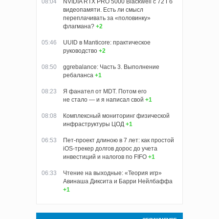
08:04
NVIDIA RTX PRO 5000 Blackwell с 72 Гб
видеопамяти. Есть ли смысл
переплачивать за «половинку»
флагмана?
+2
05:46
UUID в Manticore: практическое
руководство
+2
08:50
ggrebalance: Часть 3. Выполнение
ребаланса
+1
08:23
Я фанател от MDT. Потом его
не стало — и я написал свой
+1
08:08
Комплексный мониторинг физической
инфраструктуры ЦОД
+1
06:53
Пет-проект длиною в 7 лет: как простой
iOS-трекер долгов дорос до учета
инвестиций и налогов по FIFO
+1
06:33
Чтение на выходные: «Теория игр»
Авинаша Диксита и Барри Нейлбаффа
+1