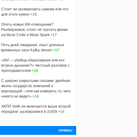
Стоит ли хромировать самому или что
для этого нужно
+18
Опять новые ИИ-помощники?
Разбираемся, стоит ли тратить время
на Muse Code и Muse Spark
+17
Пять дней ожидания: опыт длинных
временных окон Kafka stream
+17
«ИИ — убийца образования или его
второе дыхание?» Честный разговор с
преподавателем
+16
С широко закрытыми глазами: двойная
жизнь государств, компаний и
корпораций —или как измерить то, чего
«никто не видит»
+14
АКПП Voith не включается выше второй
передачи: разбираемся в J1939
+14
СЕРВИСЫ