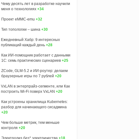
Чему десять лет в разработке научили
меня о технологиях
+34
Проект eMMC-emu
+32
Тип топологии – шина
+30
Ежедневный Хабр: 9 интересных
публикаций каждый день
+28
Как ИИ-помощник работает с данными
1С: семь практических сценариев
+25
ZCode, GLM-5.2 и ИИ-роутер: делаем
браузерные игры по 7 рублей
+20
VxLAN в энтерпрайз-сегменте, или Как
построить Wi-Fi поверх VxLAN
+20
Как устроены хранилища Kubernetes:
разбор для начинающего сисадмина
+20
Чем больше метрик, тем меньше
контроля
+20
Электролиз без* электричества
+18