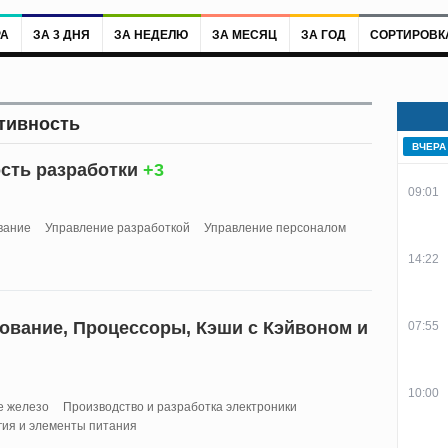
РА
ЗА 3 ДНЯ
ЗА НЕДЕЛЮ
ЗА МЕСЯЦ
ЗА ГОД
СОРТИРОВК
тивность
ВЧЕРА
сть разработки
+3
09:01
вание
Управление разработкой
Управление персоналом
14:22
вание, Процессоры, Кэши с Кэйвоном и
07:55
10:00
е железо
Производство и разработка электроники
ия и элементы питания