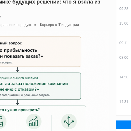
мике будущих решений: что я взяла из
09:28
0
15:00
правление продуктом
Карьера в IT-индустрии
09:11
08:00
14:50
14:31