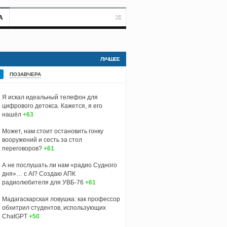
А
ЛУЧШЕЕ
ПОЗАВЧЕРА
Я искал идеальный телефон для
цифрового детокса. Кажется, я его
нашёл
+63
Может, нам стоит остановить гонку
вооружений и сесть за стол
переговоров?
+61
А не послушать ли нам «радио Судного
дня»… с AI? Создаю АПК
радиолюбителя для УВБ-76
+61
Мадагаскарская ловушка: как профессор
обхитрил студентов, использующих
ChatGPT
+50