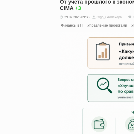
От учёта прошлого к эконо
CIMA
+3
29.07.2026 09:36
Olga_Grodskaya
Финансы в IT
Управление проектами
У