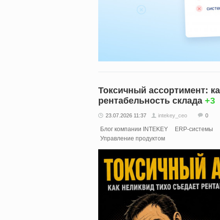
Токсичный ассортимент: ка
рентабельность склада
+3
23.07.2026 11:37
intekey_ceo
0
Блог компании INTEKEY
ERP-системы
Управление продуктом