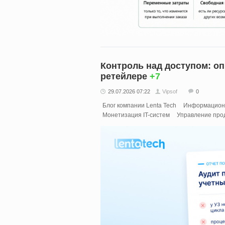
Контроль над доступом: о
ретейлере
+7
29.07.2026 07:22
Vipsof
0
Блог компании Lenta Tech
Информационн
Монетизация IT-систем
Управление про