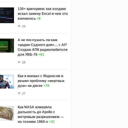
130+ критериев: как холдинг
искал замену Excel и чем это
кончилось
+9
29
А не послушать ли нам
«радио Судного дня»… с AI?
Создаю АПК радиолюбителя
для УВБ-76
+61
28
Как я воевал с Яндексом и
решил проблему «мертвых
душ» на диске
+70
27
Как NASA измеряла
дальность до Apollo с
метровым разрешением —
на технике 1960-х
+31