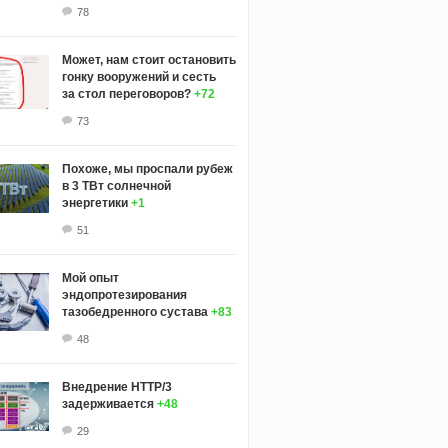
78
Может, нам стоит остановить
гонку вооружений и сесть
за стол переговоров?
+72
73
Похоже, мы проспали рубеж
в 3 ТВт солнечной
энергетики
+1
51
Мой опыт
эндопротезирования
тазобедренного сустава
+83
48
Внедрение HTTP/3
задерживается
+48
29