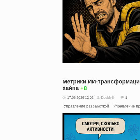
Метрики ИИ-трансформации
хайпа
+8
17.06.2026 12:02
DoubleS
1
Управление разработкой
Управление п