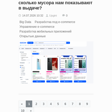
сколько мусора нам показывают
в выдаче?
14.07.2026 10:32
Upgini
0
Big Data
Разработка под e-commerce
Управление e-commerce
Разработка мобильных приложений
Открытые данные
«
1
2
3
4
5
6
7
8
9
10
»