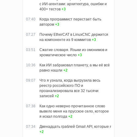
с ИИ-агентами: архитектура, ошибки и
400+ тестов
+3
07:40
Когда программист перестает быть
автором
+3
07:27
Почему EtherCAT в LinuxCNC держится
на компоненте из 9 коммитов
+3
03:51
Сжатие словаря. Языки из омонимов и
хроматическое число
+3
10:36
Как ИИ забраковал планету, а мы её всё
равно нашли
+2
09:07
Что я узнала, когда выгрузила весь
реестр российского ПО и
проанализировала все 32 тысячи
записей
+2
07:38
Как одно неверно прочитанное слово
вывело меня на прусское село, которое
я искал полгода
+2
07:34
Двенадцать граблей Gmail API, которые я собрал, пока
+2