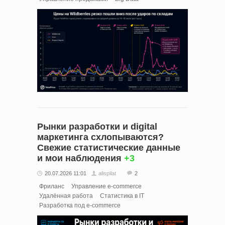
Рынки разработки и digital
маркетинга схлопываются?
Свежие статистические данные
и мои наблюдения
+3
20.07.2026 11:01
alispilat
2
Фриланс
Управление e-commerce
Удалённая работа
Статистика в IT
Разработка под e-commerce