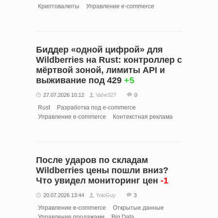
Криптовалюты
Управление e-commerce
Биддер «одной цифрой» для
Wildberries на Rust: контроллер с
мёртвой зоной, лимиты API и
выживание под 429
+5
27.07.2026 10:12
Vahe327
0
Rust
Разработка под e-commerce
Управление e-commerce
Контекстная реклама
После ударов по складам
Wildberries цены пошли вниз?
Что увидел мониторинг цен
-1
20.07.2026 13:44
YoloGuy
3
Управление e-commerce
Открытые данные
Управление продажами
Big Data