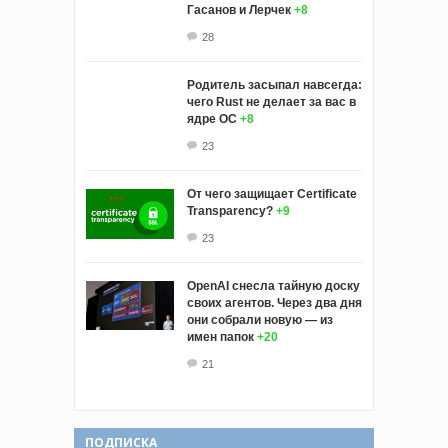
Гасанов и Лерчек
+8
28
Родитель засыпал навсегда:
чего Rust не делает за вас в
ядре ОС
+8
23
От чего защищает Certificate
Transparency?
+9
23
OpenAI снесла тайную доску
своих агентов. Через два дня
они собрали новую — из
имен папок
+20
21
ПОДПИСКА