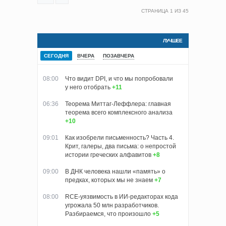
СТРАНИЦА
1
ИЗ
45
ЛУЧШЕЕ
СЕГОДНЯ
ВЧЕРА
ПОЗАВЧЕРА
08:00
Что видит DPI, и что мы попробовали
у него отобрать
+11
06:36
Теорема Миттаг-Леффлера: главная
теорема всего комплексного анализа
+10
09:01
Как изобрели письменность? Часть 4.
Крит, галеры, два письма: о непростой
истории греческих алфавитов
+8
09:00
В ДНК человека нашли «память» о
предках, которых мы не знаем
+7
08:00
RCE-уязвимость в ИИ-редакторах кода
угрожала 50 млн разработчиков.
Разбираемся, что произошло
+5