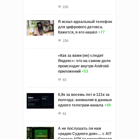
226
Я искал идеальный телефон
для цифрового детокса.
Кажется, я его нашёл
+77
159
«Как за вами (не) следит
Яндекс»: что на самом деле
происходит внутри Android-
приложений
+53
83
6,9к за восемь лет и 121к за
полгода: аномалия в данных
одного телеграм-канала
+49
61
А не послушать ли нам
«радио Судного дня»… с AI?