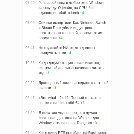
07:59
Голосовой ввод в любое окно Windows
за секунду. Офлайн, на CPU, без
единого гигабайта torch
+4
07:05
Они все испортили. Как Nintendo Switch
и Steam Deck убили индустрию
портативных консолей, и всем с этим
нормально
+4
06:41
Не отдавайте ИИ то, что должны
придумать сами
+4
10:56
Когда документация заканчивается,
системный аналитик начинает читать
код
+3
09:32
Драгоценный камень в сердце квантовой
физики
+3
08:47
«Bro, what…?» #1. Первый контакт с
crackme на Linux x86-64
+3
07:50
Я печатаю медленнее, чем думаю:
локальная диктовка на Whisper для
Windows, телефона и Telegram
+3
07:44
Как я пишу RTS про Марс на Rust вместе