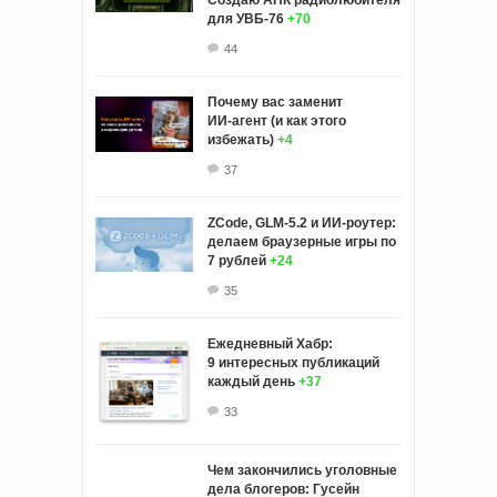
Создаю АПК радиолюбителя
для УВБ-76
+70
44
Почему вас заменит
ИИ‑агент (и как этого
избежать)
+4
37
ZCode, GLM-5.2 и ИИ-роутер:
делаем браузерные игры по
7 рублей
+24
35
Ежедневный Хабр:
9 интересных публикаций
каждый день
+37
33
Чем закончились уголовные
дела блогеров: Гусейн