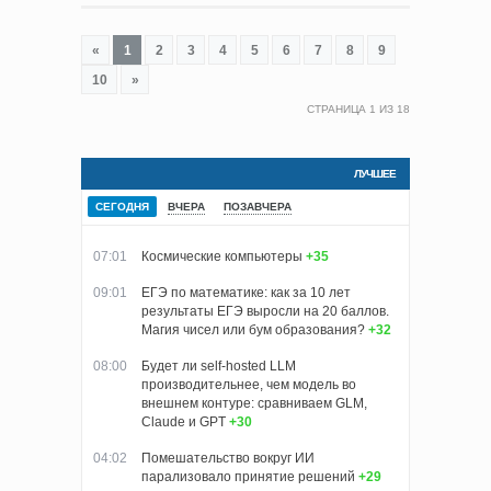
«
1
2
3
4
5
6
7
8
9
10
»
СТРАНИЦА
1
ИЗ
18
ЛУЧШЕЕ
СЕГОДНЯ
ВЧЕРА
ПОЗАВЧЕРА
07:01
Космические компьютеры
+35
09:01
ЕГЭ по математике: как за 10 лет
результаты ЕГЭ выросли на 20 баллов.
Магия чисел или бум образования?
+32
08:00
Будет ли self-hosted LLM
производительнее, чем модель во
внешнем контуре: сравниваем GLM,
Claude и GPT
+30
04:02
Помешательство вокруг ИИ
парализовало принятие решений
+29