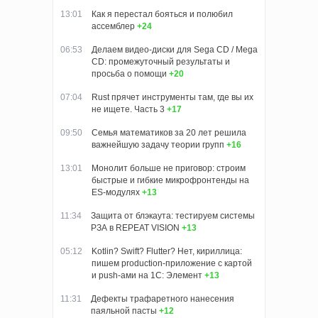
13:01
Как я перестал бояться и полюбил
ассемблер
+24
06:53
Делаем видео-диски для Sega CD / Mega
CD: промежуточный результаты и
просьба о помощи
+20
07:04
Rust прячет инструменты там, где вы их
не ищете. Часть 3
+17
09:50
Семья математиков за 20 лет решила
важнейшую задачу теории групп
+16
13:01
Монолит больше не приговор: строим
быстрые и гибкие микрофронтенды на
ES-модулях
+13
11:34
Защита от блэкаута: тестируем системы
РЗА в REPEAT VISION
+13
05:12
Kotlin? Swift? Flutter? Нет, кириллица:
пишем production-приложение с картой
и push-ами на 1С: Элемент
+13
11:31
Дефекты трафаретного нанесения
паяльной пасты
+12