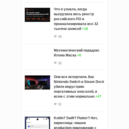
Что я узнала, когда
выгрузила весь реестр
российского ПО и
проанализировала все 32
тысячи записей
+16
34
Математический парадокс
Илона Маска
+6
32
Они все испортили. Как
Nintendo Switch и Steam Deck
убили индустрию
портативных консолей, и
всем с этим нормально
+47
31
Kotlin? Swift? Flutter? Нет,
кириллица: пишем
production-приложение с