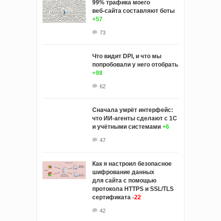
99% трафика моего
веб‑сайта составляют боты
+57
73
Что видит DPI, и что мы
попробовали у него отобрать
+98
62
Сначала умрёт интерфейс:
что ИИ-агенты сделают с 1С
и учётными системами
+6
47
Как я настроил безопасное
шифрование данных
для сайта с помощью
протокола HTTPS и SSL/TLS
сертификата
-22
42