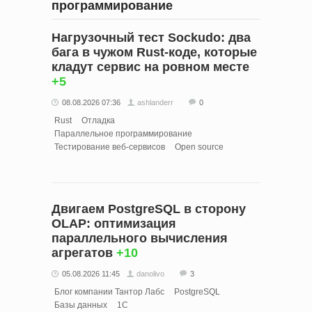
программирование
Нагрузочный тест Sockudo: два
бага в чужом Rust‑коде, которые
кладут сервис на ровном месте
+5
08.08.2026 07:36
ashlanderr
0
Rust
Отладка
Параллельное программирование
Тестирование веб-сервисов
Open source
Двигаем PostgreSQL в сторону
OLAP: оптимизация
параллельного вычисления
агрегатов
+10
05.08.2026 11:45
danolivo
3
Блог компании Тантор Лабс
PostgreSQL
Базы данных
1С