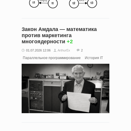
Закон Амдала — математика
против маркетинга
многоядерности
+2
01.07.2026 12:06
ArthurEx
2
Параллельное программирование
История IT