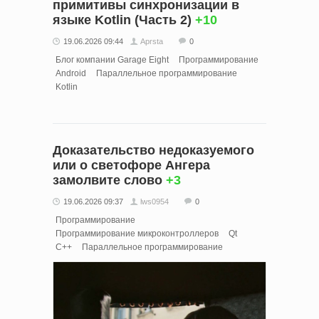
примитивы синхронизации в
языке Kotlin (Часть 2)
+10
19.06.2026 09:44
Aprsta
0
Блог компании Garage Eight
Программирование
Android
Параллельное программирование
Kotlin
Доказательство недоказуемого
или о светофоре Ангера
замолвите слово
+3
19.06.2026 09:37
lws0954
0
Программирование
Программирование микроконтроллеров
Qt
C++
Параллельное программирование