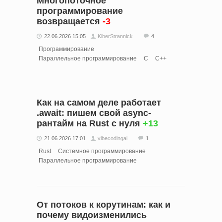
Многопоточное
программирование
возвращается
-3
22.06.2026 15:05
KiberStrannick
4
Программирование
Параллельное программирование
C
C++
Как на самом деле работает
.await: пишем свой async-
рантайм на Rust с нуля
+13
21.06.2026 17:01
vibecodingai
1
Rust
Системное программирование
Параллельное программирование
От потоков к корутинам: как и
почему видоизменились