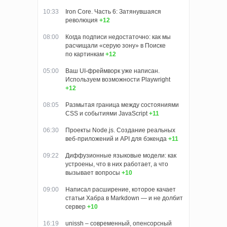
10:33
Iron Core. Часть 6: Затянувшаяся
революция
+12
08:00
Когда подписи недостаточно: как мы
расчищали «серую зону» в Поиске
по картинкам
+12
05:00
Ваш UI-фреймворк уже написан.
Используем возможности Playwright
+12
08:05
Размытая граница между состояниями
CSS и событиями JavaScript
+11
06:30
Проекты Node.js. Создание реальных
веб-приложений и API для бэкенда
+11
09:22
Диффузионные языковые модели: как
устроены, что в них работает, а что
вызывает вопросы
+10
09:00
Написал расширение, которое качает
статьи Хабра в Markdown — и не долбит
сервер
+10
16:19
unissh – современный, опенсорсный