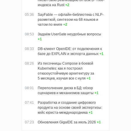
писал свою реализацию on disk B+Tree-
индекса на Rust
+2
05:36
SayFable — офлайн-библиотека с NLP-
разметкой, синтезом на 68 языков и
чатом по книге
+2
08:53
Задаём UserGate неудобные вопросы
+1
08:33
DB-клиент OpenIDE: от подключения к
базе до EXPLAIN и экспорта данных
+1
08:26
Из песочницы Compose в боевой
Kubernetes: как я построил
отказоустойчивую архитектуру за
5 месяцев, изучая все с нуля
+1
08:01
Переполнение диска в БД: обзор
сценариев и механизмов защиты
+1
07:41
Разработка и создание цифрового
продукта на основе своей экспертизы:
кейс юриста-международника
+1
07:23
Обновления GigaIDE за июль 2026
+1