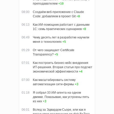
преподавателем
+10
08:00
Создаём веб-приложение с Claude
Code: добавляем в проект Git
+8
06:13
Как ИИ-помощник работает с данными
1С: семь практических сценариев
+8
06:49
Чему десять лет в разработке научили
меня о технологиях
+5
05:29
От чего защищает Certificate
Transparency?
+5
07:01
Как построить бизнес-кейс внедрения
ИТ-решения. Вторая статья про подсчет
экономической эффективности
+4
07:00
Как масштабировать систему
автоматизации сити-фермы
+3
01:18
Я собрал 33 ИИ-агента на одном
движке. Показываю, как устроены пять
из них
+3
06:01
Вслед за Эдвардом Сьоре, или как я