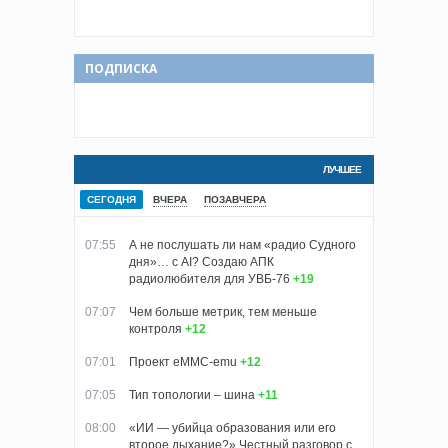
ПОДПИСКА
ЛУЧШЕЕ
СЕГОДНЯ
ВЧЕРА
ПОЗАВЧЕРА
07:55
А не послушать ли нам «радио Судного
дня»… с AI? Создаю АПК
радиолюбителя для УВБ-76
+19
07:07
Чем больше метрик, тем меньше
контроля
+12
07:01
Проект eMMC-emu
+12
07:05
Тип топологии – шина
+11
08:00
«ИИ — убийца образования или его
второе дыхание?» Честный разговор с