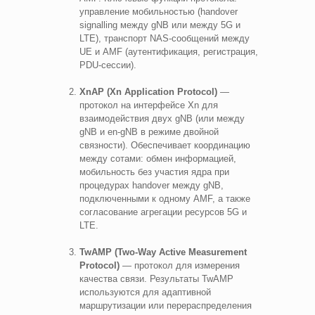
управление мобильностью (handover
signalling между gNB или между 5G и
LTE), транспорт NAS-сообщений между
UE и AMF (аутентификация, регистрация,
PDU-сессии).
XnAP (Xn Application Protocol)
—
протокол на интерфейсе Xn для
взаимодействия двух gNB (или между
gNB и en-gNB в режиме двойной
связности). Обеспечивает координацию
между сотами: обмен информацией,
мобильность без участия ядра при
процедурах handover между gNB,
подключенными к одному AMF, а также
согласование агрегации ресурсов 5G и
LTE.
TwAMP (Two-Way Active Measurement
Protocol)
— протокол для измерения
качества связи. Результаты TwAMP
используются для адаптивной
маршрутизации или перераспределения