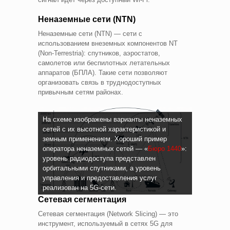
Неназемные сети (NTN)
Неназемные сети (NTN) — сети с
использованием внеземных компонентов NT
(Non-Terrestria): спутников, аэростатов,
самолетов или беспилотных летательных
аппаратов (БПЛА). Такие сети позволяют
организовать связь в труднодоступных
привычным сетям районах.
На схеме изображены варианты неназемных
сетей с их высотной характеристикой и
земным применением. Хороший пример
оператора неназемных сетей — «
Бюро 1440
»:
уровень радиодоступа представлен
орбитальными спутниками, а уровень
управления и предоставления услуг
реализован на 5G-сети.
Сетевая сегментация
Сетевая сегментация (Network Slicing) — это
инструмент, используемый в сетях 5G для