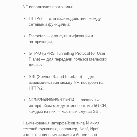
NF используют протоколы:
HTTP/2 — для взаимодействия между
сетевыми функциями;
Diameter — для аутентификации и
авторизации;
GTP-U (GPRS Tunnelling Protocol for User
Plane) — для передачи пользовательских
данных;
SBI (Service-Based Interface) — для
взаимодействия между NF, построен на
HTTP/2;
N2/N3/N4/N6/N9/N11/N14 — различные
интерфейсы между компонентами 5G CN,
каждый из них — частный случай SBI.
Наименования интерфейсов типа N <имя
сетевой функции>, например, Nchf, Npcf,
являются синонимичными и более явно