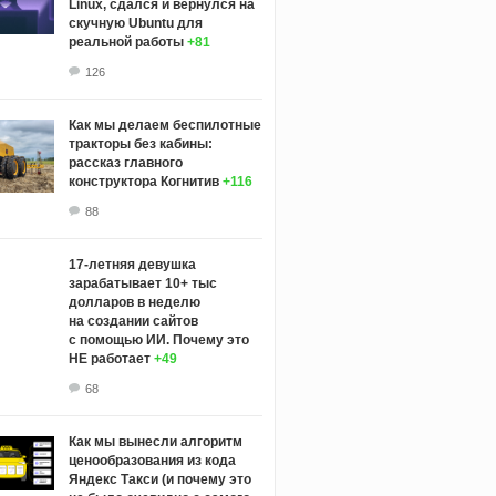
Linux, сдался и вернулся на
скучную Ubuntu для
реальной работы
+81
126
Как мы делаем беспилотные
тракторы без кабины:
рассказ главного
конструктора Когнитив
+116
88
17-летняя девушка
зарабатывает 10+ тыс
долларов в неделю
на создании сайтов
с помощью ИИ. Почему это
НЕ работает
+49
68
Как мы вынесли алгоритм
ценообразования из кода
Яндекс Такси (и почему это