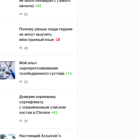
не было очевидно с самого
начала)
+41
58
Почему умные люди годами
не могут выучить
иностранный язык
-18
48
Мой опыт
эндопротезирования
тазобедренного сустава
+71
38
Доверие корневому
сертификату
с ограниченным списком
хостов в Chrome
+61
38
Настоящий Assassin`s