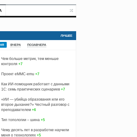
А
ЛУЧШЕЕ
НЯ
ВЧЕРА
ПОЗАВЧЕРА
Чем больше метрик, тем меньше
контроля
+7
Проект eMMC-emu
+7
Как ИИ-помощник работает с данными
1С: семь практических сценариев
+7
«ИИ — убийца образования или его
второе дыхание?» Честный разговор с
преподавателем
+6
Тип топологии – шина
+5
Чему десять лет в разработке научили
меня о технологиях
+5