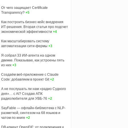
От чего защищает Certificate
Transparency?
+5
Как построить бизнес-кейс внедрения
ИТ-решения. Вторая статья про подсчет
экономической эффективности
+4
Как масштабировать систему
автоматизации сити-фермы
+3
Я собрал 33 ИИ-агента на одном
движке. Показываю, как устроены пять
из них
+3
Создаём веб-приложение с Claude
Code: добавляем в проект Git
+2
А не послушать ли нам «радио Судного
дня»… с AI? Создаю АПК
радиолюбителя для УВБ-76
+2
SayFable — офлайн-библиотека с NLP-
разметкой, синтезом на 68 языков и
чатом по книге
+2
DB-клиент OpenIDE: от подключения к