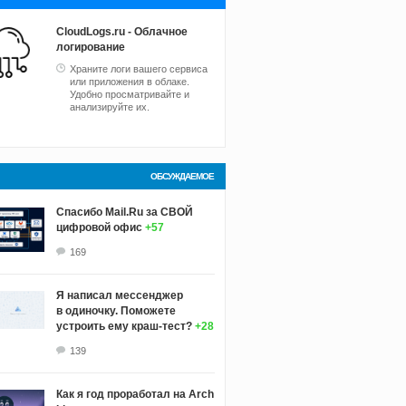
CloudLogs.ru - Облачное
логирование
Храните логи вашего сервиса
или приложения в облаке.
Удобно просматривайте и
анализируйте их.
ОБСУЖДАЕМОЕ
Спасибо Mail.Ru за СВОЙ
цифровой офис
+57
169
Я написал мессенджер
в одиночку. Поможете
устроить ему краш‑тест?
+28
139
Как я год проработал на Arch