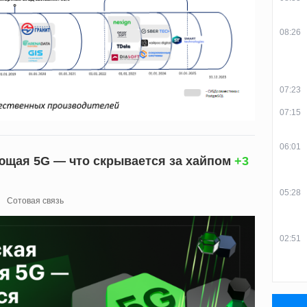
08:26
07:23
07:15
06:01
ющая 5G — что скрывается за хайпом
+3
05:28
Сотовая связь
02:51