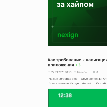
Как требование к навигаци
приложения
+3
27.09.2025 08:59
NikitaZar
0
Nexign corporate blog
Development for An
Блог компании Nexign
Android
Разрабо