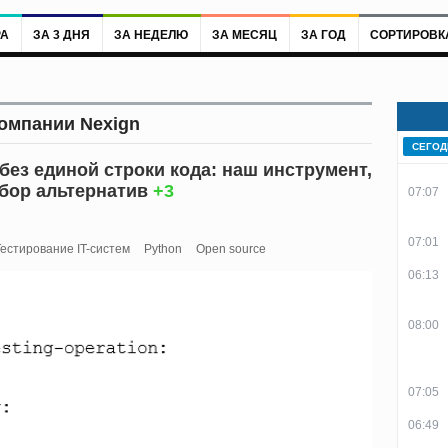
РА
ЗА 3 ДНЯ
ЗА НЕДЕЛЮ
ЗА МЕСЯЦ
ЗА ГОД
СОРТИРОВК
компании Nexign
СЕГОД
без единой строки кода: наш инструмент,
бор альтернатив
+3
07:07
07:01
естирование IT-систем
Python
Open source
06:13
08:00
07:05
06:49