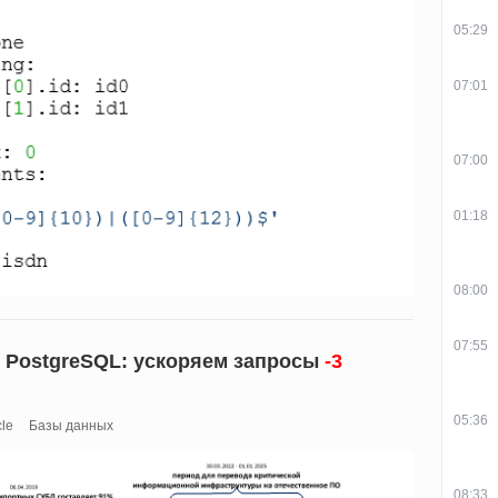
05:29
07:01
07:00
01:18
08:00
07:55
 PostgreSQL: ускоряем запросы
-3
05:36
le
Базы данных
08:33