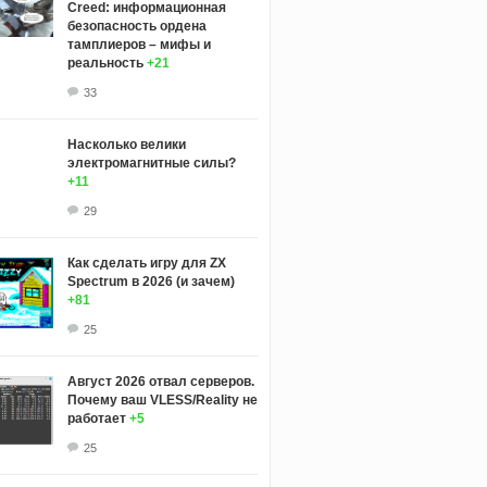
Creed: информационная
безопасность ордена
тамплиеров – мифы и
реальность
+21
33
Насколько велики
электромагнитные силы?
+11
29
Как сделать игру для ZX
Spectrum в 2026 (и зачем)
+81
25
Август 2026 отвал серверов.
Почему ваш VLESS/Reality не
работает
+5
25