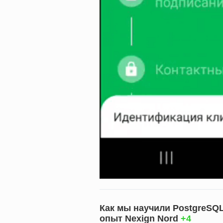
Как мы научили PostgreSQL
опыт Nexign Nord
+4