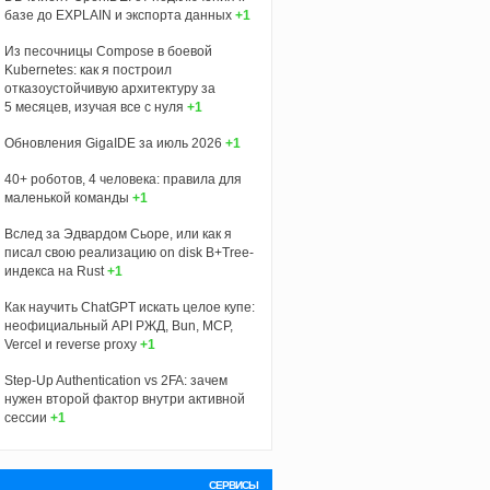
базе до EXPLAIN и экспорта данных
+1
Из песочницы Compose в боевой
Kubernetes: как я построил
отказоустойчивую архитектуру за
5 месяцев, изучая все с нуля
+1
Обновления GigaIDE за июль 2026
+1
40+ роботов, 4 человека: правила для
маленькой команды
+1
Вслед за Эдвардом Сьоре, или как я
писал свою реализацию on disk B+Tree-
индекса на Rust
+1
Как научить ChatGPT искать целое купе:
неофициальный API РЖД, Bun, MCP,
Vercel и reverse proxy
+1
Step-Up Authentication vs 2FA: зачем
нужен второй фактор внутри активной
сессии
+1
СЕРВИСЫ