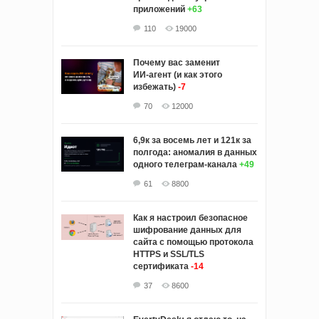
приложений
+63
110
19000
Почему вас заменит
ИИ‑агент (и как этого
избежать)
-7
70
12000
6,9к за восемь лет и 121к за
полгода: аномалия в данных
одного телеграм-канала
+49
61
8800
Как я настроил безопасное
шифрование данных для
сайта с помощью протокола
HTTPS и SSL/TLS
сертификата
-14
37
8600