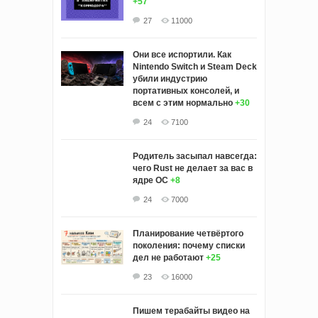
+57
27
11000
Они все испортили. Как
Nintendo Switch и Steam Deck
убили индустрию
портативных консолей, и
всем с этим нормально
+30
24
7100
Родитель засыпал навсегда:
чего Rust не делает за вас в
ядре ОС
+8
24
7000
Планирование четвёртого
поколения: почему списки
дел не работают
+25
23
16000
Пишем терабайты видео на