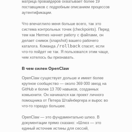
матрица провайдеров охватывает более 19
поставщиков с подробным описанием процессов
аутентификации.
Что впечатлило меня больше всего, так это
система контрольных точек (checkpoints). Перед
тем как Hermes начнет работу с файлами, он
делает снимок (snapshot) вашего рабочего
/rollback
каталога. Команда
спасет, если
что-то пойдет не так. Я пользовался этим чаще,
чем хотелось бы признавать.
В чем силен OpenClaw
OpenClaw существует дольше и имеет более
крупное сообщество — около 369 000 звезд на
GitHub и более 13 700 навыков, созданных
комьюнити. Он начинался как проект личного
помощника от Петера Штайнбергера и вырос во
что-то гораздо большее.
OpenClaw — это фундаментально шлюз. В
документации прямо сказано: «Шлюз — это
единый источник истины для сессий,