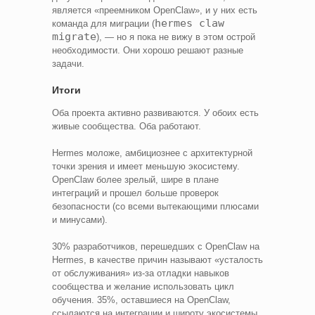
является «преемником OpenClaw», и у них есть
hermes claw
команда для миграции (
migrate
), — но я пока не вижу в этом острой
необходимости. Они хорошо решают разные
задачи.
Итоги
Оба проекта активно развиваются. У обоих есть
живые сообщества. Оба работают.
Hermes моложе, амбициознее с архитектурной
точки зрения и имеет меньшую экосистему.
OpenClaw более зрелый, шире в плане
интеграций и прошел больше проверок
безопасности (со всеми вытекающими плюсами
и минусами).
30% разработчиков, перешедших с OpenClaw на
Hermes, в качестве причин называют «усталость
от обслуживания» из-за отладки навыков
сообщества и желание использовать цикл
обучения. 35%, оставшиеся на OpenClaw,
ссылаются на интеграции и широту экосистемы.