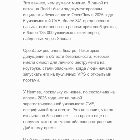
Это важнее, чем думают многие. В одной из
веток на Reddit были задокументированы
инциденты безопасности OpenClaw в 2026 году:
6 уязвимостей CVE, более 341 вредоносного
навыка, выявленного в репозитории сообщества,
и более 135 000 уязвимых экземпляров,
найденных через Shodan.
OpenClaw рос очень быстро. Некоторые
допущения в области безопасности, которые
имели смысл для личного инструмента на
ноутбуке, стали опасными, когда люди начали
запускать его на публичных VPS с открытыми
портами.
У Hermes, поскольку он новее, по состоянию на
апрель 2026 года нет ни одной
зарегистрированной уязвимости CVE,
специфичной для агента. Это не значит, что он
изначально безопаснее — он просто еще не
получил такого же масштаба распространения.
Дайте ему время.
В обоих проектах теперь есть опции песочницы