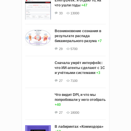
EvertyDesk: я отдаю то, на
что ушли годы
+47
33
13000
Возникновение сознания в
результате распада
бикамерального разума
+7
29
5700
Сначала умрёт интерфейс:
что ИИ-агенты сделают с 1С
и учётными системами
+3
27
7100
Что видит DPI, и что мы
попробовали у него отобрать
+40
27
18000
В лабиринтах «Коммодора»