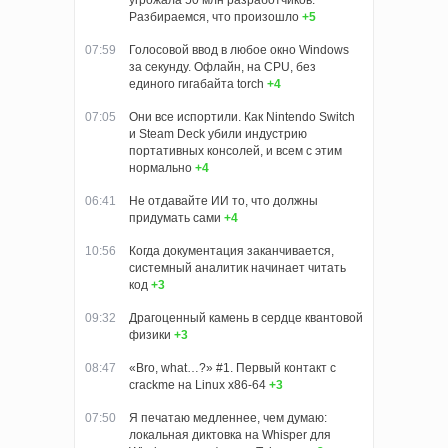
угрожала 50 млн разработчиков.
Разбираемся, что произошло
+5
07:59
Голосовой ввод в любое окно Windows
за секунду. Офлайн, на CPU, без
единого гигабайта torch
+4
07:05
Они все испортили. Как Nintendo Switch
и Steam Deck убили индустрию
портативных консолей, и всем с этим
нормально
+4
06:41
Не отдавайте ИИ то, что должны
придумать сами
+4
10:56
Когда документация заканчивается,
системный аналитик начинает читать
код
+3
09:32
Драгоценный камень в сердце квантовой
физики
+3
08:47
«Bro, what…?» #1. Первый контакт с
crackme на Linux x86-64
+3
07:50
Я печатаю медленнее, чем думаю:
локальная диктовка на Whisper для