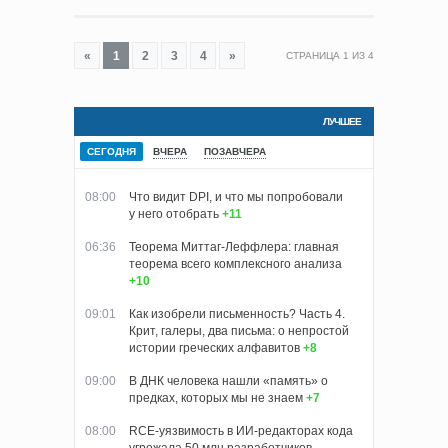
«
1
2
3
4
»
СТРАНИЦА
1
ИЗ
4
ЛУЧШЕЕ
СЕГОДНЯ
ВЧЕРА
ПОЗАВЧЕРА
08:00
Что видит DPI, и что мы попробовали
у него отобрать
+11
06:36
Теорема Миттаг-Леффлера: главная
теорема всего комплексного анализа
+10
09:01
Как изобрели письменность? Часть 4.
Крит, галеры, два письма: о непростой
истории греческих алфавитов
+8
09:00
В ДНК человека нашли «память» о
предках, которых мы не знаем
+7
08:00
RCE-уязвимость в ИИ-редакторах кода