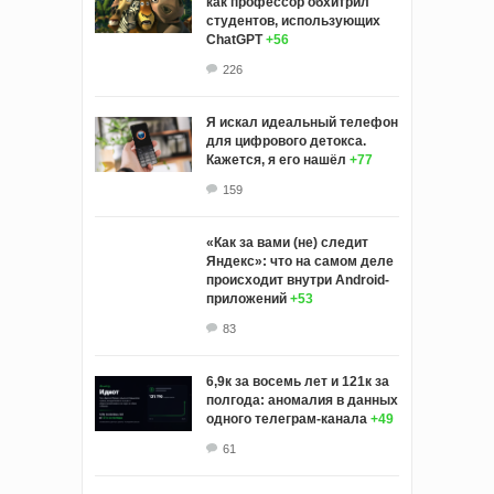
как профессор обхитрил
студентов, использующих
ChatGPT
+56
226
Я искал идеальный телефон
для цифрового детокса.
Кажется, я его нашёл
+77
159
«Как за вами (не) следит
Яндекс»: что на самом деле
происходит внутри Android-
приложений
+53
83
6,9к за восемь лет и 121к за
полгода: аномалия в данных
одного телеграм-канала
+49
61