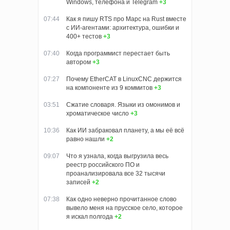
Windows, телефона и Telegram
+3
07:44
Как я пишу RTS про Марс на Rust вместе
с ИИ-агентами: архитектура, ошибки и
400+ тестов
+3
07:40
Когда программист перестает быть
автором
+3
07:27
Почему EtherCAT в LinuxCNC держится
на компоненте из 9 коммитов
+3
03:51
Сжатие словаря. Языки из омонимов и
хроматическое число
+3
10:36
Как ИИ забраковал планету, а мы её всё
равно нашли
+2
09:07
Что я узнала, когда выгрузила весь
реестр российского ПО и
проанализировала все 32 тысячи
записей
+2
07:38
Как одно неверно прочитанное слово
вывело меня на прусское село, которое
я искал полгода
+2