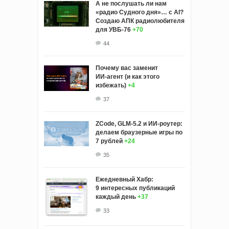
А не послушать ли нам
«радио Судного дня»… с AI?
Создаю АПК радиолюбителя
для УВБ-76
+70
44
Почему вас заменит
ИИ‑агент (и как этого
избежать)
+4
37
ZCode, GLM-5.2 и ИИ-роутер:
делаем браузерные игры по
7 рублей
+24
35
Ежедневный Хабр:
9 интересных публикаций
каждый день
+37
33