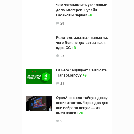
Чем закончились уголовные
дела блогеров: Гусейн
Гасанов и Лерчек
+8
28
Родитель засыпал навсегда:
чего Rust не делает за вас в
ядре ОС
+8
23
От чего защищает Certificate
Transparency?
+9
23
OpenAI снесла тайную доску
своих агентов. Через два дня
они собрали новую — из
имен папок
+20
21