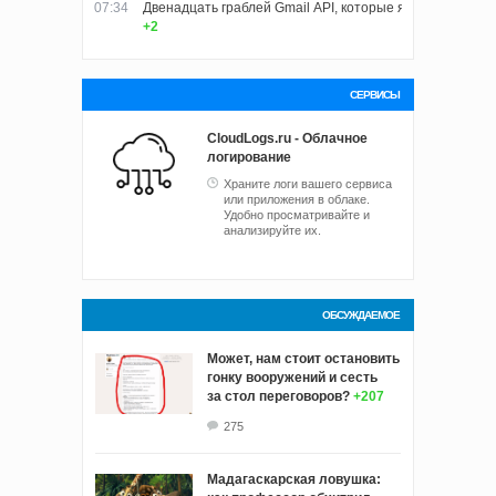
07:34
Двенадцать граблей Gmail API, которые я собрал, пока
+2
СЕРВИСЫ
CloudLogs.ru - Облачное
логирование
Храните логи вашего сервиса
или приложения в облаке.
Удобно просматривайте и
анализируйте их.
ОБСУЖДАЕМОЕ
Может, нам стоит остановить
гонку вооружений и сесть
за стол переговоров?
+207
275
Мадагаскарская ловушка: