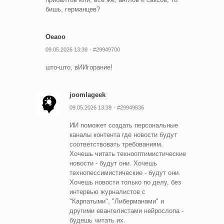
бишь, германцев?
Oeaoo
09.05.2026 13:39
#29949700
што-што, вИИгорание!
joomlageek
09.05.2026 13:39
#29949836
ИИ поможет создать персональные
каналы контента где новости будут
соответствовать требованиям.
Хочешь читать технооптимистические
новости - будут они. Хочешь
технопессимистические - будут они.
Хочешь новости только по делу, без
интервью журналистов с
"Карпатыми", "Либерманами" и
другими евангелистами нейрослопа -
будешь читать их.