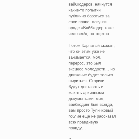
вайбкодеров, начнутся
какие-то попытки
публично бороться за
свои права, лозунги
вроде «Вайбкодер тоже
человек!», но тщетно.
Потом Карпатый скажет,
что он этим уже не
занимается, мол,
перерос, это был
эксцесс молодости… но
движение будет только
шириться. Старики
будут доставать и
махать архивными
документами, мол,
вайбкодинг был всегда,
вам просто Тупичковый
гоблин еще не рассказал
всю правдивую
правду…