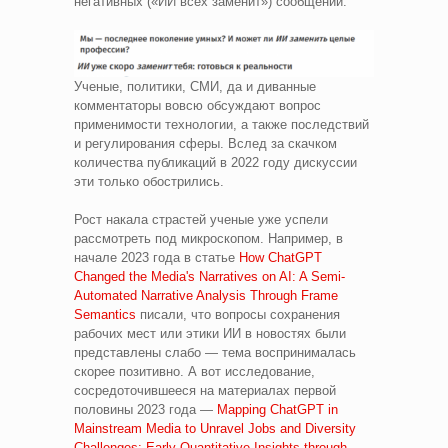
негативных («ИИ всех заменит») сообщений.
Ученые, политики, СМИ, да и диванные
комментаторы вовсю обсуждают вопрос
применимости технологии, а также последствий
и регулирования сферы. Вслед за скачком
количества публикаций в 2022 году дискуссии
эти только обострились.
Рост накала страстей ученые уже успели
рассмотреть под микроскопом. Например, в
начале 2023 года в статье
How ChatGPT
Changed the Media's Narratives on AI: A Semi-
Automated Narrative Analysis Through Frame
Semantics
писали, что вопросы сохранения
рабочих мест или этики ИИ в новостях были
представлены слабо — тема воспринималась
скорее позитивно. А вот исследование,
сосредоточившееся на материалах первой
половины 2023 года —
Mapping ChatGPT in
Mainstream Media to Unravel Jobs and Diversity
Challenges: Early Quantitative Insights through