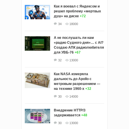
Как я воевал с Яндексом и
решил проблему «мертвых
душ» на диске
+72
34
18000
А не послушать ли нам
«радио Судного дня»… с AI?
Создаю АПК радиолюбителя
для УВБ-76
+67
32
13000
Как NASA измеряла
дальность до Apollo с
метровым разрешением —
на технике 1960-х
+32
30
14000
Внедрение HTTP/3
задерживается
+48
30
13000