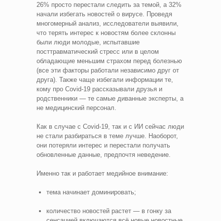
26% просто перестали следить за темой, а 32%
начали избегать новостей о вирусе. Проведя
многомерный анализ, исследователи выявили,
что терять интерес к новостям более склонны
были люди молодые, испытавшие
посттравматический стресс или в целом
обладающие меньшим страхом перед болезнью
(все эти факторы работали независимо друг от
друга). Также чаще избегали информации те,
кому про Covid-19 рассказывали друзья и
родственники — те самые диванные эксперты, а
не медицинский персонал.
Как в случае с Covid-19, так и с ИИ сейчас люди
не стали разбираться в теме лучше. Наоборот,
они потеряли интерес и перестали получать
обновленные данные, предпочтя неведение.
Именно так и работает медийное внимание:
тема начинает доминировать;
количество новостей растет — в гонку за
сенсацией включаются всё новые новостные