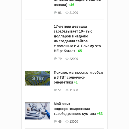
не было очевидно с самого
начала)
+46
93
21000
17-летняя девушка
зарабатывает 10+ тыс
долларов в неделю
на создании сайтов
с помощью ИИ. Почему это
НЕ работает
+65
79
22000
Похоже, мы проспали рубеж
в 3 ТВт солнечной
энергетики
+1
51
11000
Мой опыт
эндопротезирования
тазобедренного сустава
+83
48
13000