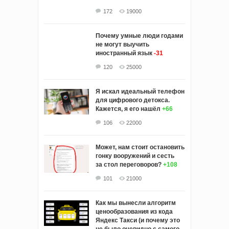
172
19000
Почему умные люди годами
не могут выучить
иностранный язык
-31
120
25000
Я искал идеальный телефон
для цифрового детокса.
Кажется, я его нашёл
+66
106
22000
Может, нам стоит остановить
гонку вооружений и сесть
за стол переговоров?
+108
101
21000
Как мы вынесли алгоритм
ценообразования из кода
Яндекс Такси (и почему это