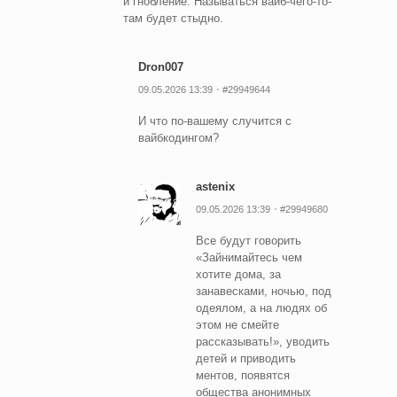
и гнобление. Называться вайб-чего-то-
там будет стыдно.
Dron007
09.05.2026 13:39
#29949644
И что по-вашему случится с
вайбкодингом?
astenix
09.05.2026 13:39
#29949680
Все будут говорить
«Зайнимайтесь чем
хотите дома, за
занавесками, ночью, под
одеялом, а на людях об
этом не смейте
рассказывать!», уводить
детей и приводить
ментов, появятся
общества анонимных