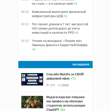
не стало — и я написал свой
+1
08:08
Комплексный мониторинг физической
инфраструктуры ЦОД
+1
06:53
Пет-проект длиною в 7 лет: как простой
iOS-трекер долгов дорос до учета
инвестиций и налогов по FIFO
+1
06:33
Чтение на выходные: «Теория игр»
Авинаша Диксита и Барри Нейлбаффа
+1
ОБСУЖДАЕМОЕ
Спасибо Mail.Ru за СВОЙ
цифровой офис
+71
274
20000
Мадагаскарская ловушка:
как профессор обхитрил
студентов, использующих
ChatGPT
+53