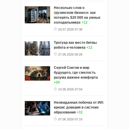
Несколько слов о
грузинском бизнесе: как
потерять $20 000 на умных
холодильниках
+12
03.07.2026 07:38
Тротуар как место битвы
робота и человека
+12
27.06.2026 09:28
Сергей Снегов и мир
будущего, где смелость
разума важнее комфорта
+20
14.06.2026 07:04
Неожиданная побочка от ИИ:
кризис доверия в системе
образования
+32
07.06.2026 07:10