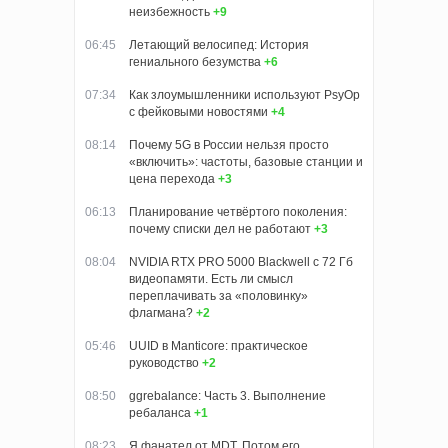
неизбежность
+9
06:45
Летающий велосипед: История
гениального безумства
+6
07:34
Как злоумышленники используют PsyOp
с фейковыми новостями
+4
08:14
Почему 5G в России нельзя просто
«включить»: частоты, базовые станции и
цена перехода
+3
06:13
Планирование четвёртого поколения:
почему списки дел не работают
+3
08:04
NVIDIA RTX PRO 5000 Blackwell с 72 Гб
видеопамяти. Есть ли смысл
переплачивать за «половинку»
флагмана?
+2
05:46
UUID в Manticore: практическое
руководство
+2
08:50
ggrebalance: Часть 3. Выполнение
ребаланса
+1
08:23
Я фанател от MDT. Потом его