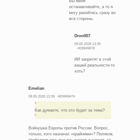
Вы меня
останавливайте, а то я
могу разойтись сразу во
все стороны.
Dron007
09.05.2026 13:39
#29949878
ИИ запретят в этой
вашей реальности-то
хоть?
Emelian
09.05.2026 13:39
#29949474
Как думаете, что это будет за тема?
Войнушка Европы против России. Вопрос,
только, кого назначат «крайними»? Поляков,
прибалтов или, все же, англов и саксов, то