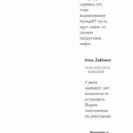
сервисы это
тоже
выравнивание
позиций? пусть
идут нафиг со
своими
продуктами,
нафиг.
Irina_Zakharova
13.05.2026 09:33
#29967558
У меня
наоборот, нет
возможности
установить
Яндекс
поисковиком
по умолчанию
theorem-a