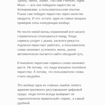
Spotify, Netflix, Steam, YouTube Premium, Apple
Music — все они победили пиратство не
блокировками, а пользовательским опытом.
Рынок сам победил пиратство через качество
продукта. И это, кстати, один из самых мощных
примеров силы конкуренции вообще.
Но после новой волны ограничений всё начало
стремительно откатываться назад. Когда
сервисы уходят с рынка, каталоги режутся,
подписки перестают работать, а пользователю
снова начинают усложнять жизнь, рынок
автоматически пытается найти обходной путь.
И внезапно пиратские сервисы снова начинают
расти. Не потому, что люди внезапно полюбили
пиратство. А потому, что пользователю снова
стало неудобно.
Это вообще одна из главных ошибок любого
административного регулирования цифровой
среды: люди почти всегда выбирают не
«идеологически правильный» сервис, а самый
удобный.