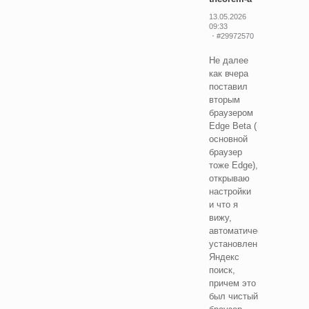
13.05.2026
09:33
#29972570
Не далее
как вчера
поставил
вторым
браузером
Edge Beta (
основной
браузер
тоже Edge),
открываю
настройки
и что я
вижу,
автоматически
установлен
Яндекс
поиск,
причем это
был чистый