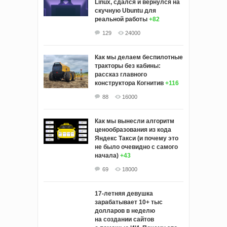
Linux, сдался и вернулся на
скучную Ubuntu для
реальной работы
+82
129
24000
Как мы делаем беспилотные
тракторы без кабины:
рассказ главного
конструктора Когнитив
+116
88
16000
Как мы вынесли алгоритм
ценообразования из кода
Яндекс Такси (и почему это
не было очевидно с самого
начала)
+43
69
18000
17-летняя девушка
зарабатывает 10+ тыс
долларов в неделю
на создании сайтов