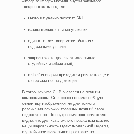
«image‑to‑image» матчинг внутри закрытого
товарного каталога, где:
много визуально похожих SKU;
важны мелкие отличия упаковки;
один и тот же товар может быть снят
под разными углами;
запросы часто далеки от идеальных
студийных изображений;
в shelf‑сценарии приходится работать еще и
с crop‑ами после детекции.
В таком режиме CLIP оказался не лучшим
компромиссом. Он хорошо понимает общую
семантику изображения, но для тонкого
различения похожих товарных позиций этого
недостаточно. По внутренним прогонам стало
видно, что для каталожного поиска нам важнее
не универсальность мультимодальной модели,
а устойчивое визуальное пространство