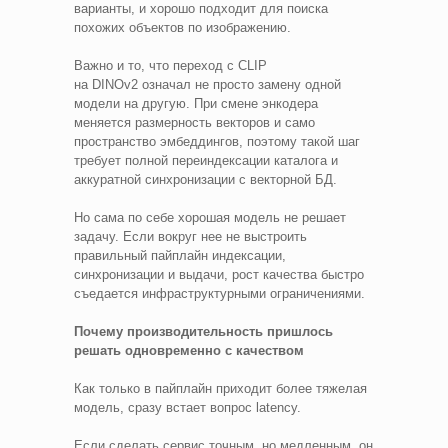
варианты, и хорошо подходит для поиска
похожих объектов по изображению.
Важно и то, что переход с CLIP
на DINOv2 означал не просто замену одной
модели на другую. При смене энкодера
меняется размерность векторов и само
пространство эмбеддингов, поэтому такой шаг
требует полной переиндексации каталога и
аккуратной синхронизации с векторной БД.
Но сама по себе хорошая модель не решает
задачу. Если вокруг нее не выстроить
правильный пайплайн индексации,
синхронизации и выдачи, рост качества быстро
съедается инфраструктурными ограничениями.
Почему производительность пришлось
решать одновременно с качеством
Как только в пайплайн приходит более тяжелая
модель, сразу встает вопрос latency.
Если сделать сервис точным, но медленным, он