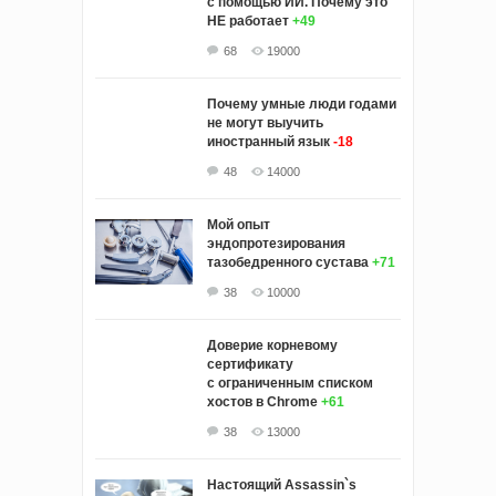
с помощью ИИ. Почему это
НЕ работает
+49
68
19000
Почему умные люди годами
не могут выучить
иностранный язык
-18
48
14000
Мой опыт
эндопротезирования
тазобедренного сустава
+71
38
10000
Доверие корневому
сертификату
с ограниченным списком
хостов в Chrome
+61
38
13000
Настоящий Assassin`s