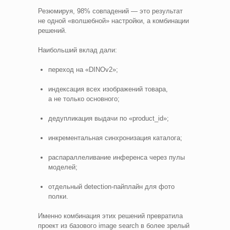
Резюмируя, 98% совпадений — это результат
не одной «волшебной» настройки, а комбинации
решений.
Наибольший вклад дали:
переход на «DINOv2»;
индексация всех изображений товара,
а не только основного;
дедупликация выдачи по «product_id»;
инкрементальная синхронизация каталога;
распараллеливание инференса через пулы
моделей;
отдельный detection‑пайплайн для фото
полки.
Именно комбинация этих решений превратила
проект из базового image search в более зрелый