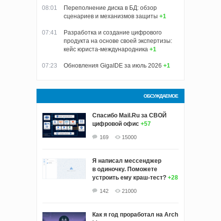
08:01
Переполнение диска в БД: обзор
сценариев и механизмов защиты
+1
07:41
Разработка и создание цифрового
продукта на основе своей экспертизы:
кейс юриста-международника
+1
07:23
Обновления GigaIDE за июль 2026
+1
ОБСУЖДАЕМОЕ
Спасибо Mail.Ru за СВОЙ
цифровой офис
+57
169
15000
Я написал мессенджер
в одиночку. Поможете
устроить ему краш‑тест?
+28
142
21000
Как я год проработал на Arch