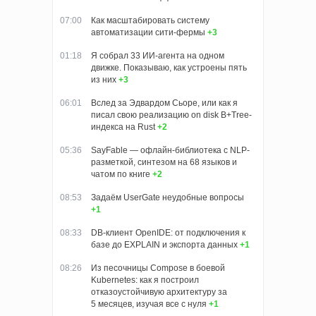
07:00
Как масштабировать систему
автоматизации сити-фермы
+3
01:18
Я собрал 33 ИИ-агента на одном
движке. Показываю, как устроены пять
из них
+3
06:01
Вслед за Эдвардом Сьоре, или как я
писал свою реализацию on disk B+Tree-
индекса на Rust
+2
05:36
SayFable — офлайн-библиотека с NLP-
разметкой, синтезом на 68 языков и
чатом по книге
+2
08:53
Задаём UserGate неудобные вопросы
+1
08:33
DB-клиент OpenIDE: от подключения к
базе до EXPLAIN и экспорта данных
+1
08:26
Из песочницы Compose в боевой
Kubernetes: как я построил
отказоустойчивую архитектуру за
5 месяцев, изучая все с нуля
+1