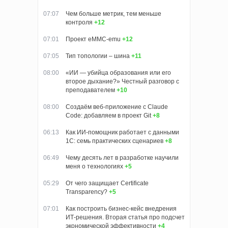
07:07
Чем больше метрик, тем меньше
контроля
+12
07:01
Проект eMMC-emu
+12
07:05
Тип топологии – шина
+11
08:00
«ИИ — убийца образования или его
второе дыхание?» Честный разговор с
преподавателем
+10
08:00
Создаём веб-приложение с Claude
Code: добавляем в проект Git
+8
06:13
Как ИИ-помощник работает с данными
1С: семь практических сценариев
+8
06:49
Чему десять лет в разработке научили
меня о технологиях
+5
05:29
От чего защищает Certificate
Transparency?
+5
07:01
Как построить бизнес-кейс внедрения
ИТ-решения. Вторая статья про подсчет
экономической эффективности
+4