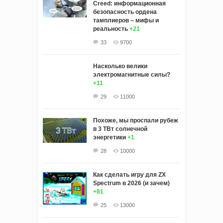
Creed: информационная
безопасность ордена
тамплиеров – мифы и
реальность
+21
33
9700
Насколько велики
электромагнитные силы?
+11
29
11000
Похоже, мы проспали рубеж
в 3 ТВт солнечной
энергетики
+1
28
10000
Как сделать игру для ZX
Spectrum в 2026 (и зачем)
+81
25
13000