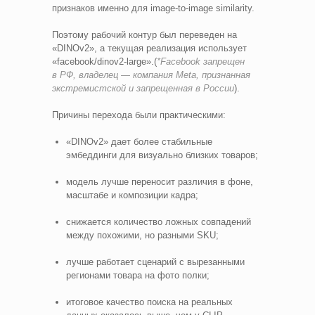
признаков именно для image‑to‑image similarity.
Поэтому рабочий контур был переведен на
«DINOv2», а текущая реализация использует
«facebook/dinov2-large».(
*Facebook запрещен
в РФ, владелец — компания Meta, признанная
экстремистской и запрещенная в России
).
Причины перехода были практическими:
«DINOv2» дает более стабильные
эмбеддинги для визуально близких товаров;
модель лучше переносит различия в фоне,
масштабе и композиции кадра;
снижается количество ложных совпадений
между похожими, но разными SKU;
лучше работает сценарий с вырезанными
регионами товара на фото полки;
итоговое качество поиска на реальных