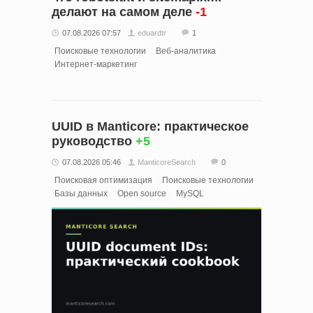
делают на самом деле
-1
07.08.2026 07:57
eduardtr
1
Поисковые технологии
Веб-аналитика
Интернет-маркетинг
UUID в Manticore: практическое
руководство
+5
07.08.2026 05:46
ManticoreSearch
0
Поисковая оптимизация
Поисковые технологии
Базы данных
Open source
MySQL