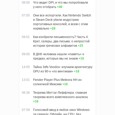
08:00
Что видит DPI, и что мы попробовали
у него отобрать
+40
07:05
Они все испортили. Как Nintendo Switch
и Steam Deck убили индустрию
портативных консолей, и всем с этим
нормально
+28
09:01
Как изобрели письменность? Часть 4.
Крит, галеры, два письма: о непростой
истории греческих алфавитов
+25
09:00
В ДНК человека нашли «память» о
предках, которых мы не знаем
+19
14:05
Тайна 3dfx Voodoo: изучаем архитектуру
GPU из 90-х «по винтикам»
+18
13:01
Fender Player Plus Meteora HH из
солнечной Мексики
+16
06:36
Теорема Миттаг-Леффлера: главная
теорема всего комплексного анализа
+16
07:59
Голосовой ввод в любое окно Windows
за секунду. Офлайн, на CPU, без