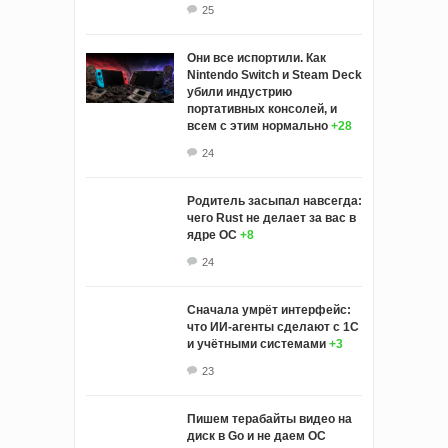
25
Они все испортили. Как
Nintendo Switch и Steam Deck
убили индустрию
портативных консолей, и
всем с этим нормально
+28
24
Родитель засыпал навсегда:
чего Rust не делает за вас в
ядре ОС
+8
24
Сначала умрёт интерфейс:
что ИИ-агенты сделают с 1С
и учётными системами
+3
23
Пишем терабайты видео на
диск в Go и не даем ОС