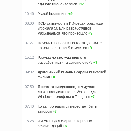
единого гигабайта torch
+12
10:46
Музей Кронпринц
+9
08:00
RCE-уязвимость в ИИ-редакторах кода
угрожала 50 млн разработчиков.
Разбираемся, что произошло
+9
07:27
Почему EtherCAT в LinuxCNC держится
на компоненте из 9 коммитов
+9
15:12
Размышление: куда прилетят
разработчики «на автопилоте»?
+8
09:32
Драгоценный камень в сердце квантовой
физики
+8
07:50
Я печатаю медленнее, чем думаю:
локальная диктовка на Whisper для
Windows, телефона и Telegram
+7
07:40
Когда программист перестает быть
автором
+7
15:26
ИИ Агент для скоринга торговых
рекомендаций
+6