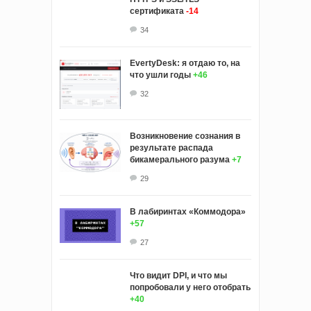
сертификата
-14
34
EvertyDesk: я отдаю то, на
что ушли годы
+46
32
Возникновение сознания в
результате распада
бикамерального разума
+7
29
В лабиринтах «Коммодора»
+57
27
Что видит DPI, и что мы
попробовали у него отобрать
+40