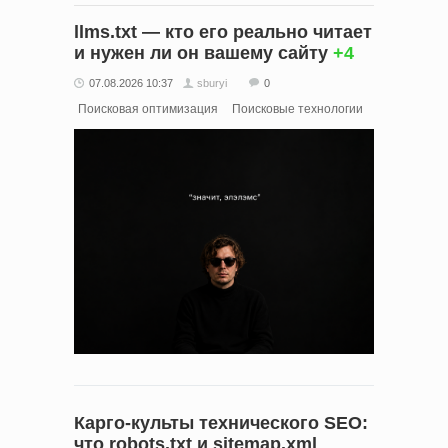
llms.txt — кто его реально читает
и нужен ли он вашему сайту
+4
07.08.2026 10:37
sburyi
0
Поисковая оптимизация
Поисковые технологии
Карго-культы технического SEO:
что robots.txt и sitemap.xml