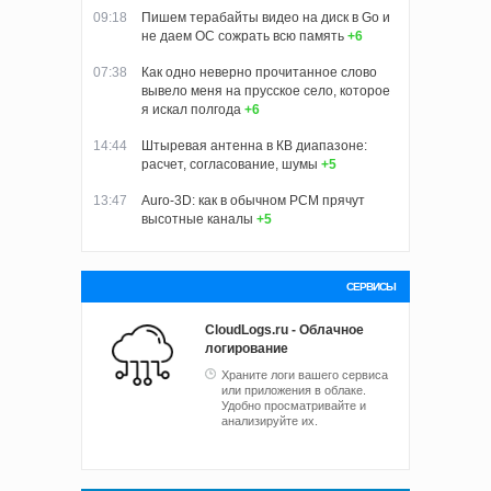
09:18
Пишем терабайты видео на диск в Go и
не даем ОС сожрать всю память
+6
07:38
Как одно неверно прочитанное слово
вывело меня на прусское село, которое
я искал полгода
+6
14:44
Штыревая антенна в КВ диапазоне:
расчет, согласование, шумы
+5
13:47
Auro-3D: как в обычном PCM прячут
высотные каналы
+5
СЕРВИСЫ
CloudLogs.ru - Облачное
логирование
Храните логи вашего сервиса
или приложения в облаке.
Удобно просматривайте и
анализируйте их.