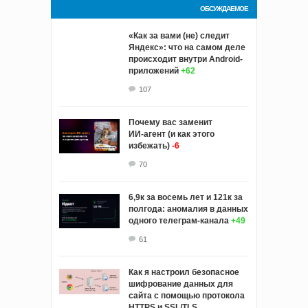
ОБСУЖДАЕМОЕ
«Как за вами (не) следит
Яндекс»: что на самом деле
происходит внутри Android-
приложений
+62
107
Почему вас заменит
ИИ‑агент (и как этого
избежать)
-6
70
6,9к за восемь лет и 121к за
полгода: аномалия в данных
одного телеграм-канала
+49
61
Как я настроил безопасное
шифрование данных для
сайта с помощью протокола
HTTPS и SSL/TLS