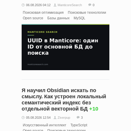
06.08.2026 04:12
ManticoreSearch
0
Поисковая оптимизация
Поисковые технологии
Open source
Базы данных
MySQL
Я научил Obsidian искать по
смыслу. Как устроен локальный
семантический индекс без
отдельной векторной БД
+10
05.08.2026 12:54
Ziverpup
3
Искусственный интеллект
TypeScript
Open source
Поисковые технологии