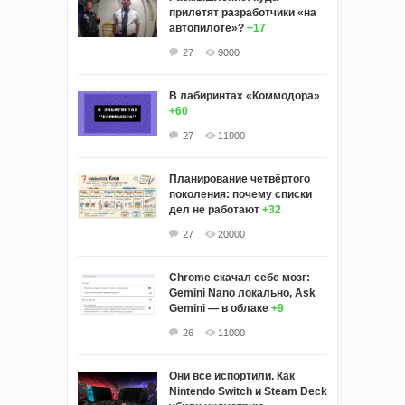
прилетят разработчики «на
автопилоте»?
+17
27
9000
В лабиринтах «Коммодора»
+60
27
11000
Планирование четвёртого
поколения: почему списки
дел не работают
+32
27
20000
Chrome скачал себе мозг:
Gemini Nano локально, Ask
Gemini — в облаке
+9
26
11000
Они все испортили. Как
Nintendo Switch и Steam Deck