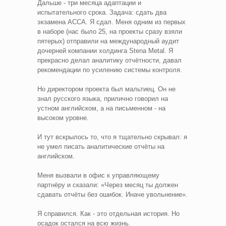
Дальше - три месяца адаптации и
испытательного срока. Задача: сдать два
экзамена ACCA. Я сдал. Меня одним из первых
в наборе (нас было 25, на проекты сразу взяли
пятерых) отправили на международный аудит
дочерней компании холдинга Stena Metal. Я
прекрасно делал аналитику отчётности, давал
рекомендации по усилению системы контроля.
Но директором проекта был мальтиец. Он не
знал русского языка, прилично говорил на
устном английском, а на письменном - на
высоком уровне.
И тут вскрылось то, что я тщательно скрывал: я
не умел писать аналитические отчёты на
английском.
Меня вызвали в офис к управляющему
партнёру и сказали: «Через месяц ты должен
сдавать отчёты без ошибок. Иначе увольнение».
Я справился. Как - это отдельная история. Но
осадок остался на всю жизнь.