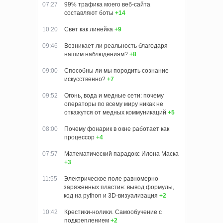
07:27
99% трафика моего веб‑сайта
составляют боты
+14
10:20
Свет как линейка
+9
09:46
Возникает ли реальность благодаря
нашим наблюдениям?
+8
09:00
Способны ли мы породить сознание
искусственно?
+7
09:52
Огонь, вода и медные сети: почему
операторы по всему миру никак не
откажутся от медных коммуникаций
+5
08:00
Почему фонарик в окне работает как
процессор
+4
07:57
Математический парадокс Илона Маска
+3
11:55
Электрическое поле равномерно
заряженных пластин: вывод формулы,
код на python и 3D‑визуализация
+2
10:42
Крестики-нолики. Самообучение с
подкреплением
+2