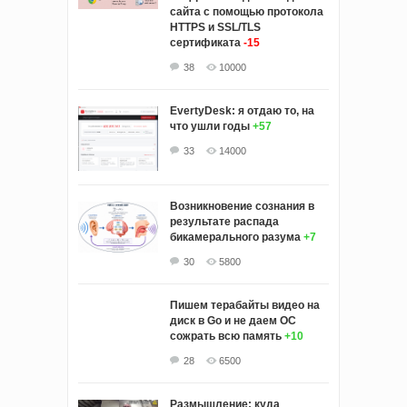
сайта с помощью протокола
HTTPS и SSL/TLS
сертификата
-15
38
10000
EvertyDesk: я отдаю то, на
что ушли годы
+57
33
14000
Возникновение сознания в
результате распада
бикамерального разума
+7
30
5800
Пишем терабайты видео на
диск в Go и не даем ОС
сожрать всю память
+10
28
6500
Размышление: куда