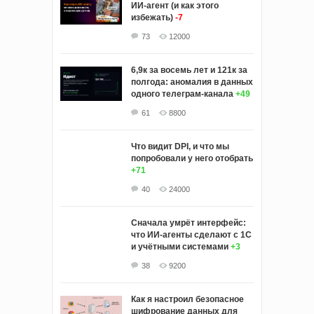
ИИ‑агент (и как этого
избежать)
-7
73
12000
6,9к за восемь лет и 121к за
полгода: аномалия в данных
одного телеграм-канала
+49
61
8800
Что видит DPI, и что мы
попробовали у него отобрать
+71
40
24000
Сначала умрёт интерфейс:
что ИИ-агенты сделают с 1С
и учётными системами
+3
38
9200
Как я настроил безопасное
шифрование данных для