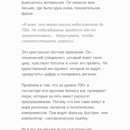
выяснилось интересное. Он написал мне
письмо, где была одна очень показательная
фраза:
«Я знаю, что моего опыта недостаточно до
700к. На собеседовании придётся где-то
преувеличивать… докручивать, чтобы
соответствовать запросу».
Это кристально честное признание. Он -
технический специалист, который знает свою
цену, чувствует потолок и хочет его пробить. Но
единственный инструмент, который он видит, -
«докрутить» цифры и полировать регалии.
Проблема в том, что на уровне 700+ в
госсекторе или крупном бизнесе вас проверяют
люди, которые за пять минут раскусят
приукрашивание. Потому что они сами живут в
мире рыночных захватов и политических
компромиссов. Они видят фальшь быстрее, чем
компилятор - синтаксическую ошибку.
Но в его же письме была спасительная