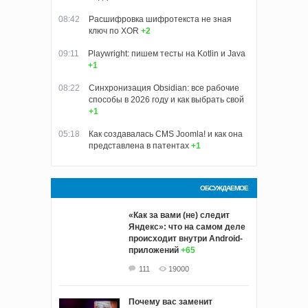
08:42
Расшифровка шифротекста не зная
ключ по XOR
+2
09:11
Playwright: пишем тесты на Kotlin и Java
+1
08:22
Синхронизация Obsidian: все рабочие
способы в 2026 году и как выбрать свой
+1
05:18
Как создавалась CMS Joomla! и как она
представлена в патентах
+1
ОБСУЖДАЕМОЕ
«Как за вами (не) следит
Яндекс»: что на самом деле
происходит внутри Android-
приложений
+65
111
19000
Почему вас заменит