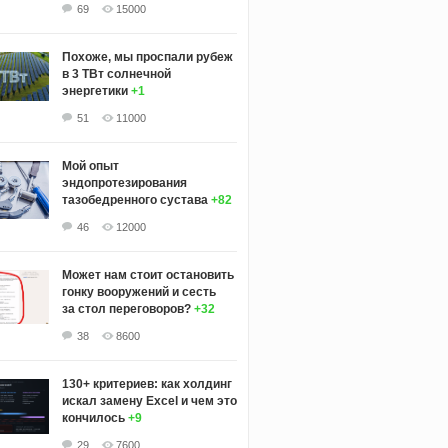
69
15000
Похоже, мы проспали рубеж
в 3 ТВт солнечной
энергетики
+1
51
11000
Мой опыт
эндопротезирования
тазобедренного сустава
+82
46
12000
Может нам стоит остановить
гонку вооружений и сесть
за стол переговоров?
+32
38
8600
130+ критериев: как холдинг
искал замену Excel и чем это
кончилось
+9
29
7600