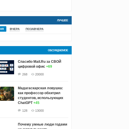
ЛУЧШЕЕ
НЯ
ВЧЕРА
ПОЗАВЧЕРА
ОБСУЖДАЕМОЕ
Спасибо Mail.Ru за СВОЙ
цифровой офис
+69
268
20000
Мадагаскарская ловушка:
как профессор обхитрил
студентов, использующих
ChatGPT
+45
128
13000
Почему умные люди годами