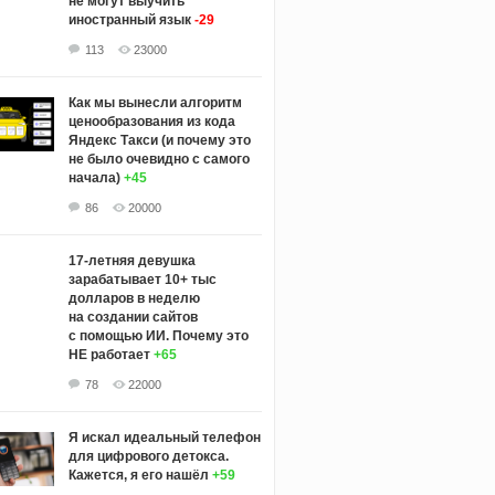
не могут выучить
иностранный язык
-29
113
23000
Как мы вынесли алгоритм
ценообразования из кода
Яндекс Такси (и почему это
не было очевидно с самого
начала)
+45
86
20000
17-летняя девушка
зарабатывает 10+ тыс
долларов в неделю
на создании сайтов
с помощью ИИ. Почему это
НЕ работает
+65
78
22000
Я искал идеальный телефон
для цифрового детокса.
Кажется, я его нашёл
+59