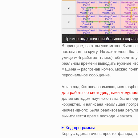
Пример подключения большого экрана и
В принципе, на этом уже можно было ост
показывал по кругу. Но захотелось боль
улице wi-fi работает плохо), обновлять
реальном времени выводить нужные изо
машина -- распознав номер, можно понят
персональное сообщение.
Была задействована имеющаяся raspber
для работы со светодиодными модулям
далее методом научного тыка были под
корректно, и написана небольшая прогр
неочевидного: была реализована регулир
вычисляется время восхода и заката.
Код программы
Корпус сделан очень просто: фанера, н