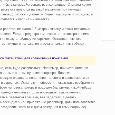
огли бы взаимодействовать все желающие. Сначала хотел
 итоге остановился на такой механике: при помощи
ояние до игрока и далее он будет подходить и отходить, а
лучается kinect на минималках.
на расстояние около 1.5 метра к экрану и стоит несколько
ессбар. Если перед экраном никого нет некоторое время,
я к показу слайдшоу из картинок. Осталось немного
тор текущего положения игрока и прикрутить таблицу
го математики для сглаживания показаний.
, есть куда развиваться. Например, при установлении
авлять его в группу в мессенджере. Добавить
реакцию экрана на появление человека в зависимости от
й и взрослых. Используя нейросети, показывать изображения
 фото человека, который подошел (например, какой-нибудь
 одежду человека). Есть проводное подключение к
тать в реальном времени, без задержек. Сделать
 мессенджер или приложение (например, дать пользователю
 поздравить кого-то с днем рождения и тому подобное).