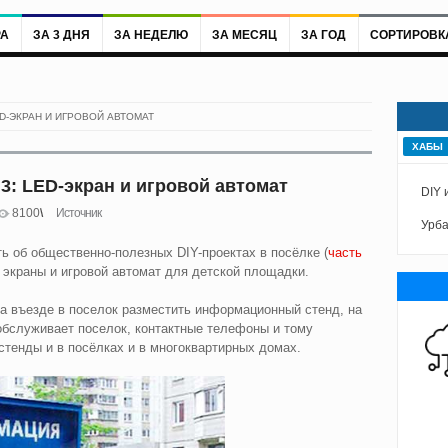
РА
ЗА 3 ДНЯ
ЗА НЕДЕЛЮ
ЗА МЕСЯЦ
ЗА ГОД
СОРТИРОВК
D-ЭКРАН И ИГРОВОЙ АВТОМАТ
ХАБЫ
3: LED-экран и игровой автомат
DIY 
8100
Источник
Урб
ть об общественно-полезных DIY-проектах в посёлке (
часть
 экраны и игровой автомат для детской площадки.
 въезде в поселок разместить информационный стенд, на
обслуживает поселок, контактные телефоны и тому
стенды и в посёлках и в многоквартирных домах.