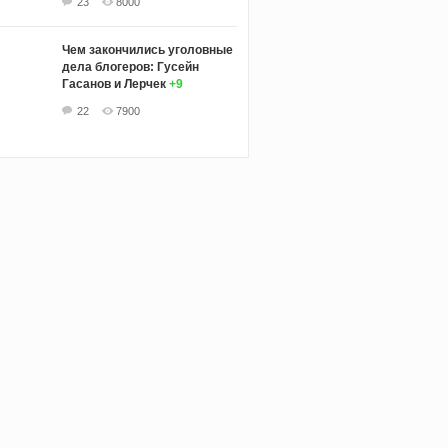
23
8000
Чем закончились уголовные
дела блогеров: Гусейн
Гасанов и Лерчек
+9
22
7900