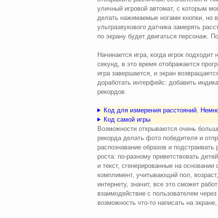
уличный игровой автомат, с которым м
делать нажимаемые ногами кнопки, но в
ультразвукового датчика замерять расст
по экрану будет двигаться персонаж. По
Начинается игра, когда игрок подходит 
секунд, в это время отображается прогр
игра завершается, и экран возвращаетс
доработать интерфейс: добавить индика
рекордов.
Код для измерения расстояний. Немно
Код самой игры
Возможности открываются очень большие
рекорда делать фото победителя и отпр
распознавание образов и подстраивать 
роста: по-разному приветствовать дете
и текст, сгенерированные на основании
комплимент, учитывающий пол, возраст,
интернету, значит, все это сможет рабо
взаимодействие с пользователем через
возможность что-то написать на экране,