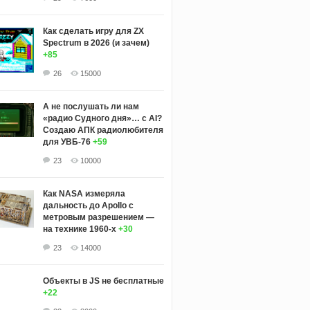
Как сделать игру для ZX
Spectrum в 2026 (и зачем)
+85
26
15000
А не послушать ли нам
«радио Судного дня»… с AI?
Создаю АПК радиолюбителя
для УВБ-76
+59
23
10000
Как NASA измеряла
дальность до Apollo с
метровым разрешением —
на технике 1960-х
+30
23
14000
Объекты в JS не бесплатные
+22