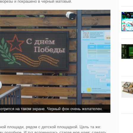
аморезы и покрашено в черный матовый.
отрится на таком экране. Черный фон очень желателен.
ной площади, рядом с детской площадкой. Цель та же:
у подобное. И тут вспомнилась старая моя идея: сделать