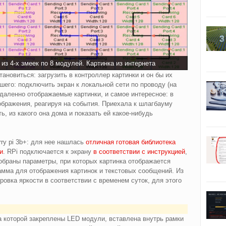
з 4-х змеек по 8 модулей. Картинка из интернета
ановиться: загрузить в контроллер картинки и он бы их
шего: подключить экран к локальной сети по проводу (на
 удаленно отображаемые картинки, и самое интересное: в
бражения, реагируя на события. Приехала к шлагбауму
ь, из какого она дома и показать ей какое-нибудь
ry pi 3b+: для нее нашлась
отличная готовая библиотека
и
. RPi подключается к экрану
в соответствии с инструкцией
,
обраны параметры, при которых картинка отображается
амма для отображения картинок и текстовых сообщений. Из
овка яркости в соответствии с временем суток, для этого
а которой закреплены LED модули, вставлена внутрь рамки