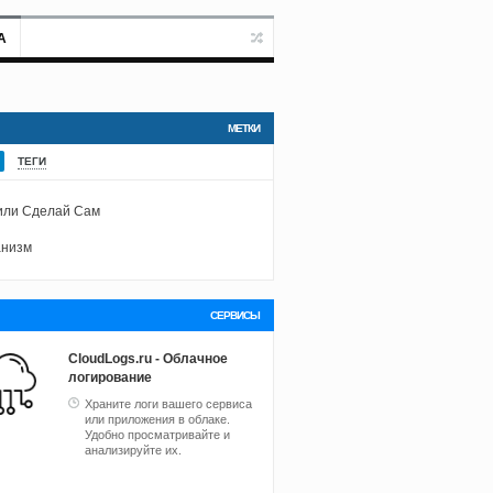
А
МЕТКИ
ТЕГИ
или Сделай Сам
анизм
СЕРВИСЫ
CloudLogs.ru - Облачное
логирование
Храните логи вашего сервиса
или приложения в облаке.
Удобно просматривайте и
анализируйте их.