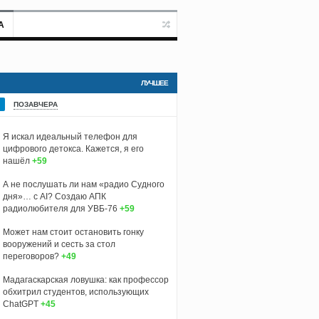
А
ЛУЧШЕЕ
ПОЗАВЧЕРА
Я искал идеальный телефон для
цифрового детокса. Кажется, я его
нашёл
+59
А не послушать ли нам «радио Судного
дня»… с AI? Создаю АПК
радиолюбителя для УВБ-76
+59
Может нам стоит остановить гонку
вооружений и сесть за стол
переговоров?
+49
Мадагаскарская ловушка: как профессор
обхитрил студентов, использующих
ChatGPT
+45