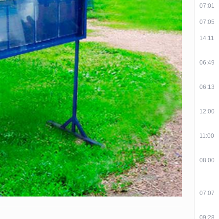
07:01
07:05
14:11
06:49
06:13
12:00
11:00
08:00
07:07
09:28