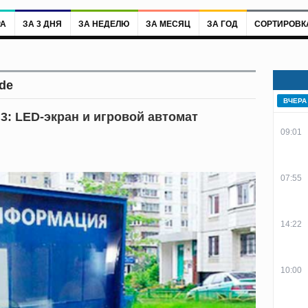
РА
ЗА 3 ДНЯ
ЗА НЕДЕЛЮ
ЗА МЕСЯЦ
ЗА ГОД
СОРТИРОВК
de
ВЧЕРА
3: LED-экран и игровой автомат
09:01
07:55
14:22
10:00