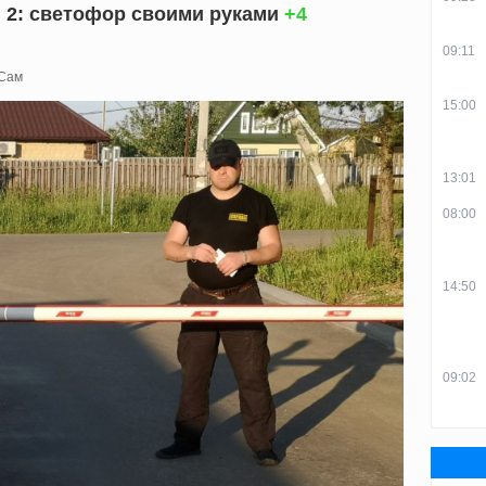
 2: светофор своими руками
+4
09:11
 Сам
15:00
13:01
08:00
14:50
09:02