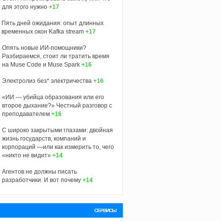
для этого нужно
+17
Пять дней ожидания: опыт длинных
временных окон Kafka stream
+17
Опять новые ИИ-помощники?
Разбираемся, стоит ли тратить время
на Muse Code и Muse Spark
+16
Электролиз без* электричества
+16
«ИИ — убийца образования или его
второе дыхание?» Честный разговор с
преподавателем
+16
С широко закрытыми глазами: двойная
жизнь государств, компаний и
корпораций —или как измерить то, чего
«никто не видит»
+14
Агентов не должны писать
разработчики. И вот почему
+14
СЕРВИСЫ