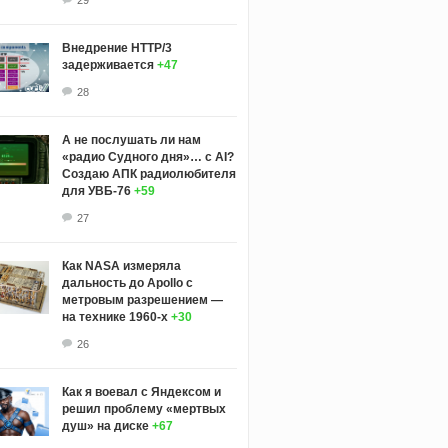
Внедрение HTTP/3
задерживается
+47
28
А не послушать ли нам
«радио Судного дня»… с AI?
Создаю АПК радиолюбителя
для УВБ-76
+59
27
Как NASA измеряла
дальность до Apollo с
метровым разрешением —
на технике 1960-х
+30
26
Как я воевал с Яндексом и
решил проблему «мертвых
душ» на диске
+67