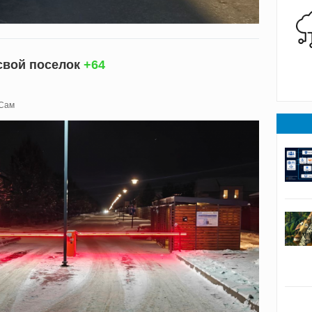
свой поселок
+64
 Сам