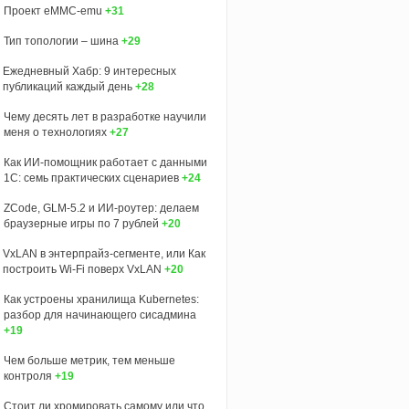
Проект eMMC-emu
+31
Тип топологии – шина
+29
Ежедневный Хабр: 9 интересных
публикаций каждый день
+28
Чему десять лет в разработке научили
меня о технологиях
+27
Как ИИ-помощник работает с данными
1С: семь практических сценариев
+24
ZCode, GLM-5.2 и ИИ-роутер: делаем
браузерные игры по 7 рублей
+20
VxLAN в энтерпрайз-сегменте, или Как
построить Wi-Fi поверх VxLAN
+20
Как устроены хранилища Kubernetes:
разбор для начинающего сисадмина
+19
Чем больше метрик, тем меньше
контроля
+19
Стоит ли хромировать самому или что