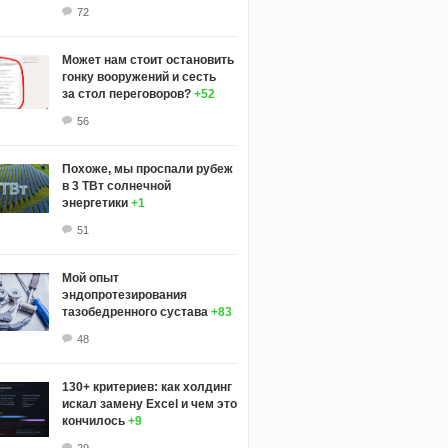
72
Может нам стоит остановить
гонку вооружений и сесть
за стол переговоров?
+52
56
Похоже, мы проспали рубеж
в 3 ТВт солнечной
энергетики
+1
51
Мой опыт
эндопротезирования
тазобедренного сустава
+83
48
130+ критериев: как холдинг
искал замену Excel и чем это
кончилось
+9
29