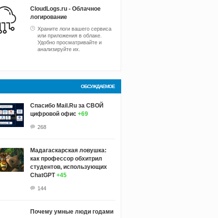
CloudLogs.ru - Облачное
логирование
Храните логи вашего сервиса
или приложения в облаке.
Удобно просматривайте и
анализируйте их.
ОБСУЖДАЕМОЕ
Спасибо Mail.Ru за СВОЙ
цифровой офис
+69
268
Мадагаскарская ловушка:
как профессор обхитрил
студентов, использующих
ChatGPT
+45
144
Почему умные люди годами