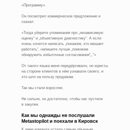
«Программу».
Он посмотрел коммерческое предложение и
сказал:
«Тогда уберите упоминания про „независимую
оценку“ и „объективную диагностику“. А если
очень хочется написать „покажем, кто мешает
работать“, напишите лучше „поможем
обнаружить избыточные согласования“„.“»
От такого языка меня передёргивало, но юристы
на стороне клиентов в нём узнавали своего, и
это шло на пользу продажам.
Так мы стали взрослее.
Не сильно, но достаточно, чтобы нас пустили
в закупки.
Как мы однажды не послушали
Metastopilot и поехали в Кировск
К зиме команда устала самым обычным