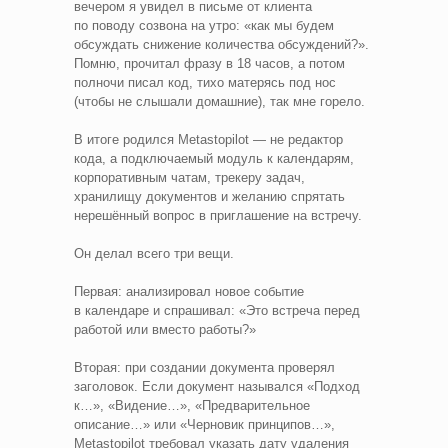
вечером я увидел в письме от клиента
по поводу созвона на утро: «как мы будем
обсуждать снижение количества обсуждений?».
Помню, прочитал фразу в 18 часов, а потом
полночи писал код, тихо матерясь под нос
(чтобы не слышали домашние), так мне горело.
В итоге родился Metastopilot — не редактор
кода, а подключаемый модуль к календарям,
корпоративным чатам, трекеру задач,
хранилищу документов и желанию спрятать
нерешённый вопрос в приглашение на встречу.
Он делал всего три вещи.
Первая: анализировал новое событие
в календаре и спрашивал: «Это встреча перед
работой или вместо работы?»
Вторая: при создании документа проверял
заголовок. Если документ назывался «Подход
к…», «Видение…», «Предварительное
описание…» или «Черновик принципов…»,
Metastopilot требовал указать дату удаления