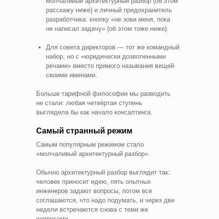
молчаливый архитектурный разбор (об этом
расскажу ниже) и личный предохранитель
разработчика: кнопку «не зови меня, пока
не написал задачу» (об этом тоже ниже).
Для совета директоров — тот же командный
набор, но с «юридически дозволенными
речами» вместо прямого называния вещей
своими именами.
Больше тарифной философии мы разводить
не стали: любая четвёртая ступень
выглядела бы как начало консалтинга.
Самый странный режим
Самым популярным режимом стало
«молчаливый архитектурный разбор».
Обычно архитектурный разбор выглядит так:
человек приносит идею, пять опытных
инженеров задают вопросы, потом все
соглашаются, что надо подумать, и через две
недели встречаются снова с теми же
вопросами.