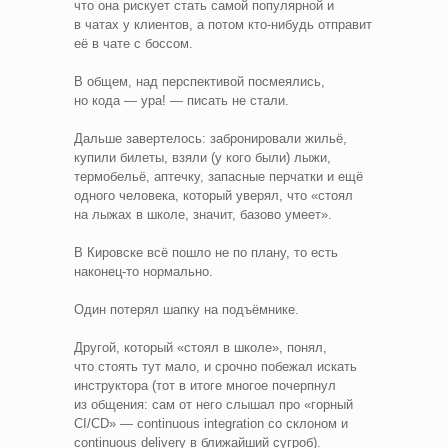
что она рискует стать самой популярной и
в чатах у клиентов, а потом кто‑нибудь отправит
её в чате с боссом.
В общем, над перспективой посмеялись,
но кода — ура! — писать не стали.
Дальше завертелось: забронировали жильё,
купили билеты, взяли (у кого были) лыжи,
термобельё, аптечку, запасные перчатки и ещё
одного человека, который уверял, что «стоял
на лыжах в школе, значит, базово умеет».
В Кировске всё пошло не по плану, то есть
наконец‑то нормально.
Один потерял шапку на подъёмнике.
Другой, который «стоял в школе», понял,
что стоять тут мало, и срочно побежал искать
инструктора (тот в итоге многое почерпнул
из общения: сам от него слышал про «горный
CI/CD» — continuous integration со склоном и
continuous delivery в ближайший сугроб).