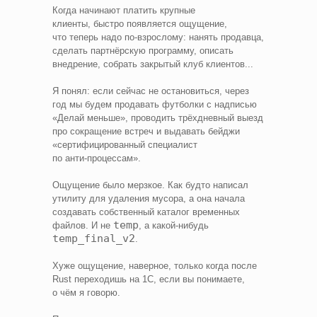
Когда начинают платить крупные
клиенты, быстро появляется ощущение,
что теперь надо по‑взрослому: нанять продавца,
сделать партнёрскую программу, описать
внедрение, собрать закрытый клуб клиентов...
Я понял: если сейчас не остановиться, через
год мы будем продавать футболки с надписью
«Делай меньше», проводить трёхдневный выезд
про сокращение встреч и выдавать бейджи
«сертифицированный специалист
по анти‑процессам».
Ощущение было мерзкое. Как будто написал
утилиту для удаления мусора, а она начала
создавать собственный каталог временных
temp
файлов. И не
, а какой‑нибудь
temp_final_v2
.
Хуже ощущение, наверное, только когда после
Rust переходишь на 1С, если вы понимаете,
о чём я говорю.