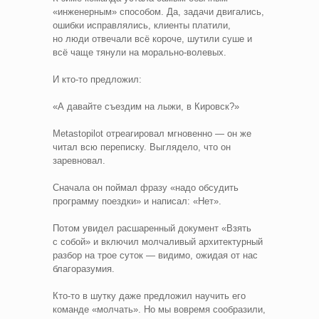
«инженерным» способом. Да, задачи двигались,
ошибки исправлялись, клиенты платили,
но люди отвечали всё короче, шутили суше и
всё чаще тянули на морально‑волевых.
И кто‑то предложил:
«А давайте съездим на лыжи, в Кировск?»
Metastopilot отреагировал мгновенно — он же
читал всю переписку. Выглядело, что он
заревновал.
Сначала он поймал фразу «надо обсудить
программу поездки» и написал: «Нет».
Потом увидел расшаренный документ «Взять
с собой» и включил молчаливый архитектурный
разбор на трое суток — видимо, ожидая от нас
благоразумия.
Кто‑то в шутку даже предложил научить его
команде «молчать». Но мы вовремя сообразили,