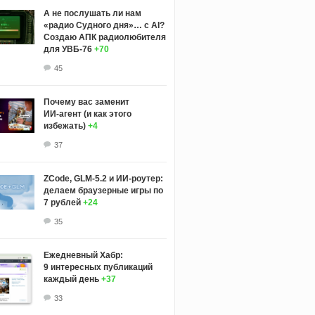
А не послушать ли нам
«радио Судного дня»… с AI?
Создаю АПК радиолюбителя
для УВБ-76
+70
45
Почему вас заменит
ИИ‑агент (и как этого
избежать)
+4
37
ZCode, GLM-5.2 и ИИ-роутер:
делаем браузерные игры по
7 рублей
+24
35
Ежедневный Хабр:
9 интересных публикаций
каждый день
+37
33