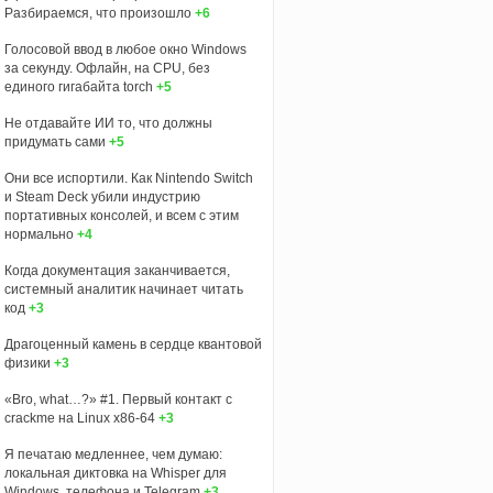
Разбираемся, что произошло
+6
Голосовой ввод в любое окно Windows
за секунду. Офлайн, на CPU, без
единого гигабайта torch
+5
Не отдавайте ИИ то, что должны
придумать сами
+5
Они все испортили. Как Nintendo Switch
и Steam Deck убили индустрию
портативных консолей, и всем с этим
нормально
+4
Когда документация заканчивается,
системный аналитик начинает читать
код
+3
Драгоценный камень в сердце квантовой
физики
+3
«Bro, what…?» #1. Первый контакт с
crackme на Linux x86-64
+3
Я печатаю медленнее, чем думаю:
локальная диктовка на Whisper для
Windows, телефона и Telegram
+3