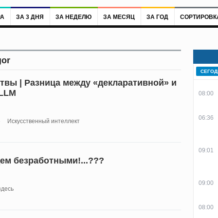
РА
ЗА 3 ДНЯ
ЗА НЕДЕЛЮ
ЗА МЕСЯЦ
ЗА ГОД
СОРТИРОВК
gor
СЕГОД
твы | Разница между «декларативной» и
 LLM
08:00
06:36
е
Искусственный интеллект
09:01
дем безработными!...???
09:00
здесь
08:00