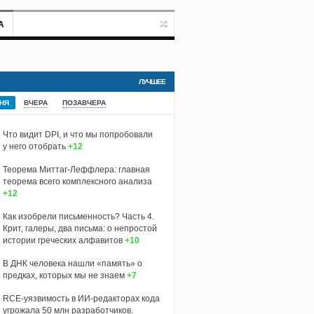
А
ЛУЧШЕЕ
НЯ
ВЧЕРА
ПОЗАВЧЕРА
Что видит DPI, и что мы попробовали
у него отобрать
+12
Теорема Миттаг-Леффлера: главная
теорема всего комплексного анализа
+12
Как изобрели письменность? Часть 4.
Крит, галеры, два письма: о непростой
истории греческих алфавитов
+10
В ДНК человека нашли «память» о
предках, которых мы не знаем
+7
RCE-уязвимость в ИИ-редакторах кода
угрожала 50 млн разработчиков.