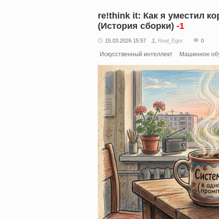
re!think it: Как я уместил
(История сборки)
-1
15.03.2026 15:57
Real_Egor
0
Искусственный интеллект
Машинное об