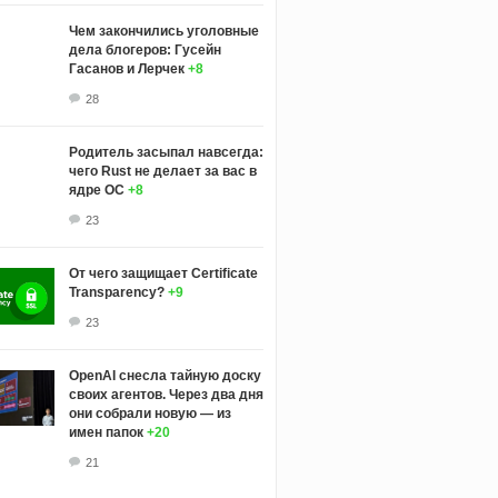
Чем закончились уголовные
дела блогеров: Гусейн
Гасанов и Лерчек
+8
28
Родитель засыпал навсегда:
чего Rust не делает за вас в
ядре ОС
+8
23
От чего защищает Certificate
Transparency?
+9
23
OpenAI снесла тайную доску
своих агентов. Через два дня
они собрали новую — из
имен папок
+20
21