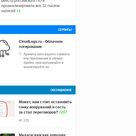
реестр российского ПО и
проанализировала все 32 тысячи
записей
+2
СЕРВИСЫ
CloudLogs.ru - Облачное
логирование
Храните логи вашего сервиса
или приложения в облаке.
Удобно просматривайте и
анализируйте их.
ОБСУЖДАЕМОЕ
Может, нам стоит остановить
гонку вооружений и сесть
за стол переговоров?
+207
275
Мадагаскарская ловушка: