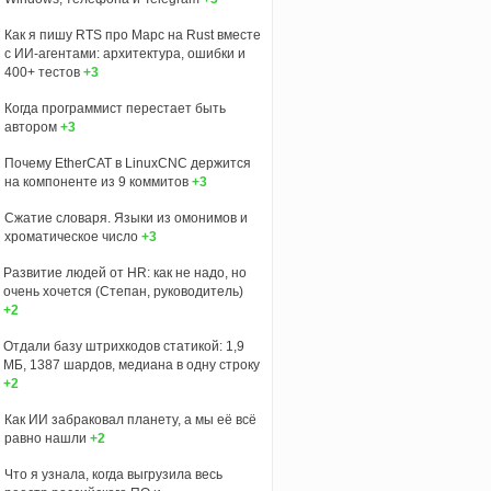
Как я пишу RTS про Марс на Rust вместе
с ИИ-агентами: архитектура, ошибки и
400+ тестов
+3
Когда программист перестает быть
автором
+3
Почему EtherCAT в LinuxCNC держится
на компоненте из 9 коммитов
+3
Сжатие словаря. Языки из омонимов и
хроматическое число
+3
Развитие людей от HR: как не надо, но
очень хочется (Степан, руководитель)
+2
Отдали базу штрихкодов статикой: 1,9
МБ, 1387 шардов, медиана в одну строку
+2
Как ИИ забраковал планету, а мы её всё
равно нашли
+2
Что я узнала, когда выгрузила весь