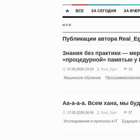
ВСЕ
ЗА СЕГОДНЯ
ЗА ВЧЕ
Публикации автора Real_E
Знания без практики — мер
«процедурной» памятью у
27.05.2026 13:19
Real_Egor
13
Машинное обучение
Программировани
Аа-а-а-а. Всем хана, мы бу
17.05.2026 04:34
Real_Egor
37
Исследования и прогнозы в IT
Будущее 