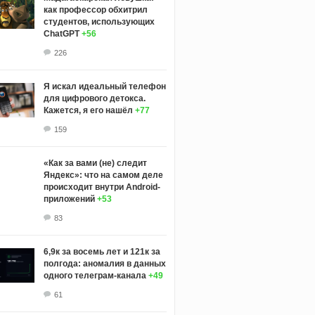
как профессор обхитрил
студентов, использующих
ChatGPT
+56
226
Я искал идеальный телефон
для цифрового детокса.
Кажется, я его нашёл
+77
159
«Как за вами (не) следит
Яндекс»: что на самом деле
происходит внутри Android-
приложений
+53
83
6,9к за восемь лет и 121к за
полгода: аномалия в данных
одного телеграм-канала
+49
61