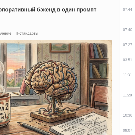
 корпоративный бэкенд в один промпт
07:44
07:40
учение
IT-стандарты
07:27
03:51
11:31
11:28
10:36
09:07