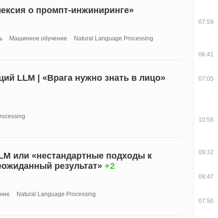
лексия о промпт-инжиниринге»
07:59
ь
Машинное обучение
Natural Language Processing
06:41
ий LLM | «Врага нужно знать в лицо»
07:05
rocessing
10:56
09:32
LLM или «нестандартные подходы к
еожиданный результат»
+2
08:47
ние
Natural Language Processing
07:50