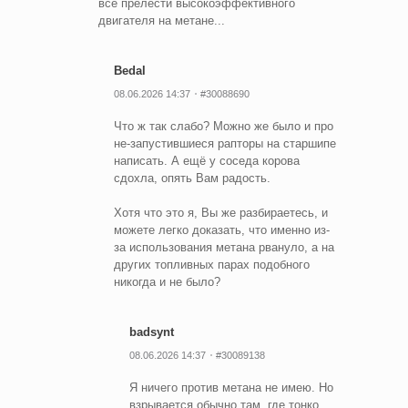
все прелести высокоэффективного
двигателя на метане...
Bedal
08.06.2026 14:37
#30088690
Что ж так слабо? Можно же было и про
не-запустившиеся рапторы на старшипе
написать. А ещё у соседа корова
сдохла, опять Вам радость.
Хотя что это я, Вы же разбираетесь, и
можете легко доказать, что именно из-
за использования метана рвануло, а на
других топливных парах подобного
никогда и не было?
badsynt
08.06.2026 14:37
#30089138
Я ничего против метана не имею. Но
взрывается обычно там, где тонко.