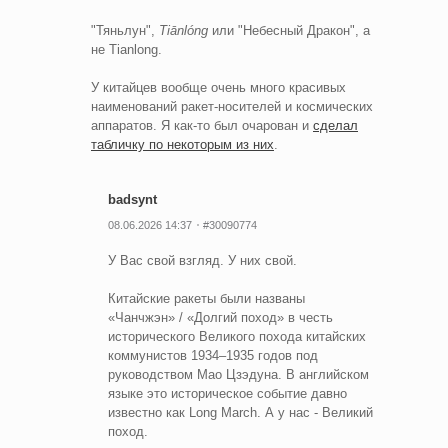
"Тяньлун",
Tiānlóng
или "Небесный Дракон", а
не Tianlong.
У китайцев вообще очень много красивых
наименований ракет-носителей и космических
аппаратов. Я как-то был очарован и
сделал
табличку по некоторым из них
.
badsynt
08.06.2026 14:37
#30090774
У Вас свой взгляд. У них свой.
Китайские ракеты были названы
«Чанчжэн» / «Долгий поход» в честь
исторического Великого похода китайских
коммунистов 1934–1935 годов под
руководством Мао Цзэдуна. В английском
языке это историческое событие давно
известно как Long March. А у нас - Великий
поход.