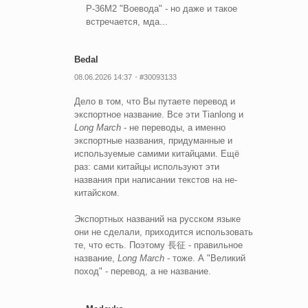
Р-36М2 "Воевода" - но даже и такое
встречается, мда...
Bedal
08.06.2026 14:37
#30093133
Дело в том, что Вы путаете перевод и
экспортное название. Все эти Tianlong и
Long March
- не переводы, а именно
экспортные названия, придуманные и
используемые самими китайцами. Ещё
раз: сами китайцы используют эти
названия при написании текстов на не-
китайском.
Экспортных названий на русском языке
они не сделали, приходится использовать
те, что есть. Поэтому 長征 - правильное
название,
Long March
- тоже. А "Великий
поход" - перевод, а не название.