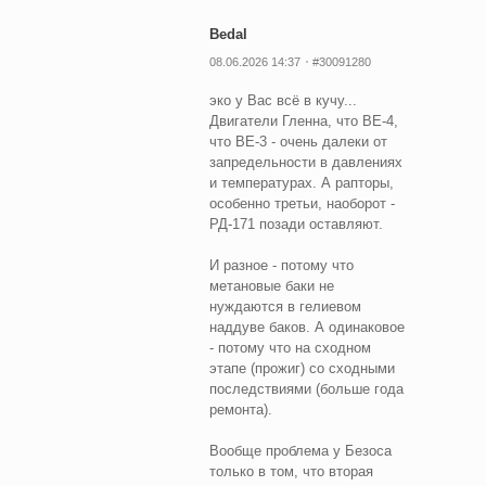
Bedal
08.06.2026 14:37
#30091280
эко у Вас всё в кучу...
Двигатели Гленна, что ВЕ-4,
что ВЕ-3 - очень далеки от
запредельности в давлениях
и температурах. А рапторы,
особенно третьи, наоборот -
РД-171 позади оставляют.
И разное - потому что
метановые баки не
нуждаются в гелиевом
наддуве баков. А одинаковое
- потому что на сходном
этапе (прожиг) со сходными
последствиями (больше года
ремонта).
Вообще проблема у Безоса
только в том, что вторая