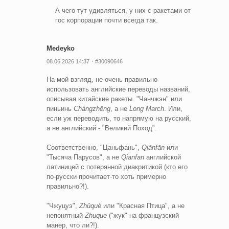
А чего тут удивляться, у них с ракетами от
гос корпорации почти всегда так.
Medeyko
08.06.2026 14:37
#30090646
На мой взгляд, не очень правильно
использовать английские переводы названий,
описывая китайские ракеты. "Чанчжэн" или
пиньинь
Chángzhēng
, а не
Long March
. Или,
если уж переводить, то напрямую на русский,
а не английский - "Великий Поход".
Соответственно, "Цаньфань",
Qiānfān
или
"Тысяча Парусов", а не
Qianfan
английской
латиницей с потерянной диакритикой (кто его
по-русски прочитает-то хоть примерно
правильно?!).
"Чжуцуэ",
Zhūquè
или "Красная Птица", а не
непонятный
Zhuque
("жук" на французский
манер, что ли?!).