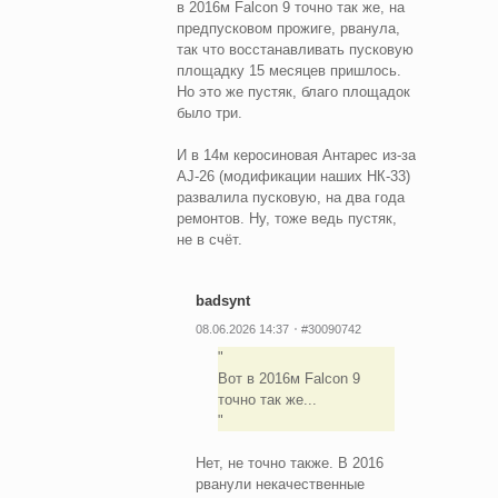
в 2016м Falcon 9 точно так же, на
предпусковом прожиге, рванула,
так что восстанавливать пусковую
площадку 15 месяцев пришлось.
Но это же пустяк, благо площадок
было три.
И в 14м керосиновая Антарес из-за
AJ-26 (модификации наших НК-33)
развалила пусковую, на два года
ремонтов. Ну, тоже ведь пустяк,
не в счёт.
badsynt
08.06.2026 14:37
#30090742
Вот в 2016м Falcon 9
точно так же...
Нет, не точно также. В 2016
рванули некачественные