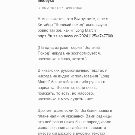
Medeyko
08.06.2026 14:37
#30093641
А мне кажется, это Вы путаете, а не я.
Китайцы "Великий поход" используют
ровно так же, как и "Long March":
https://russian.news.cn/20241125/e7a77000f40b44ce88
(Ни одна из ракет серии "Великий
Поход" никуда не экспортируется,
насколько я знаю, кстати.)
В китайских русскоязычных текстах я
никогда не видел использования "Long
March" без китайского либо русского
варианта. Вероятно, если очень
поискать, то есть, но массово,
насколько я могу судить - нет.
Врочем, даже если бы Вы были правы в
плане наличия указанной Вами разницы,
это всё равно никак бы не оправдывало
использование английского варианта
вместо китайского в русских текстах.