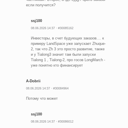
если получится?
ssj100
08.06.2026 14:37
#30085162
Инвесторы, в счет будующих заказов.... к
примеру LandSpace уже запускает Zhuque-
2, так что Zh 3 это просто развитие, также
и у Tialong3 значит там были запуски
Tialong 1 , Tialong-2, про госов LongMarch -
уже понятно кто финансирует
A-Dobrii
08.06.2026 14:37
#30084964
Потому что может
ssj100
08.06.2026 14:37
#30086012