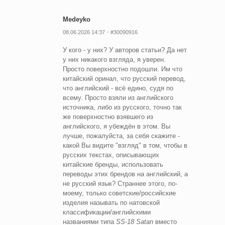
Medeyko
08.06.2026 14:37
#30090916
У кого - у них? У авторов статьи? Да нет
у них никакого взгляда, я уверен.
Просто поверхностно подошли. Им что
китайский оринал, что русский перевод,
что английский - всё едино, судя по
всему. Просто взяли из английского
источника, либо из русского, точно так
же поверхностно взявшего из
английского, я убеждён в этом. Вы
лучше, пожалуйста, за себя скажите -
какой Вы видите "взгляд" в том, чтобы в
русских текстах, описывающих
китайские бренды, использовать
переводы этих брендов на английский, а
не русский язык? Страннее этого, по-
моему, только советские/российские
изделия называть по натовской
классификации/английскими
названиями типа
SS-18 Satan
вместо