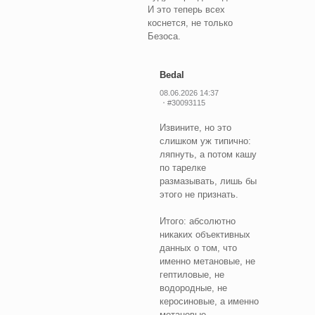
И это теперь всех
коснется, не только
Безоса.
Bedal
08.06.2026 14:37
#30093115
Извините, но это
слишком уж типично:
ляпнуть, а потом кашу
по тарелке
размазывать, лишь бы
этого не признать.
Итого: абсолютно
никаких объективных
данных о том, что
именно метановые, не
гептиловые, не
водородные, не
керосиновые, а именно
метановые,