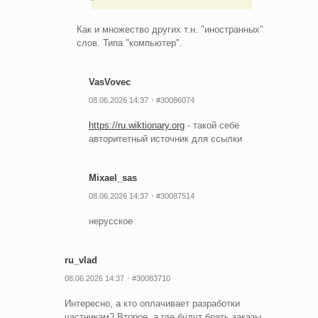
Как и множество других т.н. "иностранных"
слов. Типа "компьютер".
VasVovec
08.06.2026 14:37
#30086074
https://ru.wiktionary.org
- такой себе
авторитетный источник для ссылки
Mixael_sas
08.06.2026 14:37
#30087514
нерусское
ru_vlad
08.06.2026 14:37
#30083710
Интересно, а кто оплачивает разработки
частникам? Второе, а где будут брать заказы