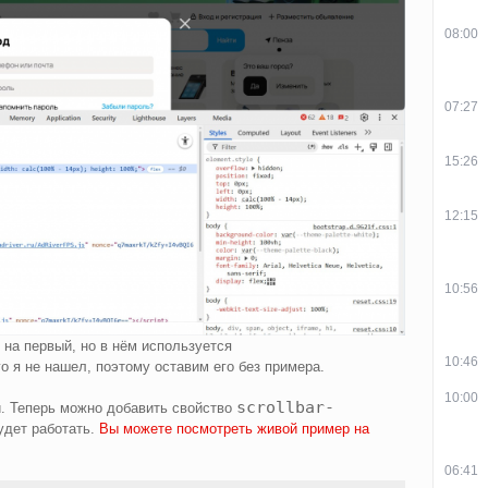
08:00
07:27
15:26
12:15
10:56
 на первый, но в нём используется
10:46
го я не нашел, поэтому оставим его без примера.
10:00
scrollbar-
и. Теперь можно добавить свойство
удет работать.
Вы можете посмотреть живой пример на
06:41