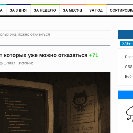
РА
ЗА 3 ДНЯ
ЗА НЕДЕЛЮ
ЗА МЕСЯЦ
ЗА ГОД
СОРТИРОВК
ТОРЫХ УЖЕ МОЖНО ОТКАЗАТЬСЯ
ХАБЫ
от которых уже можно отказаться
+71
Блог
17000
Источник
CSS
Веб-