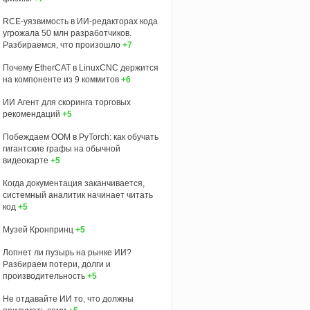
RCE-уязвимость в ИИ-редакторах кода
угрожала 50 млн разработчиков.
Разбираемся, что произошло
+7
Почему EtherCAT в LinuxCNC держится
на компоненте из 9 коммитов
+6
ИИ Агент для скоринга торговых
рекомендаций
+5
Побеждаем OOM в PyTorch: как обучать
гигантские графы на обычной
видеокарте
+5
Когда документация заканчивается,
системный аналитик начинает читать
код
+5
Музей Кронпринц
+5
Лопнет ли пузырь на рынке ИИ?
Разбираем потери, долги и
производительность
+5
Не отдавайте ИИ то, что должны