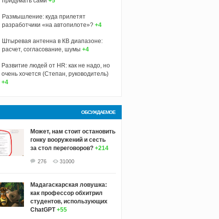
придумать сами
+5
Размышление: куда прилетят
разработчики «на автопилоте»?
+4
Штыревая антенна в КВ диапазоне:
расчет, согласование, шумы
+4
Развитие людей от HR: как не надо, но
очень хочется (Степан, руководитель)
+4
ОБСУЖДАЕМОЕ
Может, нам стоит остановить
гонку вооружений и сесть
за стол переговоров?
+214
276
31000
Мадагаскарская ловушка:
как профессор обхитрил
студентов, использующих
ChatGPT
+55