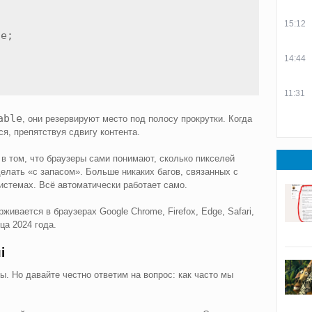
15:12
e;

14:44
11:31
able
, они резервируют место под полосу прокрутки. Когда
ся, препятствуя сдвигу контента.
в том, что браузеры сами понимают, сколько пикселей
елать «с запасом». Больше никаких багов, связанных с
стемах. Всё автоматически работает само.
живается в браузерах Google Chrome, Firefox, Edge, Safari,
ца 2024 года.
i
 Но давайте честно ответим на вопрос: как часто мы