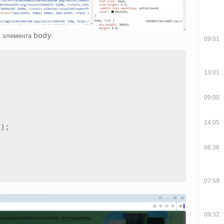
body
у элемента
.
09:01
13:01
09:00
14:05
);

06:36
07:59
09:32