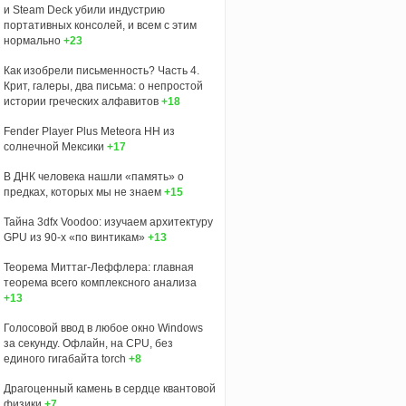
и Steam Deck убили индустрию
портативных консолей, и всем с этим
нормально
+23
Как изобрели письменность? Часть 4.
Крит, галеры, два письма: о непростой
истории греческих алфавитов
+18
Fender Player Plus Meteora HH из
солнечной Мексики
+17
В ДНК человека нашли «память» о
предках, которых мы не знаем
+15
Тайна 3dfx Voodoo: изучаем архитектуру
GPU из 90-х «по винтикам»
+13
Теорема Миттаг-Леффлера: главная
теорема всего комплексного анализа
+13
Голосовой ввод в любое окно Windows
за секунду. Офлайн, на CPU, без
единого гигабайта torch
+8
Драгоценный камень в сердце квантовой
физики
+7