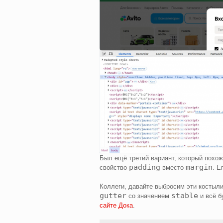
Был ещё третий вариант, который похож
padding
margin
свойство
вместо
. Е
Коллеги, давайте выбросим эти костыл
gutter
stable
со значением
и всё б
сайте Дока
.