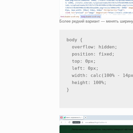
Более редкий вариант — менять ширин
body {

  overflow: hidden;

  position: fixed;

  top: 0px;

  left: 0px;

  width: calc(100% - 14px
  height: 100%;

}