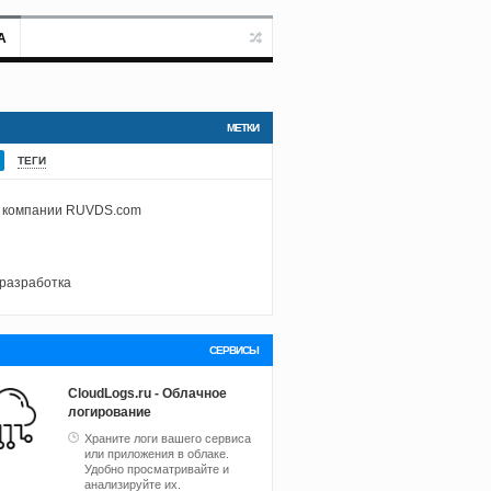
А
МЕТКИ
ТЕГИ
 компании RUVDS.com
разработка
СЕРВИСЫ
CloudLogs.ru - Облачное
логирование
Храните логи вашего сервиса
или приложения в облаке.
Удобно просматривайте и
анализируйте их.