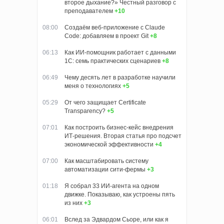
второе дыхание?» Честный разговор с
преподавателем
+10
08:00
Создаём веб-приложение с Claude
Code: добавляем в проект Git
+8
06:13
Как ИИ-помощник работает с данными
1С: семь практических сценариев
+8
06:49
Чему десять лет в разработке научили
меня о технологиях
+5
05:29
От чего защищает Certificate
Transparency?
+5
07:01
Как построить бизнес-кейс внедрения
ИТ-решения. Вторая статья про подсчет
экономической эффективности
+4
07:00
Как масштабировать систему
автоматизации сити-фермы
+3
01:18
Я собрал 33 ИИ-агента на одном
движке. Показываю, как устроены пять
из них
+3
06:01
Вслед за Эдвардом Сьоре, или как я