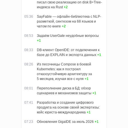
писал свою реализацию on disk B+Tree-
индекса на Rust
+2
05:36
SayFable — офлайн-библиотека с NLP-
разметкой, синтезом на 68 языков и
чатом по книге
+2
08:53
Задаём UserGate неудобные вопросы
+1
08:33
DB-клиент OpenIDE: от подключения к
базе до EXPLAIN и экспорта данных
+1
08:26
Из песочницы Compose в боевой
Kubernetes: как я построил
отказоустойчивую архитектуру за
5 месяцев, изучая все с нуля
+1
08:01
Переполнение диска в БД: обзор
сценариев и механизмов защиты
+1
07:41
Разработка и создание цифрового
продукта на основе своей экспертизы:
кейс юриста-международника
+1
07:23
Обновления GigaIDE за июль 2026
+1