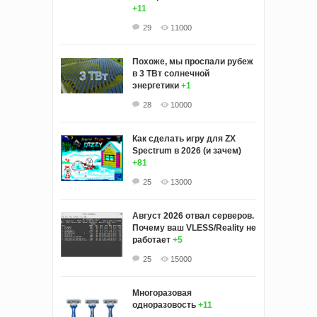
+11
29
11000
Похоже, мы проспали рубеж
в 3 ТВт солнечной
энергетики
+1
28
10000
Как сделать игру для ZX
Spectrum в 2026 (и зачем)
+81
25
13000
Август 2026 отвал серверов.
Почему ваш VLESS/Reality не
работает
+5
25
15000
Многоразовая
одноразовость
+11