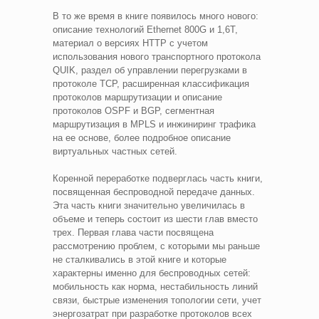
В то же время в книге появилось много нового:
описание технологий Ethernet 800G и 1,6Т,
материал о версиях HTTP c учетом
использования нового транспортного протокола
QUIK, раздел об управлении перегрузками в
протоколе TCP, расширенная классификация
протоколов маршрутизации и описание
протоколов OSPF и BGP, сегментная
маршрутизация в MPLS и инжиниринг трафика
на ее основе, более подробное описание
виртуальных частных сетей.
Коренной переработке подверглась часть книги,
посвященная беспроводной передаче данных.
Эта часть книги значительно увеличилась в
объеме и теперь состоит из шести глав вместо
трех. Первая глава части посвящена
рассмотрению проблем, с которыми мы раньше
не сталкивались в этой книге и которые
характерны именно для беспроводных сетей:
мобильность как норма, нестабильность линий
связи, быстрые изменения топологии сети, учет
энергозатрат при разработке протоколов всех