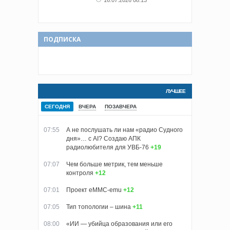
ПОДПИСКА
ЛУЧШЕЕ
СЕГОДНЯ
ВЧЕРА
ПОЗАВЧЕРА
07:55
А не послушать ли нам «радио Судного
дня»… с AI? Создаю АПК
радиолюбителя для УВБ-76
+19
07:07
Чем больше метрик, тем меньше
контроля
+12
07:01
Проект eMMC-emu
+12
07:05
Тип топологии – шина
+11
08:00
«ИИ — убийца образования или его