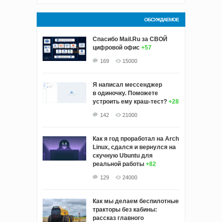
ОБСУЖДАЕМОЕ
Спасибо Mail.Ru за СВОЙ
цифровой офис
+57
169
15000
Я написал мессенджер
в одиночку. Поможете
устроить ему краш‑тест?
+28
142
21000
Как я год проработал на Arch
Linux, сдался и вернулся на
скучную Ubuntu для
реальной работы
+82
129
24000
Как мы делаем беспилотные
тракторы без кабины:
рассказ главного