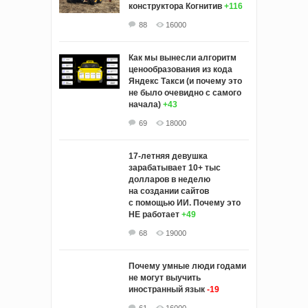
конструктора Когнитив
+116
88
16000
Как мы вынесли алгоритм
ценообразования из кода
Яндекс Такси (и почему это
не было очевидно с самого
начала)
+43
69
18000
17-летняя девушка
зарабатывает 10+ тыс
долларов в неделю
на создании сайтов
с помощью ИИ. Почему это
НЕ работает
+49
68
19000
Почему умные люди годами
не могут выучить
иностранный язык
-19
61
16000