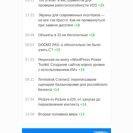
09:01
Топ утилит и инструментов для
проверки работоспособности VDS
+20
13:32
Экраны для современных ноутбуков —
не все так просто. Как не промахнуться
при замене дисплея
+16
09:48
Объекты в JS не бесплатные
+16
08:02
DOOM2.PAS: а обязательно ли было
учить C?
+15
07:03
Рецензия на книгу «WordPress Power
Toolkit. Создание сайтов нового уровня
с использованием ИИ»
+15
08:11
Termidesk Connect: переписываем
сценарии балансировки для российского
бизнеса
+14
07:54
Picture-in-Picture в iOS: от запуска до
переключения контента
+14
14:08
Вторая половина мира
+13
СЕРВИСЫ