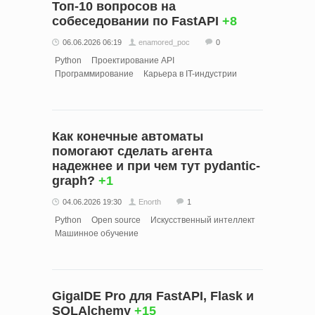
Топ-10 вопросов на
собеседовании по FastAPI
+8
06.06.2026 06:19
enamored_poc
0
Python
Проектирование API
Программирование
Карьера в IT-индустрии
Как конечные автоматы
помогают сделать агента
надежнее и при чем тут pydantic-
graph?
+1
04.06.2026 19:30
Enorth
1
Python
Open source
Искусственный интеллект
Машинное обучение
GigaIDE Pro для FastAPI, Flask и
SQLAlchemy
+15