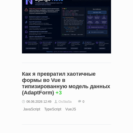
Как я превратил хаотичные
формы во Vue в
типизированную модель данных
(AdaptForm)
+3
06.06.2026 12:49
OsStaSa
0
JavaScript
TypeScript
VueJS