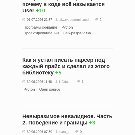
почему в коде всё называется
User
+10
01.07.2026 21:57
alwaysdeterminated
2
Программирование
Python
Проектирование API
Веб-разработка
Как я устал писать парсер под
каждый прайс и сделал из этого
библиотеку
+5
30.06.2026 11:48
NGdust
1
Python
Open source
Невыразимое невалидное. Часть
2. Поведение и границы
+3
30.06.2026 07:30
haru_t
0