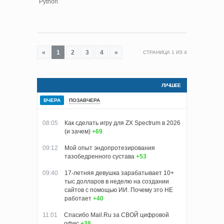
Python
«
1
2
3
4
»
СТРАНИЦА
1
ИЗ
4
ЛУЧШЕЕ
ВЧЕРА
ПОЗАВЧЕРА
08:05
Как сделать игру для ZX Spectrum в 2026
(и зачем)
+69
09:12
Мой опыт эндопротезирования
тазобедренного сустава
+53
09:40
17-летняя девушка зарабатывает 10+
тыс долларов в неделю на создании
сайтов с помощью ИИ. Почему это НЕ
работает
+40
11:01
Спасибо Mail.Ru за СВОЙ цифровой
офис
+38