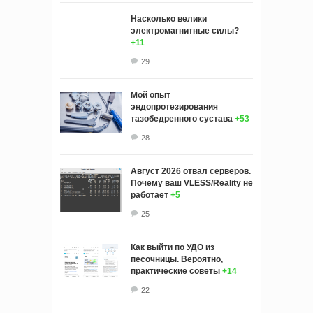
Насколько велики
электромагнитные силы?
+11
29
Мой опыт
эндопротезирования
тазобедренного сустава
+53
28
Август 2026 отвал серверов.
Почему ваш VLESS/Reality не
работает
+5
25
Как выйти по УДО из
песочницы. Вероятно,
практические советы
+14
22