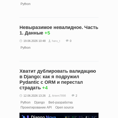
Python
Невыразимое невалидное. Часть
1. Данные
+5
19.06.2026 10:48
haru_t
0
Python
Хватит дублировать валидацию
в Django: как я подружил
Pydantic с ORM и перестал
страдать
+4
12.06.2026 13:26
Artem7898
2
Python
Django
Веб-разработка
Проектирование API
Open source