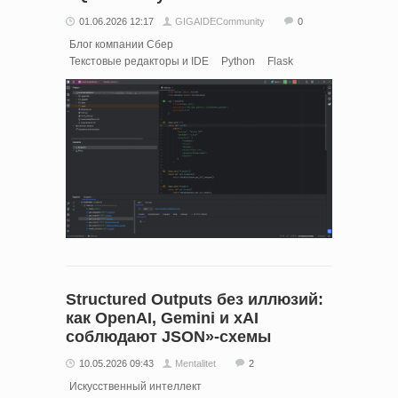
01.06.2026 12:17
GIGAIDECommunity
0
Блог компании Сбер
Текстовые редакторы и IDE
Python
Flask
Structured Outputs без иллюзий:
как OpenAI, Gemini и xAI
соблюдают JSON»-схемы
10.05.2026 09:43
Mentalitet
2
Искусственный интеллект