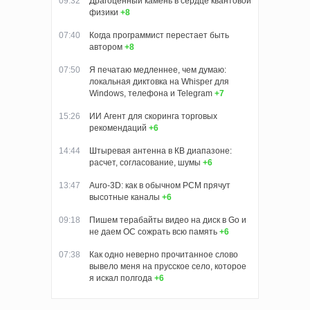
09:32
Драгоценный камень в сердце квантовой
физики
+8
07:40
Когда программист перестает быть
автором
+8
07:50
Я печатаю медленнее, чем думаю:
локальная диктовка на Whisper для
Windows, телефона и Telegram
+7
15:26
ИИ Агент для скоринга торговых
рекомендаций
+6
14:44
Штыревая антенна в КВ диапазоне:
расчет, согласование, шумы
+6
13:47
Auro-3D: как в обычном PCM прячут
высотные каналы
+6
09:18
Пишем терабайты видео на диск в Go и
не даем ОС сожрать всю память
+6
07:38
Как одно неверно прочитанное слово
вывело меня на прусское село, которое
я искал полгода
+6