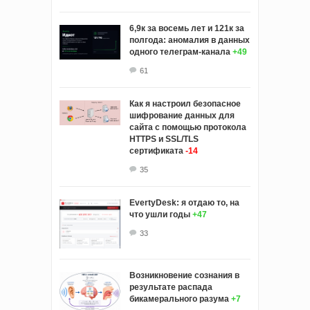
6,9к за восемь лет и 121к за
полгода: аномалия в данных
одного телеграм-канала
+49
61
Как я настроил безопасное
шифрование данных для
сайта с помощью протокола
HTTPS и SSL/TLS
сертификата
-14
35
EvertyDesk: я отдаю то, на
что ушли годы
+47
33
Возникновение сознания в
результате распада
бикамерального разума
+7