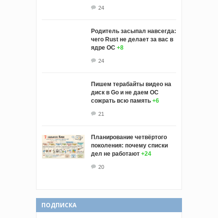
24
Родитель засыпал навсегда:
чего Rust не делает за вас в
ядре ОС
+8
24
Пишем терабайты видео на
диск в Go и не даем ОС
сожрать всю память
+6
21
Планирование четвёртого
поколения: почему списки
дел не работают
+24
20
ПОДПИСКА