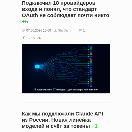
Подключил 18 провайдеров
входа и понял, что стандарт
OAuth не соблюдает почти никто
+5
07.08.2026 15:00
ShyDamn
1
Я пиарюсь
Как мы подключали Claude API
из России. Новая линейка
моделей и счёт за токены
+3