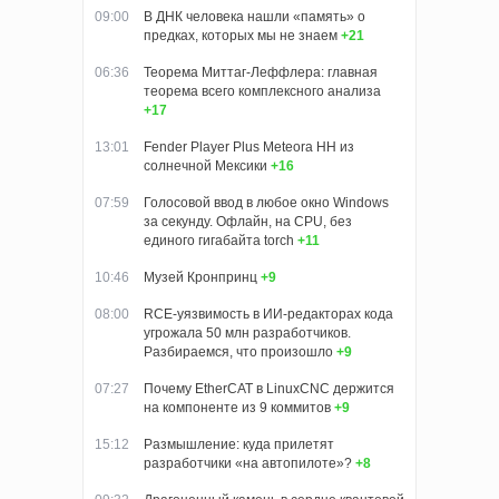
09:00
В ДНК человека нашли «память» о
предках, которых мы не знаем
+21
06:36
Теорема Миттаг-Леффлера: главная
теорема всего комплексного анализа
+17
13:01
Fender Player Plus Meteora HH из
солнечной Мексики
+16
07:59
Голосовой ввод в любое окно Windows
за секунду. Офлайн, на CPU, без
единого гигабайта torch
+11
10:46
Музей Кронпринц
+9
08:00
RCE-уязвимость в ИИ-редакторах кода
угрожала 50 млн разработчиков.
Разбираемся, что произошло
+9
07:27
Почему EtherCAT в LinuxCNC держится
на компоненте из 9 коммитов
+9
15:12
Размышление: куда прилетят
разработчики «на автопилоте»?
+8