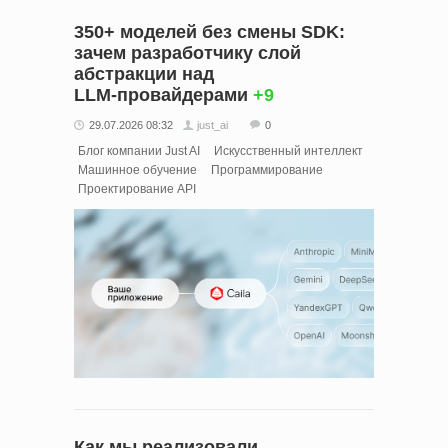
350+ моделей без смены SDK:
зачем разработчику слой
абстракции над
LLM‑провайдерами
+9
29.07.2026 08:32
just_ai
0
Блог компании Just AI
Искусственный интеллект
Машинное обучение
Программирование
Проектирование API
Как мы реализовали