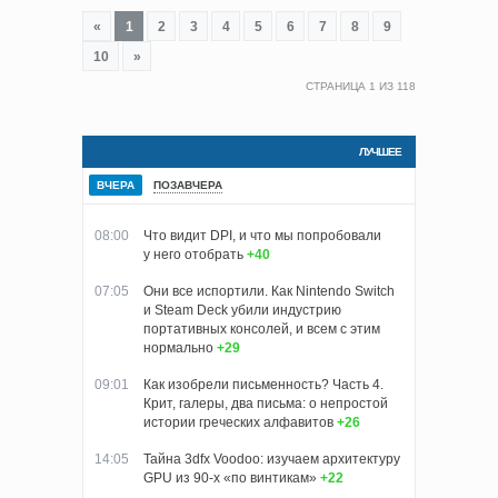
«
1
2
3
4
5
6
7
8
9
10
»
СТРАНИЦА
1
ИЗ
118
ЛУЧШЕЕ
ВЧЕРА
ПОЗАВЧЕРА
08:00
Что видит DPI, и что мы попробовали
у него отобрать
+40
07:05
Они все испортили. Как Nintendo Switch
и Steam Deck убили индустрию
портативных консолей, и всем с этим
нормально
+29
09:01
Как изобрели письменность? Часть 4.
Крит, галеры, два письма: о непростой
истории греческих алфавитов
+26
14:05
Тайна 3dfx Voodoo: изучаем архитектуру
GPU из 90-х «по винтикам»
+22