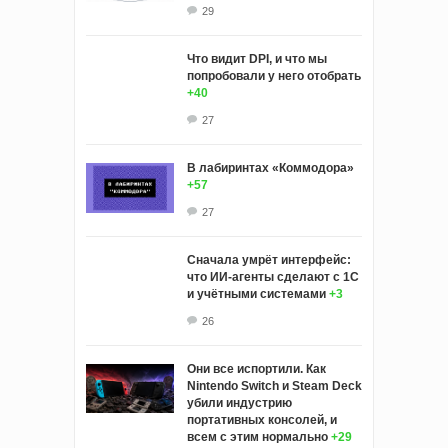
29
Что видит DPI, и что мы
попробовали у него отобрать
+40
27
В лабиринтах «Коммодора»
+57
27
Сначала умрёт интерфейс:
что ИИ-агенты сделают с 1С
и учётными системами
+3
26
Они все испортили. Как
Nintendo Switch и Steam Deck
убили индустрию
портативных консолей, и
всем с этим нормально
+29