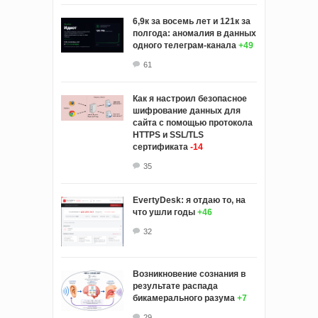
6,9к за восемь лет и 121к за
полгода: аномалия в данных
одного телеграм-канала
+49
61
Как я настроил безопасное
шифрование данных для
сайта с помощью протокола
HTTPS и SSL/TLS
сертификата
-14
35
EvertyDesk: я отдаю то, на
что ушли годы
+46
32
Возникновение сознания в
результате распада
бикамерального разума
+7
29