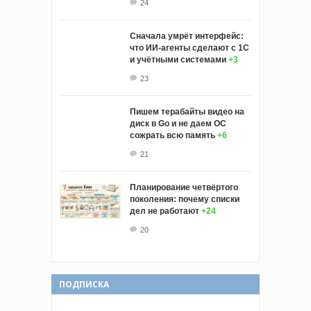
24
Сначала умрёт интерфейс:
что ИИ-агенты сделают с 1С
и учётными системами
+3
23
Пишем терабайты видео на
диск в Go и не даем ОС
сожрать всю память
+6
21
Планирование четвёртого
поколения: почему списки
дел не работают
+24
20
ПОДПИСКА