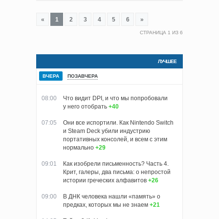
«
1
2
3
4
5
6
»
СТРАНИЦА
1
ИЗ
6
ЛУЧШЕЕ
ВЧЕРА
ПОЗАВЧЕРА
08:00
Что видит DPI, и что мы попробовали
у него отобрать
+40
07:05
Они все испортили. Как Nintendo Switch
и Steam Deck убили индустрию
портативных консолей, и всем с этим
нормально
+29
09:01
Как изобрели письменность? Часть 4.
Крит, галеры, два письма: о непростой
истории греческих алфавитов
+26
09:00
В ДНК человека нашли «память» о
предках, которых мы не знаем
+21