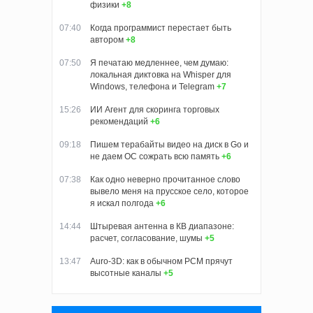
физики
+8
07:40
Когда программист перестает быть
автором
+8
07:50
Я печатаю медленнее, чем думаю:
локальная диктовка на Whisper для
Windows, телефона и Telegram
+7
15:26
ИИ Агент для скоринга торговых
рекомендаций
+6
09:18
Пишем терабайты видео на диск в Go и
не даем ОС сожрать всю память
+6
07:38
Как одно неверно прочитанное слово
вывело меня на прусское село, которое
я искал полгода
+6
14:44
Штыревая антенна в КВ диапазоне:
расчет, согласование, шумы
+5
13:47
Auro-3D: как в обычном PCM прячут
высотные каналы
+5