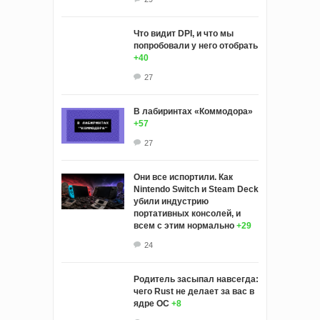
Что видит DPI, и что мы
попробовали у него отобрать
+40
27
В лабиринтах «Коммодора»
+57
27
Они все испортили. Как
Nintendo Switch и Steam Deck
убили индустрию
портативных консолей, и
всем с этим нормально
+29
24
Родитель засыпал навсегда:
чего Rust не делает за вас в
ядре ОС
+8