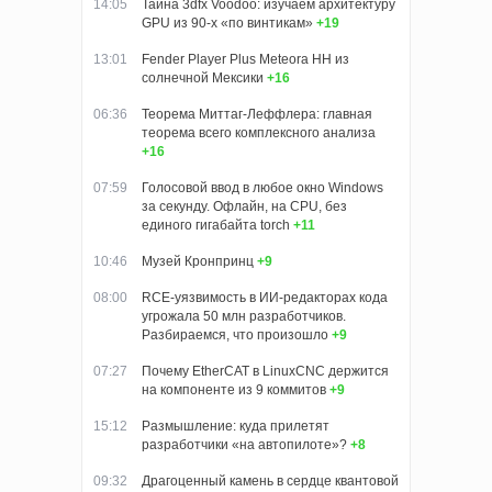
14:05
Тайна 3dfx Voodoo: изучаем архитектуру
GPU из 90-х «по винтикам»
+19
13:01
Fender Player Plus Meteora HH из
солнечной Мексики
+16
06:36
Теорема Миттаг-Леффлера: главная
теорема всего комплексного анализа
+16
07:59
Голосовой ввод в любое окно Windows
за секунду. Офлайн, на CPU, без
единого гигабайта torch
+11
10:46
Музей Кронпринц
+9
08:00
RCE-уязвимость в ИИ-редакторах кода
угрожала 50 млн разработчиков.
Разбираемся, что произошло
+9
07:27
Почему EtherCAT в LinuxCNC держится
на компоненте из 9 коммитов
+9
15:12
Размышление: куда прилетят
разработчики «на автопилоте»?
+8
09:32
Драгоценный камень в сердце квантовой