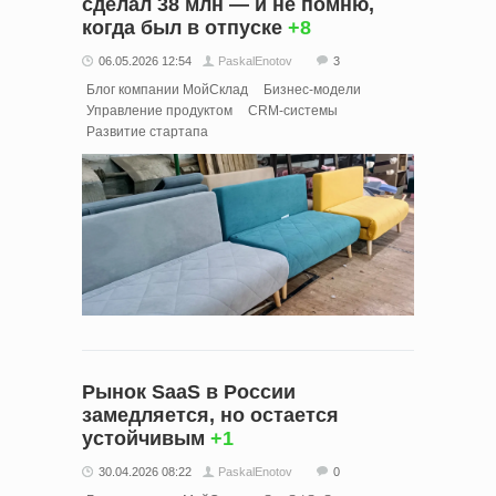
сделал 38 млн — и не помню,
когда был в отпуске
+8
06.05.2026 12:54
PaskalEnotov
3
Блог компании МойСклад
Бизнес-модели
Управление продуктом
CRM-системы
Развитие стартапа
Рынок SaaS в России
замедляется, но остается
устойчивым
+1
30.04.2026 08:22
PaskalEnotov
0