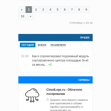
«
1
2
3
4
5
6
7
8
9
10
»
СТРАНИЦА
1
ИЗ
36
ЛУЧШЕЕ
СЕГОДНЯ
ВЧЕРА
ПОЗАВЧЕРА
01:00
Как я спроектировал подземный модуль
сортировочного центра площадью 3к м²,
за месяц…
+2
СЕРВИСЫ
CloudLogs.ru - Облачное
логирование
Храните логи вашего сервиса
или приложения в облаке.
Удобно просматривайте и
анализируйте их.