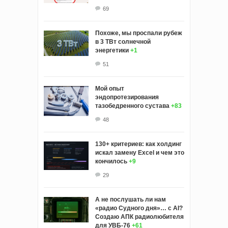
69
Похоже, мы проспали рубеж
в 3 ТВт солнечной
энергетики
+1
51
Мой опыт
эндопротезирования
тазобедренного сустава
+83
48
130+ критериев: как холдинг
искал замену Excel и чем это
кончилось
+9
29
А не послушать ли нам
«радио Судного дня»… с AI?
Создаю АПК радиолюбителя
для УВБ-76
+61