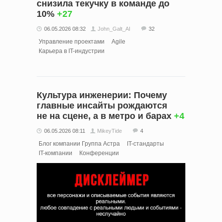
снизила текучку в команде до
10%
+27
06.05.2026 08:32
John_Galt_AI
32
Управление проектами
Agile
Карьера в IT-индустрии
Культура инженерии: Почему
главные инсайты рождаются
не на сцене, а в метро и барах
+4
06.05.2026 08:11
MikeyTide
4
Блог компании Группа Астра
IT-стандарты
IT-компании
Конференции