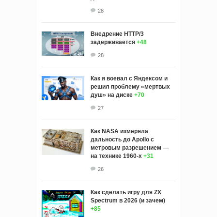
28
Внедрение HTTP/3
задерживается
+48
28
Как я воевал с Яндексом и
решил проблему «мертвых
душ» на диске
+70
27
Как NASA измеряла
дальность до Apollo с
метровым разрешением —
на технике 1960-х
+31
26
Как сделать игру для ZX
Spectrum в 2026 (и зачем)
+85