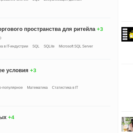
торгового пространства для ритейла
+3
0
а в IT-индустрии
SQL
SQLite
Microsoft SQL Server
ее условия
+3
о-популярное
Математика
Статистика в IT
ных
+4