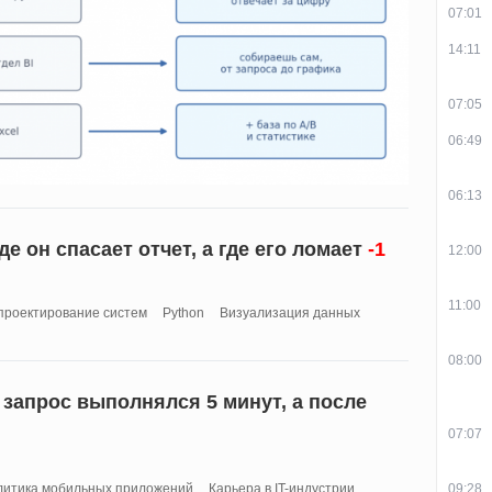
07:01
14:11
07:05
06:49
06:13
е он спасает отчет, а где его ломает
-1
12:00
11:00
проектирование систем
Python
Визуализация данных
08:00
запрос выполнялся 5 минут, а после
07:07
09:28
литика мобильных приложений
Карьера в IT-индустрии