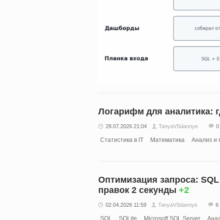
Логарифм для аналитика: гд
28.07.2026 21:04
TanyaVSdannye
0
Статистика в IT
Математика
Анализ и 
Оптимизация запроса: SQL 
правок 2 секунды
+2
02.04.2026 11:59
TanyaVSdannye
6
SQL
SQLite
Microsoft SQL Server
Ана