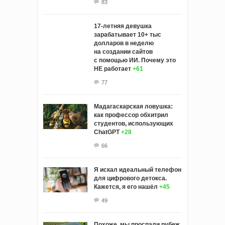
83
17-летняя девушка
зарабатывает 10+ тыс
долларов в неделю
на создании сайтов
с помощью ИИ. Почему это
НЕ работает
+61
77
Мадагаскарская ловушка:
как профессор обхитрил
студентов, использующих
ChatGPT
+28
66
Я искал идеальный телефон
для цифрового детокса.
Кажется, я его нашёл
+45
49
Похоже, мы проспали рубеж