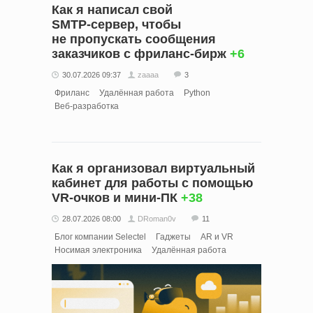
Как я написал свой
SMTP‑сервер, чтобы
не пропускать сообщения
заказчиков с фриланс‑бирж
+6
30.07.2026 09:37
zaaaa
3
Фриланс
Удалённая работа
Python
Веб-разработка
Как я организовал виртуальный
кабинет для работы с помощью
VR-очков и мини-ПК
+38
28.07.2026 08:00
DRoman0v
11
Блог компании Selectel
Гаджеты
AR и VR
Носимая электроника
Удалённая работа