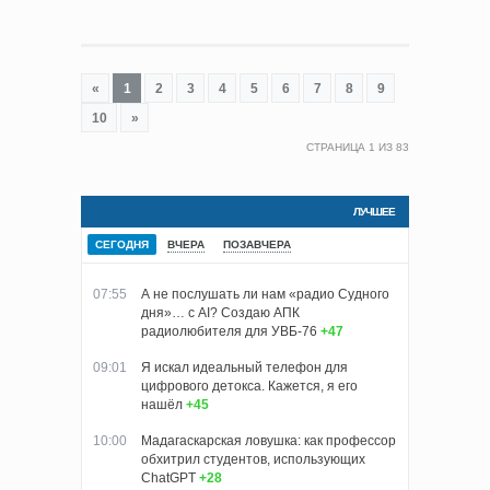
«
1
2
3
4
5
6
7
8
9
10
»
СТРАНИЦА
1
ИЗ
83
ЛУЧШЕЕ
СЕГОДНЯ
ВЧЕРА
ПОЗАВЧЕРА
07:55
А не послушать ли нам «радио Судного
дня»… с AI? Создаю АПК
радиолюбителя для УВБ-76
+47
09:01
Я искал идеальный телефон для
цифрового детокса. Кажется, я его
нашёл
+45
10:00
Мадагаскарская ловушка: как профессор
обхитрил студентов, использующих
ChatGPT
+28