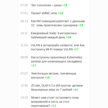
07:05
Тип топологии – шина
+19
07:01
Проект eMMC-emu
+19
06:13
Как ИИ-помощник работает с данными
1С: семь практических сценариев
+19
14:11
Ежедневный Хабр: 9 интересных
публикаций каждый день
+18
11:00
VxLAN в энтерпрайз-сегменте, или Как
построить Wi-Fi поверх VxLAN
+17
08:00
Как устроены хранилища Kubernetes:
разбор для начинающего сисадмина
+17
07:07
Чем больше метрик, тем меньше
контроля
+16
12:00
ZCode, GLM-5.2 и ИИ-роутер: делаем
браузерные игры по 7 рублей
+14
14:22
Может нам стоит остановить гонку
вооружений и сесть за стол
переговоров?
+13