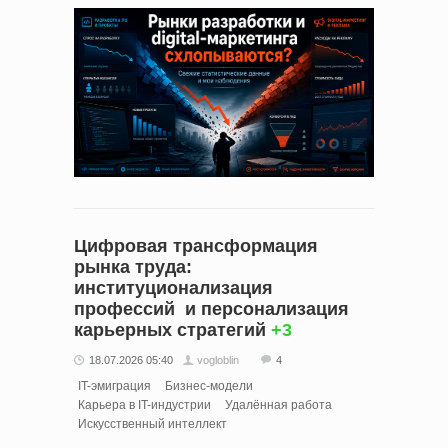
Цифровая трансформация
рынка труда:
институционализация
профессий и персонализация
карьерных стратегий
+3
18.07.2026 05:40
vogloblin
4
IT-эмиграция
Бизнес-модели
Карьера в IT-индустрии
Удалённая работа
Искусственный интеллект