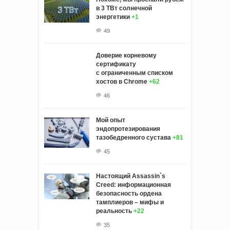
в 3 ТВт солнечной
энергетики
+1
49
Доверие корневому
сертификату
с ограниченным списком
хостов в Chrome
+62
46
Мой опыт
эндопротезирования
тазобедренного сустава
+81
45
Настоящий Assassin`s
Creed: информационная
безопасность ордена
тамплиеров – мифы и
реальность
+22
35