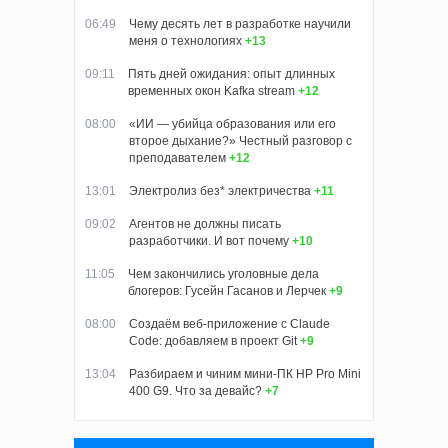
06:49
Чему десять лет в разработке научили
меня о технологиях
+13
09:11
Пять дней ожидания: опыт длинных
временных окон Kafka stream
+12
08:00
«ИИ — убийца образования или его
второе дыхание?» Честный разговор с
преподавателем
+12
13:01
Электролиз без* электричества
+11
09:02
Агентов не должны писать
разработчики. И вот почему
+10
11:05
Чем закончились уголовные дела
блогеров: Гусейн Гасанов и Лерчек
+9
08:00
Создаём веб-приложение с Claude
Code: добавляем в проект Git
+9
13:04
Разбираем и чиним мини-ПК HP Pro Mini
400 G9. Что за девайс?
+7