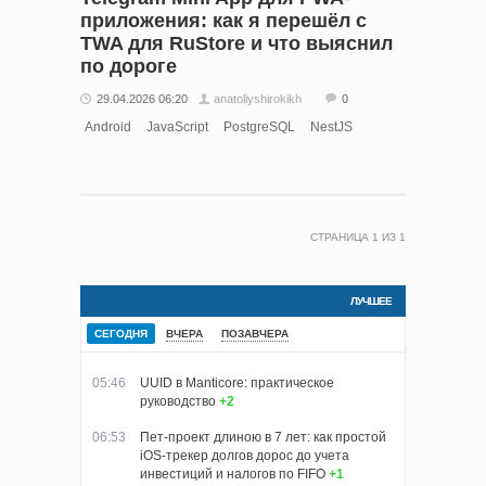
приложения: как я перешёл с
TWA для RuStore и что выяснил
по дороге
29.04.2026 06:20
anatoliyshirokikh
0
Android
JavaScript
PostgreSQL
NestJS
СТРАНИЦА
1
ИЗ
1
ЛУЧШЕЕ
СЕГОДНЯ
ВЧЕРА
ПОЗАВЧЕРА
05:46
UUID в Manticore: практическое
руководство
+2
06:53
Пет-проект длиною в 7 лет: как простой
iOS-трекер долгов дорос до учета
инвестиций и налогов по FIFO
+1