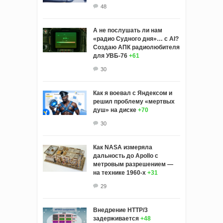
48
А не послушать ли нам
«радио Судного дня»… с AI?
Создаю АПК радиолюбителя
для УВБ-76
+61
30
Как я воевал с Яндексом и
решил проблему «мертвых
душ» на диске
+70
30
Как NASA измеряла
дальность до Apollo с
метровым разрешением —
на технике 1960-х
+31
29
Внедрение HTTP/3
задерживается
+48