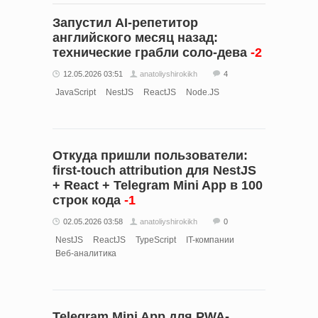
Запустил AI-репетитор
английского месяц назад:
технические грабли соло-дева
-2
12.05.2026 03:51
anatoliyshirokikh
4
JavaScript
NestJS
ReactJS
Node.JS
Откуда пришли пользователи:
first-touch attribution для NestJS
+ React + Telegram Mini App в 100
строк кода
-1
02.05.2026 03:58
anatoliyshirokikh
0
NestJS
ReactJS
TypeScript
IT-компании
Веб-аналитика
Telegram Mini App для PWA-