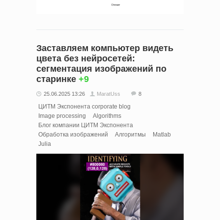
Заставляем компьютер видеть
цвета без нейросетей:
сегментация изображений по
старинке
+9
25.06.2025 13:26
MaratUss
8
ЦИТМ Экспонента corporate blog
Image processing
Algorithms
Блог компании ЦИТМ Экспонента
Обработка изображений
Алгоритмы
Matlab
Julia