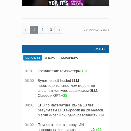
«
1
2
3
»
СТРАНИЦА
1
ИЗ
3
ЛУЧШЕЕ
СЕГОДНЯ
ВЧЕРА
ПОЗАВЧЕРА
07:01
Космические компьютеры
+31
08:00
Будет ли self-hosted LLM
производительнее, чем модель во
внешнем контуре: сравниваем GLM,
Claude и GPT
+25
09:01
ЕГЭ по математике: как за 10 лет
результаты ЕГЭ выросли на 20 баллов.
Магия чисел или бум образования?
+24
04:02
Помешательство вокруг ИИ
парализовало принятие решений
+21