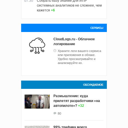
07:30
Собрать базу знаний для ИПР
системных аналитиков не сложнее, чем
кажется
+6
СЕРВИСЫ
CloudLogs.ru - Облачное
логирование
Храните логи вашего сервиса
или приложения в облаке.
Удобно просматривайте и
анализируйте их.
ОБСУЖДАЕМОЕ
Размышление: куда
прилетят разработчики «на
автопилоте»?
+32
80
99% трафика моего