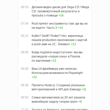
06:53
Делаем видео-диски для Sega CD / Mega
CD: промежуточный результаты и
просьба о помощи
+16
07:04
Rust прячет инструменты там, где вы их
не ищете. Часть 3
+14
05:12
Kotlin? Swift? Flutter? Нет, кириллица:
пишем production-приложение с картой
и push-ами на 1С: Элемент
+13
08:00
Когда подписи недостаточно: как мы
расчищали «серую зону» в Поиске
по картинкам
+12
05:00
Ваш UI-фреймворк уже написан.
Используем возможности Playwright
+12
06:30
Проекты Node.js. Создание реальных
веб-приложений и API для бэкенда
+11
09:50
Семья математиков за 20 лет решила
важнейшую задачу теории групп
+9
11:34
Защита от блэкаута: тестируем системы