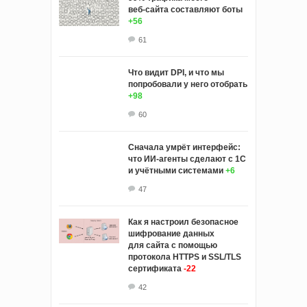
веб‑сайта составляют боты
+56
61
Что видит DPI, и что мы
попробовали у него отобрать
+98
60
Сначала умрёт интерфейс:
что ИИ-агенты сделают с 1С
и учётными системами
+6
47
Как я настроил безопасное
шифрование данных
для сайта с помощью
протокола HTTPS и SSL/TLS
сертификата
-22
42