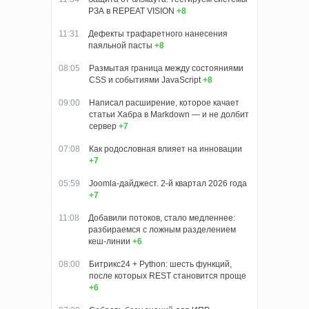
РЗА в REPEAT VISION
+8
11:31
Дефекты трафаретного нанесения
паяльной пасты
+8
08:05
Размытая граница между состояниями
CSS и событиями JavaScript
+8
09:00
Написал расширение, которое качает
статьи Хабра в Markdown — и не долбит
сервер
+7
07:08
Как родословная влияет на инновации
+7
05:59
Joomla-дайджест. 2-й квартал 2026 года
+7
11:08
Добавили потоков, стало медленнее:
разбираемся с ложным разделением
кеш‑линии
+6
08:00
Битрикс24 + Python: шесть функций,
после которых REST становится проще
+6