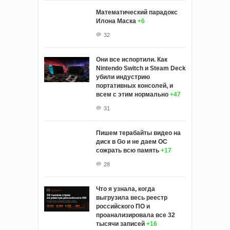
Математический парадокс
Илона Маска
+6
32
Они все испортили. Как
Nintendo Switch и Steam Deck
убили индустрию
портативных консолей, и
всем с этим нормально
+47
31
Пишем терабайты видео на
диск в Go и не даем ОС
сожрать всю память
+17
28
Что я узнала, когда
выгрузила весь реестр
российского ПО и
проанализировала все 32
тысячи записей
+16