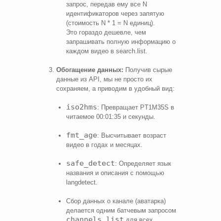
запрос, передав ему все N
идентификаторов через запятую
(стоимость N * 1 = N единиц).
Это гораздо дешевле, чем
запрашивать полную информацию о
каждом видео в search.list.
Обогащение данных:
Получив сырые
данные из API, мы не просто их
сохраняем, а приводим в удобный вид:
iso2hms
: Превращает PT1M35S в
читаемое 00:01:35 и секунды.
fmt_age
: Высчитывает возраст
видео в годах и месяцах.
safe_detect
: Определяет язык
названия и описания с помощью
langdetect.
Сбор данных о канале (аватарка)
делается одним батчевым запросом
channels.list
для всех