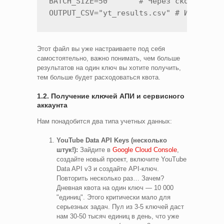
BATCH_SIZE=50       # Через сколько клю
OUTPUT_CSV="yt_results.csv" # Имя лока
Этот файл вы уже настраиваете под себя
самостоятельно, важно понимать, чем больше
результатов на один ключ вы хотите получить,
тем больше будет расходоваться квота.
1.2. Получение ключей АПИ и сервисного
аккаунта
Нам понадобится два типа учетных данных:
YouTube Data API Keys (несколько
штук!):
Зайдите в
Google Cloud Console
,
создайте новый проект, включите YouTube
Data API v3 и создайте API-ключ.
Повторить несколько раз… Зачем?
Дневная квота на один ключ — 10 000
"единиц". Этого критически мало для
серьезных задач. Пул из 3-5 ключей даст
нам 30-50 тысяч единиц в день, что уже