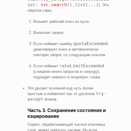
svc:
svc.search
().list(...)
). Эта
обертка сама:
Возьмет рабочий ключ из пула.
Выполнит запрос.
quotaExceeded
Если поймает ошибку
,
деактивирует ключ и автоматически
повторит запрос со следующим ключом.
rateLimitExceeded
Если поймает
(слишком много запросов в секунду),
подождет немного и попробует снова.
Это делает основной код чуть более
try-
простым и избавляет нас от десятков
except
блоков.
Часть 3. Сохранение состояния и
кэширование
Скрипт, обрабатывающий тысячи ключевых
слов, может работать часами. Но если