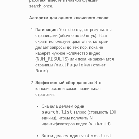
работают вместе в главной функции
search_once.
Алгоритм для одного ключевого слова:
Пагинация:
YouTube отдает результаты
страницами (обычно по 50 штук). Наш
скрипт использует цикл while, который
делает запросы до тех пор, пока не
наберет нужное количество видео
NUM_RESULTS
(
) или пока не закончатся
nextPageToken
страницы (
станет
None
).
Эффективный сбор данных:
Это
классическая и самая правильная
стратегия:
Сначала делаем
один
search.list
запрос (стоимость 100
единиц), чтобы получить N
videoId
идентификаторов видео (
).
videos.list
Затем делаем
один