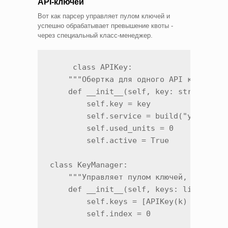
API-ключей
Вот как парсер управляет пулом ключей и
успешно обрабатывает превышение квоты -
через специальный класс-менеджер.
     class APIKey:

    """Обертка для одного API ключа"""

    def __init__(self, key: str):

        self.key = key

        self.service = build("youtube",
        self.used_units = 0

        self.active = True

class KeyManager:

    """Управляет пулом ключей, ротирует
    def __init__(self, keys: list[str])
        self.keys = [APIKey(k) for k in
        self.index = 0
