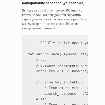
Кэширование запросов (yt_cache.db):
Вызов search.list стоит целых
100 единиц
квоты
. Если нам понадобится запустить
скрипт для того же ключевика еще раз, было
бы глупо тратить квоту снова. Решение —
кэширование ответов API.
      CACHE = shelve.open("yt_cache.d
def search_once(keyword: str, ...):

    # ...

    # Создаем уникальный ключ для зап
    cache_key = f"S:{keyword}:{REGION
    if cache_key in CACHE:

        # Если ответ есть в кэше - бе
        search_response = CACHE[cache
    else:

        # Если нет - делаем реальный 