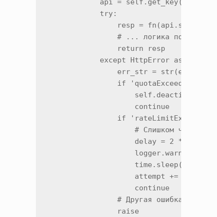
            api = self.get_key() # Полу
            try:

                resp = fn(api.service).
                # ... логика подсчета р
                return resp

            except HttpError as e:

                err_str = str(e)

                if 'quotaExceeded' in e
                    self.deactivate(api
                    continue

                if 'rateLimitExceeded' 
                    # Слишком частые за
                    delay = 2 ** attemp
                    logger.warning(f"Ra
                    time.sleep(delay)

                    attempt += 1

                    continue

                # Другая ошибка, пробра
                raise
