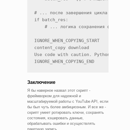
# ... после завершения цикла не забыв
if batch_res:

    # ... логика сохранения финальног
IGNORE_WHEN_COPYING_START

content_copy download

Use code with caution. Python

IGNORE_WHEN_COPYING_END
Заключение
Я бы наверное назвал этот скрипт -
фреймворком для надежной и
масштабируемой работы с YouTube API, если
бы был чуть более амбициозным. И все же -
скрипт умеет ротировать ключи, сохранять
состояния, кэшировать данные,
обрабатывать ошибки и осуществлять
пакетную запись.