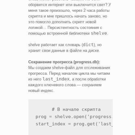
оборвется интернет или выключится свет? У
меня такое произошло, через 2 часа работы
скрипта и мне пришлось начать заново, но
это помогло дополнить скрипт новой
логикой… Персистентность состояния с
shelve
помощью встроенной библиотеки
.
dict
shelve работает как словарь (
), но
хранит свои данные в файле на диске.
Сохранение прогресса (progress.db):
Мы создаем shelve-файл для отслеживания
прогресса. Перед началом цикла мы читаем
last_index
из него
, а после обработки
каждого ключевого слова — сохраняем
новый индекс.
      # В начале скрипта

prog = shelve.open('progress.db')

start_index = prog.get('last_index', 