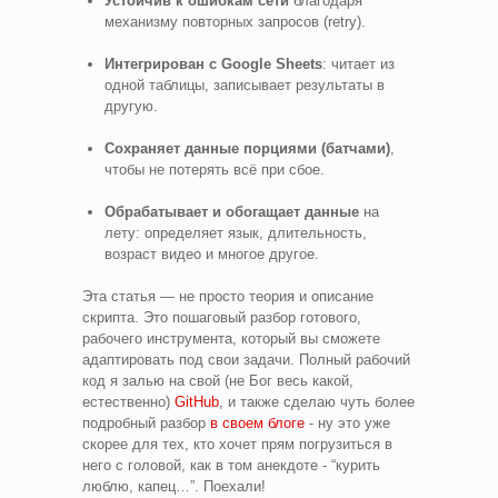
Устойчив к ошибкам сети
благодаря
механизму повторных запросов (retry).
Интегрирован с Google Sheets
: читает из
одной таблицы, записывает результаты в
другую.
Сохраняет данные порциями (батчами)
,
чтобы не потерять всё при сбое.
Обрабатывает и обогащает данные
на
лету: определяет язык, длительность,
возраст видео и многое другое.
Эта статья — не просто теория и описание
скрипта. Это пошаговый разбор готового,
рабочего инструмента, который вы сможете
адаптировать под свои задачи. Полный рабочий
код я залью на свой (не Бог весь какой,
естественно)
GitHub
, и также сделаю чуть более
подробный разбор
в своем блоге
- ну это уже
скорее для тех, кто хочет прям погрузиться в
него с головой, как в том анекдоте - “курить
люблю, капец…”. Поехали!