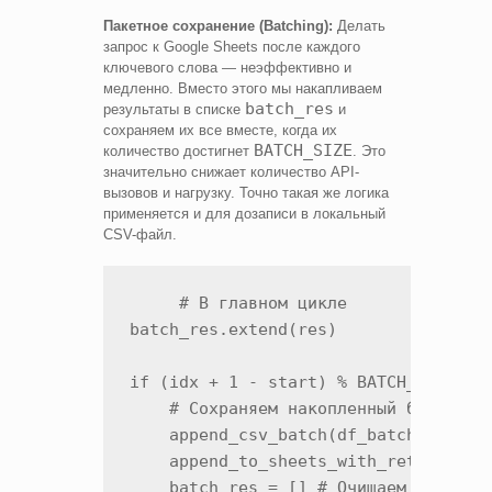
Пакетное сохранение (Batching):
Делать
запрос к Google Sheets после каждого
ключевого слова — неэффективно и
медленно. Вместо этого мы накапливаем
batch_res
результаты в списке
и
сохраняем их все вместе, когда их
BATCH_SIZE
количество достигнет
. Это
значительно снижает количество API-
вызовов и нагрузку. Точно такая же логика
применяется и для дозаписи в локальный
CSV-файл.
     # В главном цикле

batch_res.extend(res)

if (idx + 1 - start) % BATCH_SIZE == 
    # Сохраняем накопленный батч

    append_csv_batch(df_batch, OUTPUT
    append_to_sheets_with_retry(...)

    batch_res = [] # Очищаем батч для