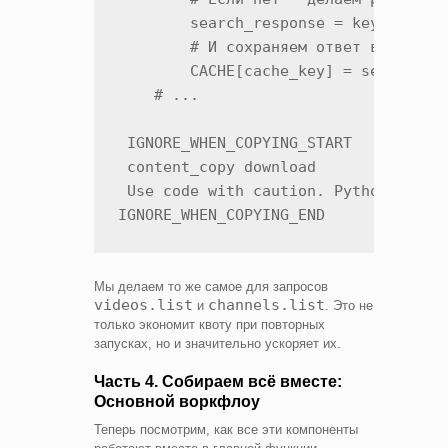
        search_response = key_manager
        # И сохраняем ответ в кэш для
        CACHE[cache_key] = search_res
    # ...

 IGNORE_WHEN_COPYING_START

 content_copy download

 Use code with caution. Python

IGNORE_WHEN_COPYING_END
Мы делаем то же самое для запросов
videos.list
channels.list
и
. Это не
только экономит квоту при повторных
запусках, но и значительно ускоряет их.
Часть 4. Собираем всё вместе:
Основной воркфлоу
Теперь посмотрим, как все эти компоненты