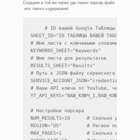
Создаем в той же папке где лежит парсер файл
.env такого содержания:
     # ID вашей Google Таблицы

SHEET_ID="ID ТАБЛИЦЫ ВАШЕЙ ТАБЛИЦЫ"

# Имя листа с ключевыми словами

KEYWORDS_SHEET="Keywords"

# Имя листа для результатов

RESULTS_SHEET="Results"

# Путь к JSON-файлу сервисного аккаунта
SERVICE_ACCOUNT_JSON="credentials.json"
# Ваши API ключи от YouTube, через запя
YT_API_KEYS="ВАШ_КЛЮЧ_1,ВАШ_КЛЮЧ_2,ВАШ_
# Настройки парсера

NUM_RESULTS=10      # Сколько результат
REGION="US"         # Регион поиска

MAX_PAGES=1         # Сколько страниц р