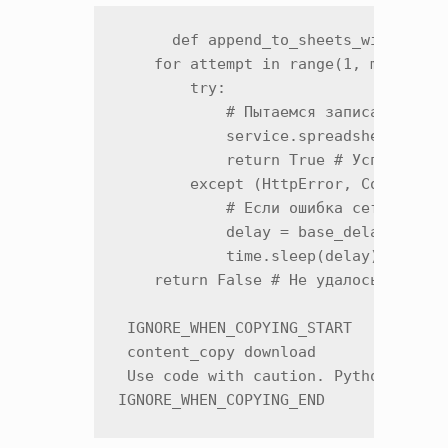
      def append_to_sheets_with_retry
    for attempt in range(1, max_retri
        try:

            # Пытаемся записать данны
            service.spreadsheets().va
            return True # Успех!

        except (HttpError, Connection
            # Если ошибка сети, ждем 
            delay = base_delay * 2**(
            time.sleep(delay)

    return False # Не удалось после в
 IGNORE_WHEN_COPYING_START

 content_copy download

 Use code with caution. Python

IGNORE_WHEN_COPYING_END