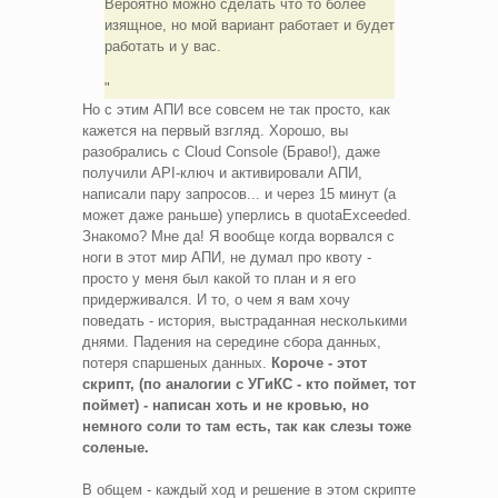
Вероятно можно сделать что то более
изящное, но мой вариант работает и будет
работать и у вас.
Но с этим АПИ все совсем не так просто, как
кажется на первый взгляд. Хорошо, вы
разобрались с Cloud Console (Браво!), даже
получили API-ключ и активировали АПИ,
написали пару запросов... и через 15 минут (а
может даже раньше) уперлись в quotaExceeded.
Знакомо? Мне да! Я вообще когда ворвался с
ноги в этот мир АПИ, не думал про квоту -
просто у меня был какой то план и я его
придерживался. И то, о чем я вам хочу
поведать - история, выстраданная несколькими
днями. Падения на середине сбора данных,
потеря спаршеных данных.
Короче - этот
скрипт, (по аналогии с УГиКС - кто поймет, тот
поймет) - написан хоть и не кровью, но
немного соли то там есть, так как слезы тоже
соленые.
В общем - каждый ход и решение в этом скрипте