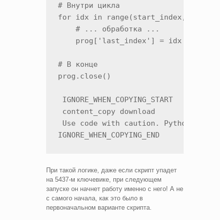
# Внутри цикла

for idx in range(start_index, len(key
    # ... обработка ...

    prog['last_index'] = idx + 1 # Со
# В конце

prog.close()

 IGNORE_WHEN_COPYING_START

 content_copy download

 Use code with caution. Python

IGNORE_WHEN_COPYING_END
При такой логике, даже если скрипт упадет
на 5437-м ключевике, при следующем
запуске он начнет работу именно с него! А не
с самого начала, как это было в
первоначальном варианте скрипта.