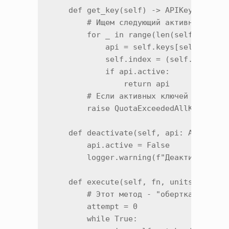
    def get_key(self) -> APIKey:

        # Ищем следующий активный ключ 
        for _ in range(len(self.keys)):
            api = self.keys[self.index]
            self.index = (self.index + 
            if api.active:

                return api

        # Если активных ключей не остал
        raise QuotaExceededAllKeys()

    def deactivate(self, api: APIKey):

        api.active = False

        logger.warning(f"Деактивирован 
    def execute(self, fn, units=0, back
        # Этот метод - "обертка" для вс
        attempt = 0

        while True:
