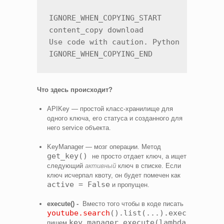
IGNORE_WHEN_COPYING_START

content_copy download

Use code with caution. Python

Что здесь происходит?
APIKey — простой класс-хранилище для
одного ключа, его статуса и созданного для
него service объекта.
KeyManager — мозг операции. Метод
get_key()
не просто отдает ключ, а ищет
следующий
активный
ключ в списке. Если
ключ исчерпал квоту, он будет помечен как
active = False
и пропущен.
execute() -
Вместо того чтобы в коде писать
youtube.search
().list(...).execute()
,
key_manager.execute(lambda
пишем