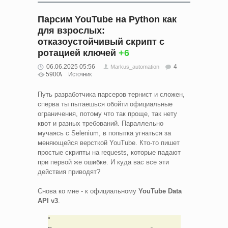
Парсим YouTube на Python как
для взрослых:
отказоустойчивый скрипт с
ротацией ключей
+6
06.06.2025 05:56
4
Markus_automation
5900
Источник
Путь разработчика парсеров тернист и сложен,
сперва ты пытаешься обойти официальные
ограничения, потому что так проще, так нету
квот и разных требований. Параллельно
мучаясь с Selenium, в попытка угнаться за
меняющейся версткой YouTube. Кто-то пишет
простые скрипты на requests, которые падают
при первой же ошибке. И куда вас все эти
действия приводят?
Снова ко мне - к официальному
YouTube Data
API v3
.