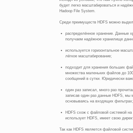
будет легко масштабироваться и надёж
Hadoop File System.
Среди преимуществ HDFS можно выдел
распределённое хранение. Данные хр
получаем надёжное хранилище данн
используется горизонтальное масшт
лёгкое масштабирование;
подходит для хранения больших файл
множества маленьких файлов до 100 
сообщений в сутки. Юридически важ
один раз записал, много раз прочит
записав один раз данные HDFS, мы 
основываясь на входящих фильтрах
HDFS схож с файловой системой на U
использует HDFS, имеет свою директ
Так как HDFS является файловой систе