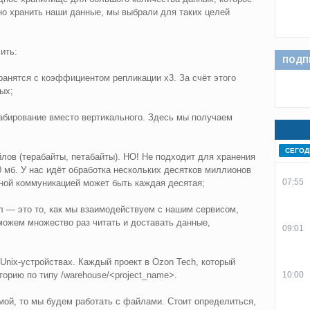
но хранить наши данные, мы выбрали для таких целей
ить:
ПОДП
анятся с коэффициентом репликации х3. За счёт этого
ых;
абирование вместо вертикального. Здесь мы получаем
СЕГОД
ов (терабайты, петабайты). НО! Не подходит для хранения
мб. У нас идёт обработка нескольких десятков миллионов
07:55
ной коммуникацией может быть каждая десятая;
ал — это то, как мы взаимодействуем с нашим сервисом,
можем множество раз читать и доставать данные,
09:01
;
nix-устройствах. Каждый проект в Ozon Tech, который
орию по типу /warehouse/<project_name>.
10:00
мой, то мы будем работать с файлами. Стоит определиться,