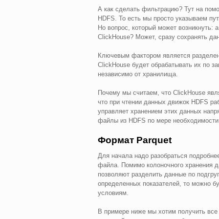
А как сделать фильтрацию? Тут на помо
HDFS. То есть мы просто указываем пу
Но вопрос, который может возникнуть: 
ClickHouse? Может, сразу сохранять да
Ключевым фактором является разделени
ClickHouse будет обрабатывать их по з
независимо от хранилища.
Почему мы считаем, что ClickHouse явл
что при чтении данных движок HDFS раб
управляет хранением этих данных напр
файлы из HDFS по мере необходимости
Формат Parquet
Для начала надо разобраться подробнее
файла. Помимо колоночного хранения да
позволяют разделить данные по подгруп
определенных показателей, то можно бу
условиям.
В примере ниже мы хотим получить все з