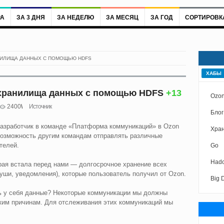
РА
ЗА 3 ДНЯ
ЗА НЕДЕЛЮ
ЗА МЕСЯЦ
ЗА ГОД
СОРТИРОВК
НИЛИЩА ДАННЫХ С ПОМОЩЬЮ HDFS
ХАБЫ
 хранилища данных с помощью HDFS
+13
Ozon
2400
Источник
Блог
 разработчик в команде «Платформа коммуникаций» в Ozon
Хран
возможность другим командам отправлять различные
телей.
Go
Had
орая встала перед нами — долгосрочное хранение всех
уши, уведомления), которые пользователь получил от Ozon.
Big 
ь у себя данные? Некоторые коммуникации мы должны
ским причинам. Для отслеживания этих коммуникаций мы