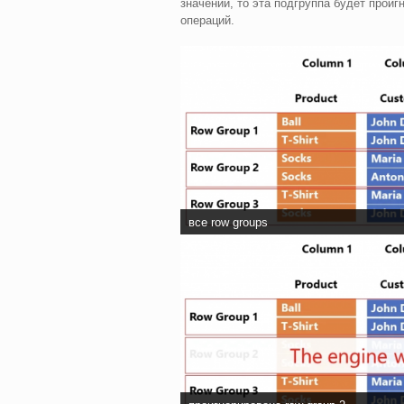
значений, то эта подгруппа будет прои
операций.
все row groups