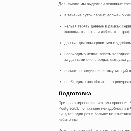
Для начала мы выделили основные треб
в течение суток сервис должен обра
нельзя терять данные в рамках серв
законодательства и избежать штраф
данные должны храниться в удобно
необходимо использовать холодное
за данными очень редко, выгрузка д
возможно получение коммуникаций 
необходимо позаботиться о ресурсах
Подготовка
При проектировании системы хранения
PostgreSQL по причине ненадобности в
пишутся один раз и больше не изменяют
избыточны.
Исходя из условий, что нам нужно хол