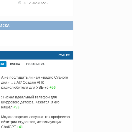
02.12.2023 05:26
ИСКА
ЛУЧШЕЕ
НЯ
ВЧЕРА
ПОЗАВЧЕРА
А не послушать ли нам «радио Судного
дня»… с AI? Создаю АПК
радиолюбителя для УВБ-76
+56
Я искал идеальный телефон для
цифрового детокса. Кажется, я его
нашёл
+53
Мадагаскарская ловушка: как профессор
обхитрил студентов, использующих
ChatGPT
+41