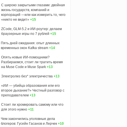
С широко закрытыми глазами: двойная
жизнь государств, компаний и
корпораций —или как измерить то, чего
«никто не видит»
+15
ZCode, GLM-5.2 и ИИ-роутер: делаем
браузерные игры по 7 рублей
+15
Пять дней ожидания: опыт длинных
временных окон Kafka stream
+14
Опять новые ИИ-помощники?
Разбираемся, стоит ли тратить время
на Muse Code и Muse Spark
+13
Электролиз без* электричества
+13
«ИИ — убийца образования или его
второе дыхание?» Честный разговор с
преподавателем
+13
Стоит ли хромировать самому или что
для этого нужно
+11
Чем закончились уголовные дела
блогеров: Гусейн Гасанов и Лерчек
+10