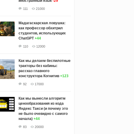
иностранный язык
-29
111
21000
Мадагаскарская ловушка:
как профессор обхитрил
студентов, использующих
ChatGPT
+44
110
12000
Как мы делаем беспилотные
тракторы без кабины:
рассказ главного
конструктора Когнитив
+123
92
17000
Как мы вынесли алгоритм
ценообразования из кода
Яндекс Такси (и почему это
не было очевидно с самого
начала)
+44
83
20000