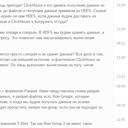
14:50
щь приходит ClickHouse и его движок получения данных из
ть до файлов и получаем данные прямиком из HDFS. Сказка!
а нужен ли нам HDFS, если данные будем доставать из
нные в ClickHouse и выгружать оттуда?
12:00
е storage и compute. В HDFS мы будем хранить данные, а
апросу. Это позволит нам масштабировать вычисления
09:11
яется просто compute и не хранит данные? Все дело в том,
15:00
отает как внешний источник, и фактически ClickHouse не
ямую. Он лишь выполняет вычисления на лету, читая
.
13:01
08:00
 с форматом Parquet. Ниже представлена схема parquet-
нных, в parquet-файлах есть Row Groups, которые
пам, и когда мы будем получать данные на основе
09:28
дет пропустить любую row group, если она не подходит по
11:05
начения T-Shirt. Так как Row Group 2 не имеет таких