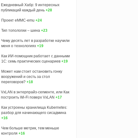
Ежедневный Хабр: 9 интересных
публикаций каждый день
+28
Проект eMMC-emu
+24
Тип топологии – шина
+23
Чему десять лет в разработке научили
меня о технологиях
+19
Как ИИ-помощник работает с данными
1С: семь практических сценариев
+19
Может нам стоит остановить гонку
вооружений и сесть за стол
переговоров?
+18
VxLAN в энтерпрайз-сегменте, или Как
построить Wi-Fi поверх VxLAN
+17
Как устроены хранилища Kubernetes:
разбор для начинающего сисадмина
+16
Чем больше метрик, тем меньше
контроля
+16