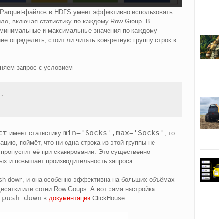
з Parquet-файлов в HDFS умеет эффективно использовать
е, включая статистику по каждому Row Group. В
 минимальные и максимальные значения по каждому
нее определить, стоит ли читать конкретную группу строк в
няем запрос с условием
ct
min='Socks',max='Socks'
имеет статистику
, то
цию, поймёт, что ни одна строка из этой группы не
пропустит её при сканировании. Это существенно
х и повышает производительность запроса.
push down, и она особенно эффективна на больших объёмах
десятки или сотни Row Goups. А вот сама настройка
_push_down
в
документации
ClickHouse