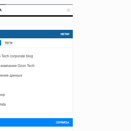
А
МЕТКИ
ТЕГИ
 Tech corporate blog
 компании Ozon Tech
ение данных
oop
Data
СЕРВИСЫ