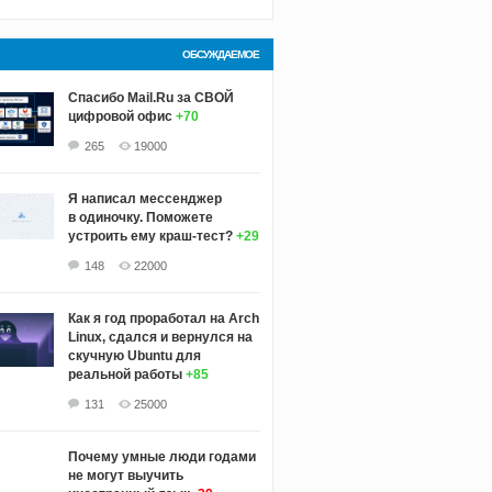
ОБСУЖДАЕМОЕ
Спасибо Mail.Ru за СВОЙ
цифровой офис
+70
265
19000
Я написал мессенджер
в одиночку. Поможете
устроить ему краш‑тест?
+29
148
22000
Как я год проработал на Arch
Linux, сдался и вернулся на
скучную Ubuntu для
реальной работы
+85
131
25000
Почему умные люди годами
не могут выучить