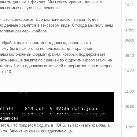
ранить данные в файлах. Мы можем хранить данные в
14:11
трим самые популярные решения.
— это json-формат. Все мы понимаем, что json будет
07:01
ак данные хранятся в текстовом виде. Отсюда мы получаем
07:05
тоговые размеры файлов.
06:49
 обрабатывают очень много данных, очень часто
ему бы и нам его не использовать для хранения
ный колоночный формат файла, который поддерживает
06:13
овать меньше памяти по сравнению с другими форматами на
елать 1 млн одинаковых записей в форматах json и parquet,
14:22
ет х10.
11:00
08:00
н записей
ется, что придётся ходить в HDFS, вытаскивать файлы, а
07:07
йла. Звучит не очень обнадёживающе.