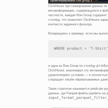
проигнорирована row group 2
ClickHouse при сканировании данных и
метаинформацию, содержащуюся в файл
частности, каждая Row Group содержит
столбцу, что позволяет ClickHouse зара
контексте заданного фильтра.
Возвращаясь к примеру: если мы выпол
produ
и одна из Row Group по столбцу
ClickHouse, анализируя эту метаинформа
удовлетворяет условию — и полностью 
сокращает объём обрабатываемых данны
Такая стратегия называется predicate 
данных, где Parquet-файлы разбиты на 
input_format_parquet_filter