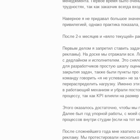
менеджмента. Первое время было очень 
трудностях, так как заказчик всегда вх
Наверное я не придавал большое значен
привилегией, однако практика показала,
После 2-х месяцев и «вяло текущей» ра
Первым делом я запретил ставить задач
рекламы). На доске мы отражали все. Л
с дедлайном и исполнителем. Это снял
для разработчиков простую шкалу оцени
закрытия задач, также были пункты про 
команду говорить «я не успеваю» не за 
перераспределить нагрузку. Именно эти
в работающий механизм и убрали постоя
процессу, так как KPI влияли на размер
Этого оказалось достаточно, чтобы мы 
Далее был год упорной работы, с моей 
процессов внутри студии (если на тот м
После сложнейшего года мне хватило си
рекламу. Мы протестировали несколько 