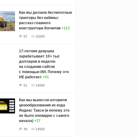
Как мы делаем беспилотные
тракторы без кабины:
рассказ главного
конструктора Когнитив
+113
87
15000
17-летняя девушка
зарабатывает 10+ тыс
долларов в неделю
на создании сайтов
с помощью ИИ. Почему это
НЕ работает
+41
51
14000
Как мы вынесли алгоритм
ценообразования из кода
Яндекс Такси (и почему это
не было очевидно с самого
начала)
+37
49
14000