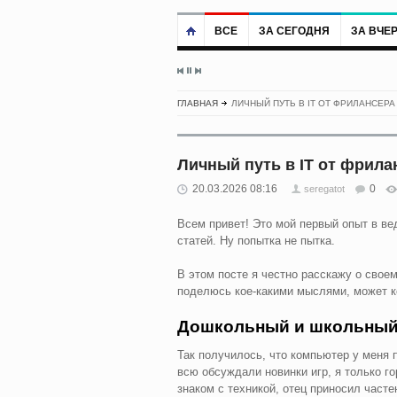
ВСЕ
ЗА СЕГОДНЯ
ЗА ВЧЕ
ГЛАВНАЯ
ЛИЧНЫЙ ПУТЬ В IT ОТ ФРИЛАНСЕРА
Личный путь в IT от фрилан
20.03.2026 08:16
0
seregatot
Всем привет! Это мой первый опыт в вед
статей. Ну попытка не пытка.
В этом посте я честно расскажу о своем
поделюсь кое-какими мыслями, может к
Дошкольный и школьный
Так получилось, что компьютер у меня п
всю обсуждали новинки игр, я только 
знаком с техникой, отец приносил часте