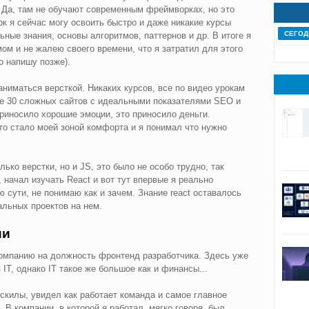
 Да, там не обучают современным фреймворках, но это
к я сейчас могу освоить быстро и даже никакие курсы
СЕГОД
ные знания, основы алгоритмов, паттернов и др. В итоге я
ом и не жалею своего времени, что я затратил для этого
о напишу позже).
аниматься версткой. Никаких курсов, все по видео урокам
ее 30 сложных сайтов с идеальными показателями SEO и
приносило хорошие эмоции, это приносило деньги.
Это стало моей зоной комфорта и я понимал что нужно
лько верстки, но и JS, это было не особо трудно, так
 начал изучать React и вот тут впервые я реально
ю сути, не понимаю как и зачем. Знание react оставалось
альных проектов на нем.
ии
 компанию на должность фронтенд разработчика. Здесь уже
 IT, однако IT такое же большое как и финансы...
 скилы, увидел как работает команда и самое главное
В компании, в которой я работал, мягко говоря, был