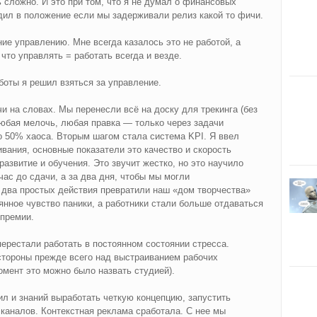
сложно. И это при том, что я не думал о финансовых
одил в положение если мы задерживали релиз какой то фичи.
ие управлению. Мне всегда казалось это не работой, а
 что управлять = работать всегда и везде.
боты я решил взяться за управление.
и на словах. Мы перенесли всё на доску для трекинга (без
юбая мелочь, любая правка — только через задачи
о 50% хаоса. Вторым шагом стала система KPI. Я ввел
вания, основные показатели это качество и скорость
развитие и обучения. Это звучит жестко, но это научило
час до сдачи, а за два дня, чтобы мы могли
 два простых действия превратили наш «дом творчества»
нное чувство паники, а работники стали больше отдаваться
 премии.
перестали работать в постоянном состоянии стресса.
стороны прежде всего над выстраиванием рабочих
омент это можно было назвать студией).
л и знаний выработать четкую концепцию, запустить
каналов. Контекстная реклама сработала. С нее мы