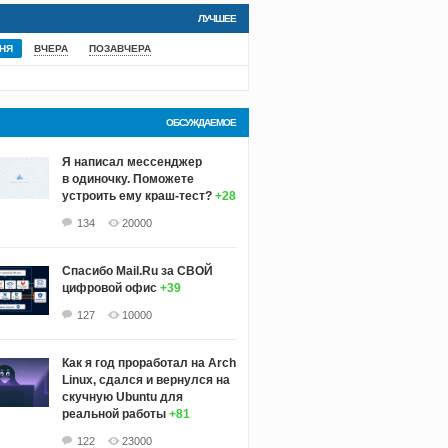
ЛУЧШЕЕ
НЯ
ВЧЕРА
ПОЗАВЧЕРА
ОБСУЖДАЕМОЕ
Я написал мессенджер
в одиночку. Поможете
устроить ему краш‑тест?
+28
134
20000
Спасибо Mail.Ru за СВОЙ
цифровой офис
+39
127
10000
Как я год проработал на Arch
Linux, сдался и вернулся на
скучную Ubuntu для
реальной работы
+81
122
23000