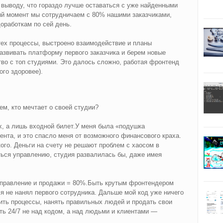
 выводу, что гораздо лучше оставаться с уже найденными
ный момент мы сотрудничаем с 80% нашими заказчиками,
оработкам по сей день.
тех процессы, выстроено взаимодействие и планы
звивать платформу первого заказчика и берем новые
тво с топ студиями. Это далось сложно, работая фронтенд
го здоровее).
тем, кто мечтает о своей студии?
х, а лишь входной билет.У меня была «подушка
ента, и это спасло меня от возможного финансового краха.
ого. Деньги на счету не решают проблем с хаосом в
ться управлению, студия развалилась бы, даже имея
 управление и продажи = 80%.Быть крутым фронтендером
 я не нанял первого сотрудника. Дальше мой код уже ничего
ить процессы, нанять правильных людей и продать свои
ать 24/7 не над кодом, а над людьми и клиентами —