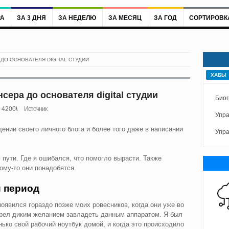
РА
ЗА 3 ДНЯ
ЗА НЕДЕЛЮ
ЗА МЕСЯЦ
ЗА ГОД
СОРТИРОВК
 ДО ОСНОВАТЕЛЯ DIGITAL СТУДИИ
ХАБЫ
сера до основателя digital студии
Биог
4200
Источник
Упра
ении своего личного блога и более того даже в написании
Упра
 пути. Где я ошибался, что помогло вырасти. Также
ому-то они понадобятся.
 период
оявился гораздо позже моих ровесников, когда они уже во
горел диким желанием завладеть данным аппаратом. Я был
нько свой рабочий ноутбук домой, и когда это происходило