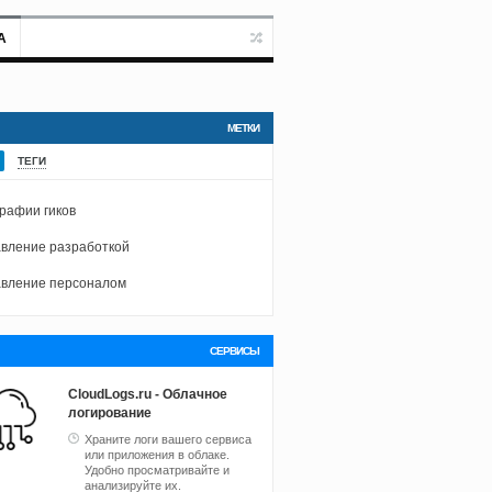
А
МЕТКИ
ТЕГИ
рафии гиков
вление разработкой
вление персоналом
СЕРВИСЫ
CloudLogs.ru - Облачное
логирование
Храните логи вашего сервиса
или приложения в облаке.
Удобно просматривайте и
анализируйте их.