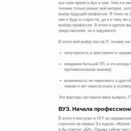
все свое время я был в нем. Чем я в н
технике только разжег мой интерес, ко
выбор будущей профессии. Я точно не зн
кем я буду в старости), да и к тому же
выбора профессии. В итоге я сделал выб
представления, но я задумался.
В итоге мой выбор пал на IT, почему ж
популярность и престижность направл
ожидания большой ЗП, и что всегда 
противоположное мнение);
возможность не переезжать в другой
знания и нет смысла ехать в условн
Эти факторы заставили меня выбрать IT 
ВУЗ. Начала профессион
В итоге я поступил в ОГУ на направлен
спросили на первых 3-х курсах «Жалею 
я бы ответил «ДА». Однако сейчас могу