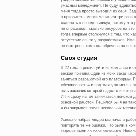
ужасный менеджмент. Не буду вдаваться
меня тогда просто выводил из себя. За
а приоритеты могли меняться три раза 
«сделать к понедельнику», потому что 
не спрашивал, сколько ресурсов на это 
тогда впервые столкнулся с тем, что ха
отсутствие опыта у разработчиков. Имен
не выстроен, команда обречена на вечн
Своя студия
В 22 года я решил уйти из компании и о
веская причина.Один из моих заказчик
заняться разработкой его платформы. Р
«безопасность» и подтолкнула меня к о
есть заказчик который надолго и котор
ИП и сразу начал заниматься поиском д
основной работой. Решился бы я на тако
я бы закрылся после нескольких месяце
Успешно набрав людей мы начали работа
повторять те же ошибки, что были в ком
задания были со слов заказчика. Начал