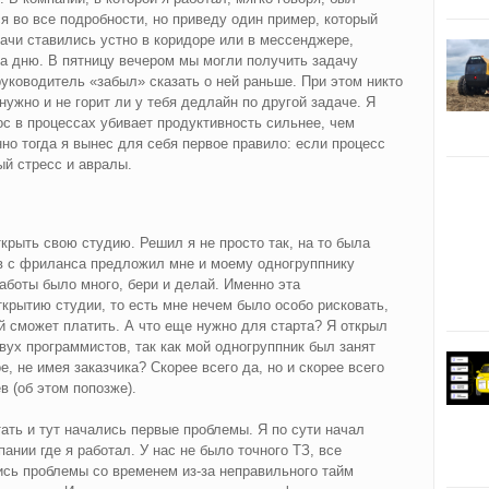
 во все подробности, но приведу один пример, который
дачи ставились устно в коридоре или в мессенджере,
на дню. В пятницу вечером мы могли получить задачу
руководитель «забыл» сказать о ней раньше. При этом никто
нужно и не горит ли у тебя дедлайн по другой задаче. Я
ос в процессах убивает продуктивность сильнее, чем
но тогда я вынес для себя первое правило: если процесс
ый стресс и авралы.
ткрыть свою студию. Решил я не просто так, на то была
ов с фриланса предложил мне и моему одногруппнику
аботы было много, бери и делай. Именно эта
ткрытию студии, то есть мне нечем было особо рисковать,
ый сможет платить. А что еще нужно для старта? Я открыл
вух программистов, так как мой одногруппник был занят
е, не имея заказчика? Скорее всего да, но и скорее всего
в (об этом попозже).
ть и тут начались первые проблемы. Я по сути начал
пании где я работал. У нас не было точного ТЗ, все
ись проблемы со временем из‑за неправильного тайм