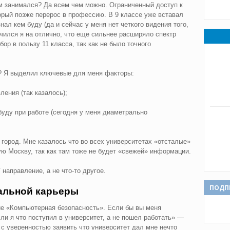
ем занимался? Да всем чем можно. Ограниченный доступ к
торый позже перерос в профессию. В 9 классе уже вставал
ал кем буду (да и сейчас у меня нет четкого видения того,
 учился я на отлично, что еще сильнее расширяло спектр
ор в пользу 11 класса, так как не было точного
е? Я выделил ключевые для меня факторы:
ения (так казалось);
буду при работе (сегодня у меня диаметрально
 город. Мне казалось что во всех университетах «отсталые»
ую Москву, так как там тоже не будет «свежей» информации.
направление, а не что-то другое.
ПОДП
альной карьеры
ие «Компьютерная безопасность». Если бы вы меня
ли я что поступил в университет, а не пошел работать» —
 с уверенностью заявить что университет дал мне нечто