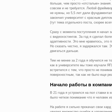
больше, чем просто «отсталые» знания.
совсем и не требуется. Любой фреймвор
не нужны, но 5,5 лет дали фундаменталь
закончил университет с красным диплом
(тут тема отдельного поста, скорее всег
Сразу с момента поступления я начал з
с видеохостингов. За год я сделал бол
адаптивности. Это мне нравилось, это 
Но сказать честно, я задержался там. 
двигаться дальше.
Тем не менее за 2 года я обучился не то
как в университете мы тоже изучали ЯП,
встретился с тем, что просто не понима
поверхностным, так как не было еще ре
Начало работы в компан
В 21 года я устроился на пол ставки в
было четкое понимание что я человек из
На работе я сильно прокачал свои хард
увидел множество ошибок в управлении. 