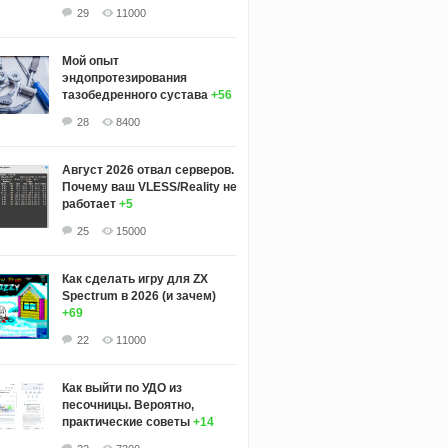
29
11000
Мой опыт
эндопротезирования
тазобедренного сустава
+56
28
8400
Август 2026 отвал серверов.
Почему ваш VLESS/Reality не
работает
+5
25
15000
Как сделать игру для ZX
Spectrum в 2026 (и зачем)
+69
22
11000
Как выйти по УДО из
песочницы. Вероятно,
практические советы
+14