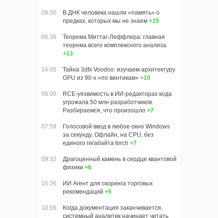
09:00
В ДНК человека нашли «память» о
предках, которых мы не знаем
+15
06:36
Теорема Миттаг-Леффлера: главная
теорема всего комплексного анализа
+13
14:05
Тайна 3dfx Voodoo: изучаем архитектуру
GPU из 90-х «по винтикам»
+10
08:00
RCE-уязвимость в ИИ-редакторах кода
угрожала 50 млн разработчиков.
Разбираемся, что произошло
+7
07:59
Голосовой ввод в любое окно Windows
за секунду. Офлайн, на CPU, без
единого гигабайта torch
+7
09:32
Драгоценный камень в сердце квантовой
физики
+6
15:26
ИИ Агент для скоринга торговых
рекомендаций
+5
10:56
Когда документация заканчивается,
системный аналитик начинает читать