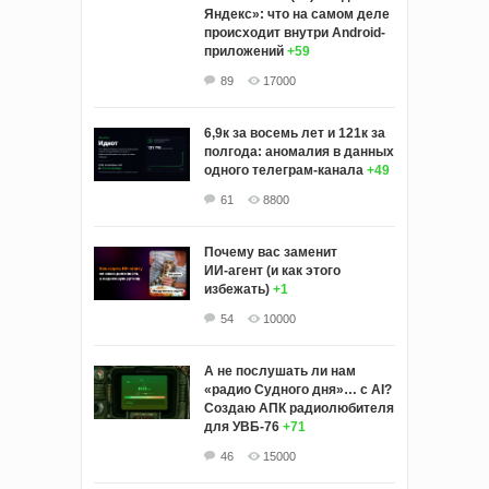
Яндекс»: что на самом деле
происходит внутри Android-
приложений
+59
89
17000
6,9к за восемь лет и 121к за
полгода: аномалия в данных
одного телеграм-канала
+49
61
8800
Почему вас заменит
ИИ‑агент (и как этого
избежать)
+1
54
10000
А не послушать ли нам
«радио Судного дня»… с AI?
Создаю АПК радиолюбителя
для УВБ-76
+71
46
15000