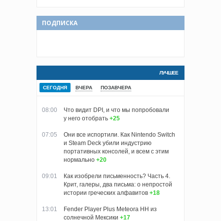
ПОДПИСКА
ЛУЧШЕЕ
СЕГОДНЯ
ВЧЕРА
ПОЗАВЧЕРА
08:00
Что видит DPI, и что мы попробовали
у него отобрать
+25
07:05
Они все испортили. Как Nintendo Switch
и Steam Deck убили индустрию
портативных консолей, и всем с этим
нормально
+20
09:01
Как изобрели письменность? Часть 4.
Крит, галеры, два письма: о непростой
истории греческих алфавитов
+18
13:01
Fender Player Plus Meteora HH из
солнечной Мексики
+17