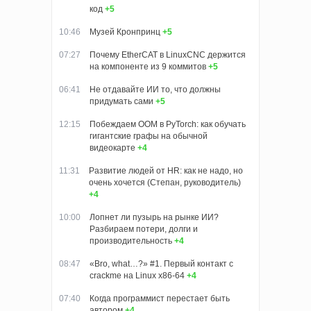
код
+5
10:46
Музей Кронпринц
+5
07:27
Почему EtherCAT в LinuxCNC держится
на компоненте из 9 коммитов
+5
06:41
Не отдавайте ИИ то, что должны
придумать сами
+5
12:15
Побеждаем OOM в PyTorch: как обучать
гигантские графы на обычной
видеокарте
+4
11:31
Развитие людей от HR: как не надо, но
очень хочется (Степан, руководитель)
+4
10:00
Лопнет ли пузырь на рынке ИИ?
Разбираем потери, долги и
производительность
+4
08:47
«Bro, what…?» #1. Первый контакт с
crackme на Linux x86-64
+4
07:40
Когда программист перестает быть
автором
+4