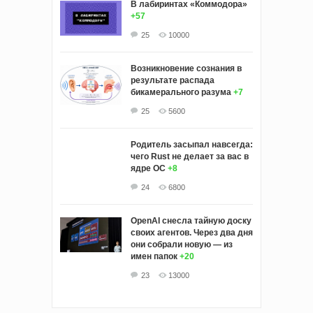
В лабиринтах «Коммодора»
+57
25
10000
Возникновение сознания в
результате распада
бикамерального разума
+7
25
5600
Родитель засыпал навсегда:
чего Rust не делает за вас в
ядре ОС
+8
24
6800
OpenAI снесла тайную доску
своих агентов. Через два дня
они собрали новую — из
имен папок
+20
23
13000