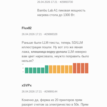
26.04.2026 17:21
#29893730
Bambu Lab A1 пиковая мощность
нагрева стола до 1300 Вт.
Flux82
26.04.2026 17:21
#29888328
Раньше были LLM-тексты, теперь SD/LLM
иллюстрации пошли. Ну вот это же явная
лажа,
клюшница водку делала
LLM неверно
вам цвет нарисовала, неужто поправить было
нельзя?
xSVPx
26.04.2026 17:21
#29889144
Конечно да, ферма из 20 принтеров прям
разорит счетом за электричество в 50к. Прям