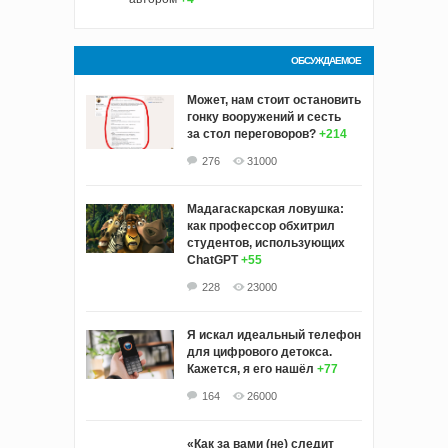
ОБСУЖДАЕМОЕ
Может, нам стоит остановить
гонку вооружений и сесть
за стол переговоров?
+214
276
31000
Мадагаскарская ловушка:
как профессор обхитрил
студентов, использующих
ChatGPT
+55
228
23000
Я искал идеальный телефон
для цифрового детокса.
Кажется, я его нашёл
+77
164
26000
«Как за вами (не) следит