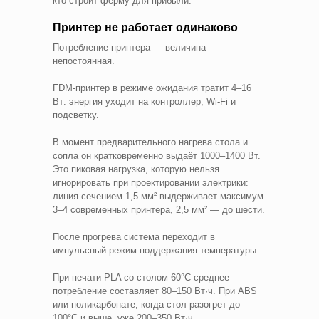
кто строит ферму для прибыли.
Принтер не работает одинаково
Потребление принтера — величина
непостоянная.
FDM-принтер в режиме ожидания тратит 4–16
Вт: энергия уходит на контроллер, Wi-Fi и
подсветку.
В момент предварительного нагрева стола и
сопла он кратковременно выдаёт 1000–1400 Вт.
Это пиковая нагрузка, которую нельзя
игнорировать при проектировании электрики:
линия сечением 1,5 мм² выдерживает максимум
3–4 современных принтера, 2,5 мм² — до шести.
После прогрева система переходит в
импульсный режим поддержания температуры.
При печати PLA со столом 60°C среднее
потребление составляет 80–150 Вт·ч. При ABS
или поликарбонате, когда стол разогрет до
100°C и выше, уже 200–350 Вт·ч.