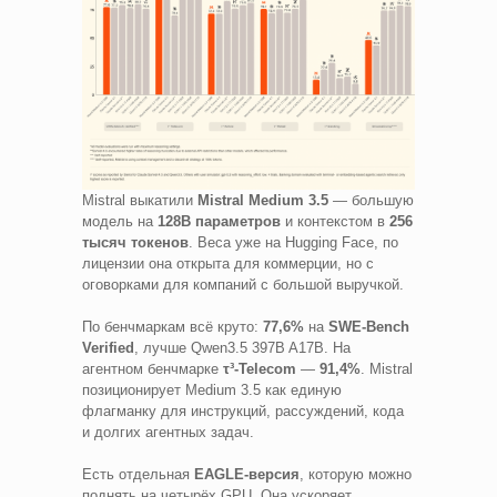
Mistral выкатили
Mistral Medium 3.5
— большую
модель на
128B параметров
и контекстом в
256
тысяч токенов
. Веса уже на Hugging Face, по
лицензии она открыта для коммерции, но с
оговорками для компаний с большой выручкой.
По бенчмаркам всё круто:
77,6%
на
SWE-Bench
Verified
, лучше Qwen3.5 397B A17B. На
агентном бенчмарке
τ³-Telecom
—
91,4%
. Mistral
позиционирует Medium 3.5 как единую
флагманку для инструкций, рассуждений, кода
и долгих агентных задач.
Есть отдельная
EAGLE-версия
, которую можно
поднять на четырёх GPU. Она ускоряет