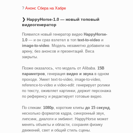
?
Анонс Сбера на Хабре
❯ HappyHorse-1.0 — новый топовый
видеогенератор
Появился новый генератор видео
HappyHorse-
1.0
— и он сраз взлетел в топ
text-to-video
и
image-to-video
. Модель незаметно добавили на
арену, без анонсов и презентаций. Веса
закрыты.
Позже оказалось, что модель от Alibaba.
15B
параметров
, генерация
видео и звука
в одном
проходе. Умеет text-to-video, image-to-video,
reference-to-video и video-edit: генерирует ролики
по тексту, оживляет картинки, держит персонажа
по референсу и редактирует готовые видео.
По спекам:
1080p
, короткие клипы
до 15 секунд
,
несколько форматов кадра, синхронный звук,
липсинк, диалоги и эмбиент. HappyHorse может
менять объекты и области, сохраняя физику
движений, свет и общий стиль сцены.