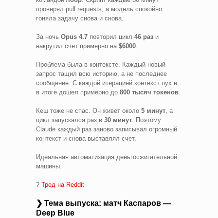
проверял pull requests, а модель спокойно
гоняла задачу снова и снова.
За ночь
Opus 4.7
повторил цикл
46 раз
и
накрутил счет примерно на
$6000
.
Проблема была в контексте. Каждый новый
запрос тащил всю историю, а не последнее
сообщение. С каждой итерацией контекст пух и
в итоге дошел примерно до
800 тысяч токенов
.
Кеш тоже не спас. Он живет около
5 минут
, а
цикл запускался раз в
30 минут
. Поэтому
Claude каждый раз заново записывал огромный
контекст и снова выставлял счет.
Идеальная автоматизация деньгосжигательной
машины.
?
Тред на Reddit
❯ Тема выпуска: матч Каспаров —
Deep Blue