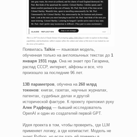
Появилась
Talkie
— языковая модель,
обученная только на англоязычных текстах до
1
января 1931 года
. Она не знает про Гагарина,
распад СССР, интернет, айфоны и все, что
произошло за последние 96 лет.
13B параметров
, обучена на
260 млрд
токенов
: книгах, газетах, научных журналах,
патентах, судебных делах и другой
исторической фактуре. К проекту приложил руку
Алек Рэдфорд
— бывший исследователь
OpenAI и один из создателей первой GPT.
Идея проекта в том, чтобы проверить, где LLM
применяет логику, а где копипастит. Модель не
знает Python, но если дать ей примеры в