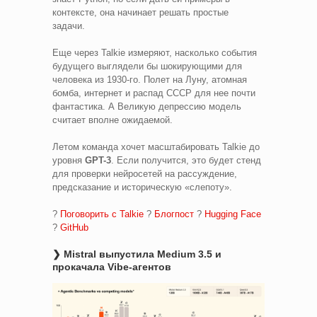
контексте, она начинает решать простые
задачи.
Еще через Talkie измеряют, насколько события
будущего выглядели бы шокирующими для
человека из 1930-го. Полет на Луну, атомная
бомба, интернет и распад СССР для нее почти
фантастика. А Великую депрессию модель
считает вполне ожидаемой.
Летом команда хочет масштабировать Talkie до
уровня
GPT-3
. Если получится, это будет стенд
для проверки нейросетей на рассуждение,
предсказание и историческую «слепоту».
?
Поговорить с Talkie
?
Блогпост
?
Hugging Face
?
GitHub
❯ Mistral выпустила Medium 3.5 и
прокачала Vibe-агентов