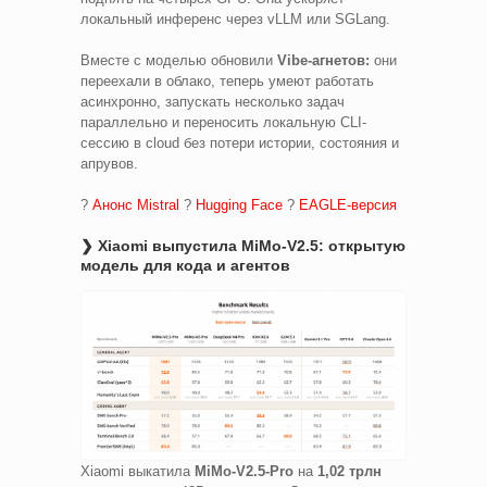
локальный инференс через vLLM или SGLang.
Вместе с моделью обновили
Vibe-агнетов:
они
переехали в облако, теперь умеют работать
асинхронно, запускать несколько задач
параллельно и переносить локальную CLI-
сессию в cloud без потери истории, состояния и
апрувов.
?
Анонс Mistral
?
Hugging Face
?
EAGLE-версия
❯ Xiaomi выпустила MiMo-V2.5: открытую
модель для кода и агентов
Xiaomi выкатила
MiMo-V2.5-Pro
на
1,02 трлн