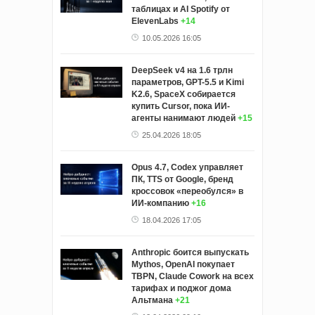
таблицах и AI Spotify от
ElevenLabs
+14
10.05.2026 16:05
DeepSeek v4 на 1.6 трлн
параметров, GPT-5.5 и Kimi
K2.6, SpaceX собирается
купить Cursor, пока ИИ-
агенты нанимают людей
+15
25.04.2026 18:05
Opus 4.7, Codex управляет
ПК, TTS от Google, бренд
кроссовок «переобулся» в
ИИ-компанию
+16
18.04.2026 17:05
Anthropic боится выпускать
Mythos, OpenAI покупает
TBPN, Claude Cowork на всех
тарифах и поджог дома
Альтмана
+21