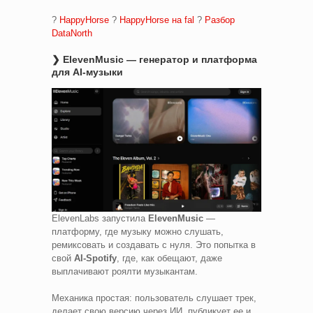
?
HappyHorse
?
HappyHorse на fal
?
Разбор
DataNorth
❯ ElevenMusic — генератор и платформа
для AI-музыки
ElevenLabs запустила
ElevenMusic
—
платформу, где музыку можно слушать,
ремиксовать и создавать с нуля. Это попытка в
свой
AI-Spotify
, где, как обещают, даже
выплачивают роялти музыкантам.
Механика простая: пользователь слушает трек,
делает свою версию через ИИ, публикует ее и