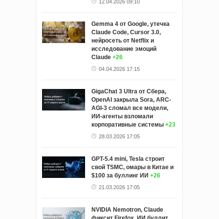
12.04.2026 09:10
Gemma 4 от Google, утечка
Claude Code, Cursor 3.0,
нейросеть от Netflix и
исследование эмоций
Claude
+26
04.04.2026 17:15
GigaChat 3 Ultra от Сбера,
OpenAI закрыла Sora, ARC-
AGI-3 сломал все модели,
ИИ-агенты взломали
корпоративные системы
+23
28.03.2026 17:05
GPT-5.4 mini, Tesla строит
свой TSMC, омары в Китае и
$100 за буллинг ИИ
+26
21.03.2026 17:05
NVIDIA Nemotron, Claude
фиксит Firefox, ИИ буллит