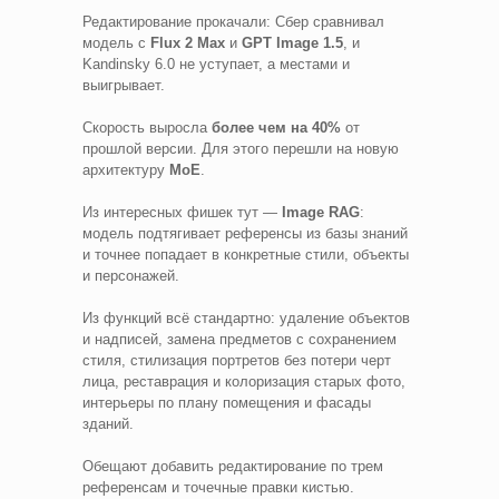
Редактирование прокачали: Сбер сравнивал
модель с
Flux 2 Max
и
GPT Image 1.5
, и
Kandinsky 6.0 не уступает, а местами и
выигрывает.
Скорость выросла
более чем на 40%
от
прошлой версии. Для этого перешли на новую
архитектуру
MoE
.
Из интересных фишек тут —
Image RAG
:
модель подтягивает референсы из базы знаний
и точнее попадает в конкретные стили, объекты
и персонажей.
Из функций всё стандартно: удаление объектов
и надписей, замена предметов с сохранением
стиля, стилизация портретов без потери черт
лица, реставрация и колоризация старых фото,
интерьеры по плану помещения и фасады
зданий.
Обещают добавить редактирование по трем
референсам и точечные правки кистью.