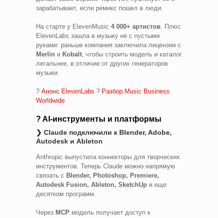
зарабатывает, если ремикс пошел в люди.
На старте у ElevenMusic
4 000+ артистов
. Плюс
ElevenLabs зашла в музыку не с пустыми
руками: раньше компания заключила лицензии с
Merlin
и
Kobalt
, чтобы строить модель и каталог
легальнее, в отличие от других генераторов
музыки.
?
Анонс ElevenLabs
?
Разбор Music Business
Worldwide
? AI-инструменты и платформы
❯ Claude подключили к Blender, Adobe,
Autodesk и Ableton
Anthropic выпустила коннекторы для творческих
инструментов. Теперь Claude можно напрямую
связать с
Blender, Photoshop, Premiere,
Autodesk Fusion, Ableton, SketchUp
и еще
десятком программ.
Через
MCP
модель получает доступ к