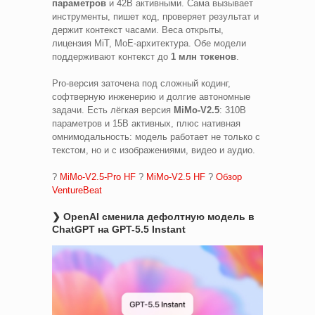
параметров
и 42B активными. Сама вызывает
инструменты, пишет код, проверяет результат и
держит контекст часами. Веса открыты,
лицензия MiT, MoE-архитектура. Обе модели
поддерживают контекст до
1 млн токенов
.
Pro-версия заточена под сложный кодинг,
софтверную инженерию и долгие автономные
задачи. Есть лёгкая версия
MiMo-V2.5
: 310B
параметров и 15B активных, плюс нативная
омнимодальность: модель работает не только с
текстом, но и с изображениями, видео и аудио.
?
MiMo-V2.5-Pro HF
?
MiMo-V2.5 HF
?
Обзор
VentureBeat
❯ OpenAI сменила дефолтную модель в
ChatGPT на GPT-5.5 Instant