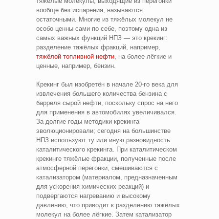
тяжёлые молекулы, выходящие из перегонки
вообще без испарения, называются
остаточными. Многие из тяжёлых молекул не
особо ценны сами по себе, поэтому одна из
самых важных функций НПЗ — это крекинг:
разделение тяжёлых фракций, например,
тяжёлой топливной нефти
, на более лёгкие и
ценные, например, бензин.
Крекинг был изобретён в начале 20-го века для
извлечения большего количества бензина с
барреля сырой нефти, поскольку спрос на него
для применения в автомобилях увеличивался.
За долгие годы методики крекинга
эволюционировали; сегодня на большинстве
НПЗ используют ту или иную разновидность
каталитического крекинга. При каталитическом
крекинге тяжёлые фракции, полученные после
атмосферной перегонки, смешиваются с
катализатором (материалом, предназначенным
для ускорения химических реакций) и
подвергаются нагреванию и высокому
давлению, что приводит к разделению тяжёлых
молекул на более лёгкие. Затем катализатор