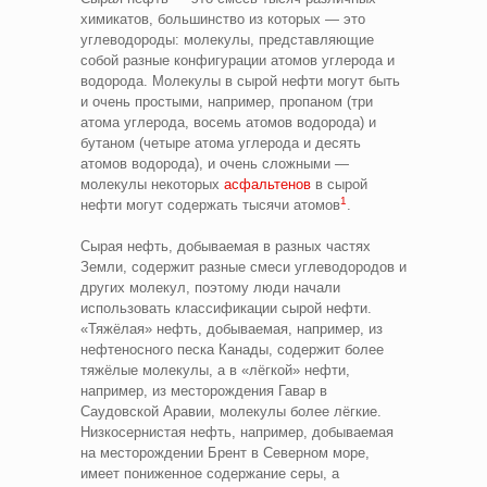
химикатов, большинство из которых — это
углеводороды: молекулы, представляющие
собой разные конфигурации атомов углерода и
водорода. Молекулы в сырой нефти могут быть
и очень простыми, например, пропаном (три
атома углерода, восемь атомов водорода) и
бутаном (четыре атома углерода и десять
атомов водорода), и очень сложными —
молекулы некоторых
асфальтенов
в сырой
1
нефти могут содержать тысячи атомов
.
Сырая нефть, добываемая в разных частях
Земли, содержит разные смеси углеводородов и
других молекул, поэтому люди начали
использовать классификации сырой нефти.
«Тяжёлая» нефть, добываемая, например, из
нефтеносного песка Канады, содержит более
тяжёлые молекулы, а в «лёгкой» нефти,
например, из месторождения Гавар в
Саудовской Аравии, молекулы более лёгкие.
Низкосернистая нефть, например, добываемая
на месторождении Брент в Северном море,
имеет пониженное содержание серы, а