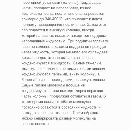
перегонной установки (колонны). Когда сырая
нефть попадает на переработку, из неё
извлекается соль, после чего она нагревается
примерно до 340-400°C, что приводит к почти
полному превращению нефти в пар. Затем этот
пар подаётся в высокую колонну, внутри
которой на разных высотах находятся поддоны,
наполненные жидкостью. При поднятии горячего
пара по колонне в каждом поддоне он проходит
через жидкость, которая немного его охлаждает.
Когда пар достаточно остынет, он снова
конденсируется в жидкость. Самые тяжёлые
молекулы с самыми высокими точками кипения
конденсируются первыми, внизу колонны, а
более лёгкие — последними, наверху колонны.
Самые лёгкие молекулы вообще не
конденсируются: они выходят через верхнюю
часть колонны, продолжая оставаться газом. В
то же время самые тяжёлые молекулы
постоянно остаются в состоянии жидкости и
выходят через низ колонны. Таким образом
можно сепарировать разные молекулы на
разных высотах.