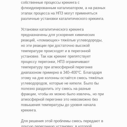
собственные процессы крекинга с
флюидизированным катализатором, а на разных
этапах процесса на НПЗ могут применяться
различные установки каталитического крекинга.
Установки каталитического крекинга
предназначены для ускорения химических
реакций, «ломающих» тяжёлые углеводороды,
но эти реакции при достаточно высокой
температуре происходят и в перегонной
установке. Так как крекинг препятствует
процессу перегонки, НПЗ ограничивают
температуру при атмосферной перегонке
диапазоном примерно в 340–400°C. Благодаря
этому на дне колонны остаётся смесь тяжёлых
углеводородов, которые не кипели. Было бы
полезно разделить эту смесь на разные
фракции, чтобы их можно было извлечь, но при
атмосферной перегонке это невозможно без
повышения температуры до уровня начала
крекинга.
Для решения этой проблемы смесь передают в
другую перегонную установку, в которой