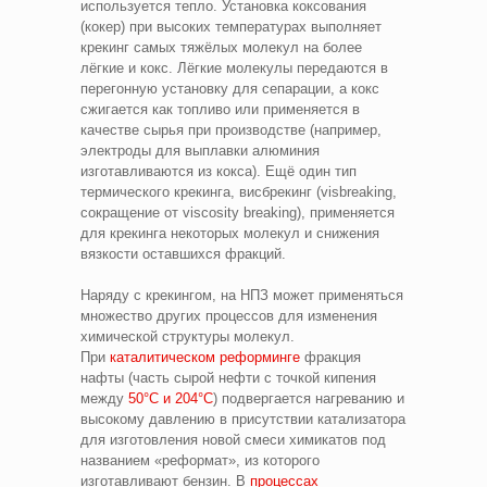
используется тепло. Установка коксования
(кокер) при высоких температурах выполняет
крекинг самых тяжёлых молекул на более
лёгкие и кокс. Лёгкие молекулы передаются в
перегонную установку для сепарации, а кокс
сжигается как топливо или применяется в
качестве сырья при производстве (например,
электроды для выплавки алюминия
изготавливаются из кокса). Ещё один тип
термического крекинга, висбрекинг (visbreaking,
сокращение от viscosity breaking), применяется
для крекинга некоторых молекул и снижения
вязкости оставшихся фракций.
Наряду с крекингом, на НПЗ может применяться
множество других процессов для изменения
химической структуры молекул.
При
каталитическом реформинге
фракция
нафты (часть сырой нефти с точкой кипения
между
50°C и 204°C
) подвергается нагреванию и
высокому давлению в присутствии катализатора
для изготовления новой смеси химикатов под
названием «реформат», из которого
изготавливают бензин. В
процессах