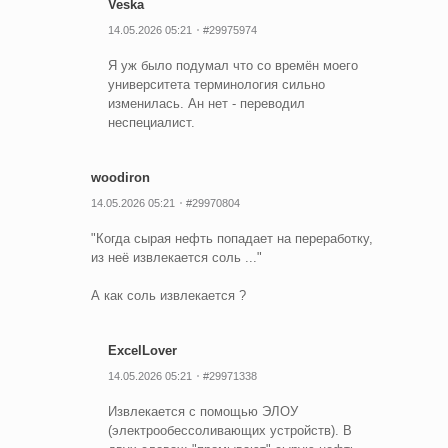
Veska
14.05.2026 05:21
#29975974
Я уж было подумал что со времён моего
университета терминология сильно
изменилась. Ан нет - переводил
неспециалист.
woodiron
14.05.2026 05:21
#29970804
"Когда сырая нефть попадает на переработку,
из неё извлекается соль ..."
А как соль извлекается ?
ExcelLover
14.05.2026 05:21
#29971338
Извлекается с помощью ЭЛОУ
(электрообессоливающих устройств). В