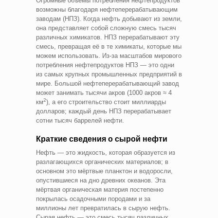
Огромные объёмы потребления нефтепродуктов
возможны благодаря нефтеперерабатывающим
заводам (НПЗ). Когда нефть добывают из земли,
она представляет собой сложную смесь тысяч
различных химикатов. НПЗ перерабатывают эту
смесь, превращая её в те химикаты, которые мы
можем использовать. Из-за масштабов мирового
потребления нефтепродуктов НПЗ — это одни
из самых крупных промышленных предприятий в
мире. Большой нефтеперерабатывающий завод
может занимать тысячи акров (1000 акров ≈ 4
2
км
), а его строительство стоит миллиарды
долларов; каждый день НПЗ перерабатывает
сотни тысяч баррелей нефти.
Краткие сведения о сырой нефти
Нефть — это жидкость, которая образуется из
разлагающихся органических материалов; в
основном это мёртвые планктон и водоросли,
опустившиеся на дно древних океанов. Эта
мёртвая органическая материя постепенно
покрылась осадочными породами и за
миллионы лет превратилась в сырую нефть.
Сырая нефть — это смесь тысяч различных