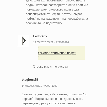
двух словах: "промывают" сырую нефть
водой, которая растворяет в себе соли и с
помощью электрического поля вода
сепарируется от нефти. Кстати "сырая
нефть" не направляется на переработку, а
вообще-то на подготовку.
Fedorkov
14.05.2026 05:21
#29970994
тяжёлой топливной нефти
Это же мазут по-русски.
theghost69
14.05.2026 05:21
#29971192
Статья годная, но, я бы сказал, слишком "по
верхам". Картинки, конечно, должны быть
переведены, раз уж статья является