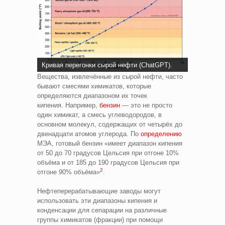
Кривая перегонки сырой нефти (ChatGPT).
Вещества, извлечённые из сырой нефти, часто
бывают смесями химикатов, которые
определяются диапазоном их точек
кипения. Например,
бензин
— это не просто
один химикат, а смесь углеводородов, в
основном молекул, содержащих от четырёх до
двенадцати атомов углерода. По
определению
МЭА, готовый бензин «имеет диапазон кипения
от 50 до 70 градусов Цельсия при отгоне 10%
объёма и от 185 до 190 градусов Цельсия при
2
отгоне 90% объёма»
.
Нефтеперерабатывающие заводы могут
использовать эти диапазоны кипения и
конденсации для сепарации на различные
группы химикатов (фракции) при помощи