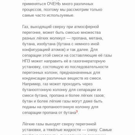
применяться ОЧЕНЬ много различных
процессов, поэтому мы рассмотрим только
самые часто используемые.
Газ, выходящий сверху при атмосферной
перегонке, может быть смесью множества
разных лёгких молекул — пропана, метана,
бутана, изобутана (бутана с немного иной
конфигурацией атомов) и так далее. Для
сепарации этой смеси на составляющие её газы
НПЗ может направить её в газогенераторную
установку, состоящую из последовательности
перегонных колонн, предназначенных для
конденсации различных веществ из смеси.
Например, газ может проходить через
бутаноотгонную колонну для сепарации из
смеси бутана, пропана и более лёгких газов;
бутан и более лёгкие газы могут даже быть
поданы на пропаноотгонную колонну для
3
сепарации пропана от бутана
.
Лёгкие газы выходят сверху перегонной
установки, а тяжёлые жидкости — снизу. Самые