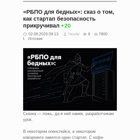
«РБПО для бедных»: сказ о том,
как стартап безопасность
прикручивал
+20
02.06.2026 09:13
6
7800
TitovAV
Источник
Сказка — ложь, да в ней намек, разработчикам
урок.
В некотором опенспейсе, в некотором
коворкинге завелся один стартап. С кофе-