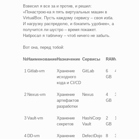
Взвесил я все за и против, и решил:
«Понастрою-ка я пять виртуальных машин в
VirtualBox. Пусть каждому сервису – своя изба.
И нагрузку распределю, и бэкапить удобнее», а
получится ли шустро – время покажет.
Набросал я табличку – чтоб ничего не забыть.
Вот она, перед тобой:
№
Наименование
Назначение
Сервисы
RAM
vCPU
SDD
1
Gitlab-vm
Хранение
GitLab
6
4
30
исходного
GB
GB
кода и CI/CD
2
Nexus-vm
Хранение
Nexus
4
3
15
артефактов
GB
GB
разработки
3
Vault-vm
Хранение
HashiCorp
2
1
20
секретов
Vault
GB
GB
4
DD-vm
Хранение
DefectDojo
8
3
35