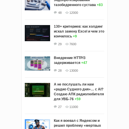
тазобедренного сустава
+83
48
12000
130+ критериев: как холдинг
искал замену Excel и чем это
кончилось
+9
29
7600
Внедрение HTTP/3
задерживается
+47
28
13000
А не послушать ли нам
«радио Судного дня»… с AI?
Создаю АПК радиолюбителя
для УВБ-76
+59
27
11000
Как я воевал с Яндексом и
решил проблему «мертвых