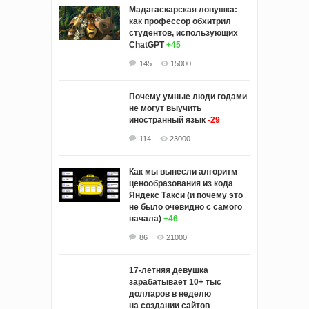
Мадагаскарская ловушка:
как профессор обхитрил
студентов, использующих
ChatGPT
+45
145
15000
Почему умные люди годами
не могут выучить
иностранный язык
-29
114
23000
Как мы вынесли алгоритм
ценообразования из кода
Яндекс Такси (и почему это
не было очевидно с самого
начала)
+46
86
21000
17-летняя девушка
зарабатывает 10+ тыс
долларов в неделю
на создании сайтов