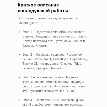
Краткое описание
последующей работы
Вот что мы сделаем в следующих частях
нашего цикла:
Этап 1 – Подготовка VirtualBox и хостовой
машины. Создадим пять виртуалок с Ubuntu
Server, настроим сеть, установим Docker и
базовые утилиты.
Этап 2 – Установка сервисов. Развернем
GitLab, Nexus, Vault, DefectDojo, Dependency-
Track и CLI-инструменты (Checkov, Trivy,
Gitleaks, Opengrep, Nuclei).
Этап 3 – Базовая настройка. Зайдем в
каждый сервис, сменим пароли, создадим
репозитории, группы, API-ключи, настроим
JWT-аутентификацию Vault с GitLab.
Этап 4 – Пайплайн CI/CD. Напишем .gitlab-
ci.yml с шаблонами, подключим раннеры,