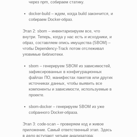
через npm, собираем статику.
docker-build – ждем, когда build закончится, и
собираем Docker-образ.
Этап 2: sbom – инвентаризируем все, что
внутри. Теперь, когда у нас есть и исходники, и
образ, составляем опись имущества (SBOM) –
чтобы Dependency-Track потом отслеживал
уязвимые библиотеки.
sbom – генерируем SBOM из зависимостей,
зафиксированных в конфигурационных
файлах ПО, манифестах пакетов или других
источниках данных, чтобы выявить все
компоненты и зависимости, используемые в
проекте.
sbom-docker – генерируем SBOM из уже
собранного Docker-образа.
Этап 3: code-scan – проверяем код и живое
приложение. Самый ответственный этап. Здесь
в дело вступают четыре анализатора: