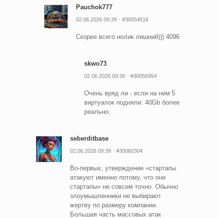
Pauchok777
02.06.2026 09:39
#30054516
Скорее всего нолик лишний))) 4096
skwo73
02.06.2026 09:39
#30056954
Очень вряд ли - если на нем 5
виртуалок подняли. 40Gb более
реально.
seberditbase
02.06.2026 09:39
#30060304
Во-первых, утверждение «стартапы
атакуют именно потому, что они
стартапы» не совсем точно. Обычно
злоумышленники не выбирают
жертву по размеру компании.
Большая часть массовых атак