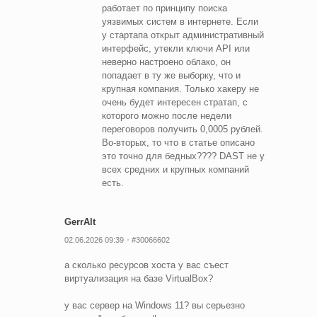
работает по принципу поиска
уязвимых систем в интернете. Если
у стартапа открыт административный
интерфейс, утекли ключи API или
неверно настроено облако, он
попадает в ту же выборку, что и
крупная компания. Только хакеру не
очень будет интересен стратап, с
которого можно после недели
переговоров получить 0,0005 рублей.
Во-вторых, то что в статье описано
это точно для бедных???? DAST не у
всех средних и крупных компаний
есть.
GerrAlt
02.06.2026 09:39
#30066602
а сколько ресурсов хоста у вас съест
виртуализация на базе VirtualBox?
у вас сервер на Windows 11? вы серьезно