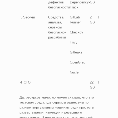
дефектов
Dependency-
GB
GB
безопасности
Track
5
Sec-vm
Средства
GitLab
2
1
25
анализа,
Runner
GB
GB
сервисы
безопасной
Checkov
разработки
Trivy
Gitleaks
OpenGrep
Nuclei
ИТОГО:
22
12
125
GB
GB
Да, ресурсов мало, но можно сказать, что это
тестовая среда, где сервисы разнесены по
разным виртуальным машинам ради простоты
развертывания, изоляции и резервного
копирования. В целом для стартапа, который