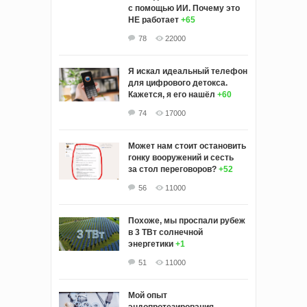
с помощью ИИ. Почему это
НЕ работает
+65
78
22000
Я искал идеальный телефон
для цифрового детокса.
Кажется, я его нашёл
+60
74
17000
Может нам стоит остановить
гонку вооружений и сесть
за стол переговоров?
+52
56
11000
Похоже, мы проспали рубеж
в 3 ТВт солнечной
энергетики
+1
51
11000
Мой опыт
эндопротезирования