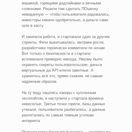
машиной, горящими дедлайнами и вечными
созвонами. Решили там сделать ПОшечку
невиданную — чтобы пользователи радовались,
инвесторы кивали одобрительно, а деньги сами
шли в кассу.
И закипела работа, и стартовали один за другим
спринты. Фичи выкатывались, метрики росли,
разработчики героически коммитили по ночам.
Вот только о безопасности в стартапе
вспоминали примерно никогда. Некому было
охранять секреты пользовательские, деньги
виртуальные да API-ключи заветные. А
хранилось всё это, прямо скажем, не самым
надежным образом.
На ту беду нашлись хакеры с купленным
эксплойтом, и наступили у стартапа времена
невеселые. Третьи точки горели, базы данных
утекали, пользователи разбегались, а данные
разлетались по самым темным уголкам
интернета.
Позвали тогда богатыря бывалого — эксперта по