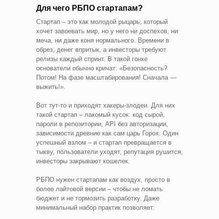
Для чего РБПО стартапам?
Стартап – это как молодой рыцарь, который
хочет завоевать мир, но у него ни доспехов, ни
меча, ни даже коня нормального. Времени в
обрез, денег впритык, а инвесторы требуют
релизы каждый спринт. В такой гонке
основатели обычно кричат: «Безопасность?
Потом! На фазе масштабирования! Сначала —
выжить!».
Вот тут-то и приходят хакеры-злодеи. Для них
такой стартап – лакомый кусок: код сырой,
пароли в репозитории, API без авторизации,
зависимости древние как сам царь Горох. Один
успешный взлом – и стартап превращается в
тыкву, пользователи уходят, репутация рушится,
инвесторы закрывают кошелек.
РБПО нужен стартапам как воздух, просто в
более лайтовой версии – чтобы не ломать
бюджет и не тормозить разработку. Даже
минимальный набор практик позволяет: