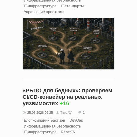
Информационная безопасность
IT-инфраструктура
IT-стандарты
Управление проектами
«РБПО для бедных»: проверяем
CI/CD-конвейер на реальных
уязвимостях
+16
25.06.2026 09:25
TitovAV
1
Блог компании Бастион
DevOps
Информационная безопасность
IT-инфраструктура
ReactJS