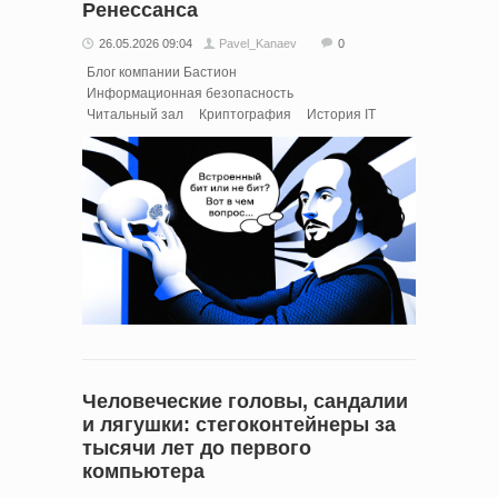
Ренессанса
26.05.2026 09:04
Pavel_Kanaev
0
Блог компании Бастион
Информационная безопасность
Читальный зал
Криптография
История IT
Человеческие головы, сандалии
и лягушки: стегоконтейнеры за
тысячи лет до первого
компьютера