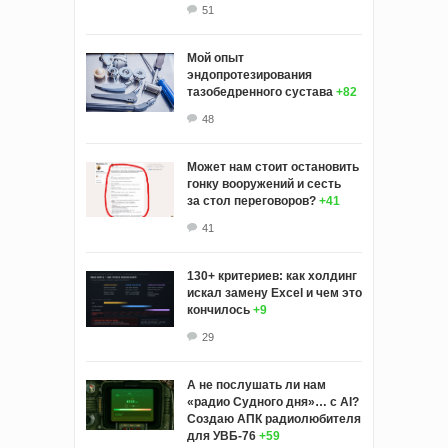
51
Мой опыт
эндопротезирования
тазобедренного сустава
+82
48
Может нам стоит остановить
гонку вооружений и сесть
за стол переговоров?
+41
41
130+ критериев: как холдинг
искал замену Excel и чем это
кончилось
+9
29
А не послушать ли нам
«радио Судного дня»… с AI?
Создаю АПК радиолюбителя
для УВБ-76
+59