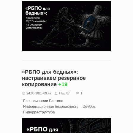
«РБПО для бедных»:
настраиваем резервное
копирование
+19
24.06.2026 09:47
TitovAV
1
Блог компании Бастион
Информационная безопасность
DevOps
IT-инфраструктура