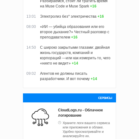
Разбираемся, стоит ли тратить время
на Muse Code и Muse Spark
+16
13:01
Электролиз без* электричества
+16
08:00
«ИИ — убийца образования или его
второе дыхание?» Честный разговор с
преподавателем
+16
14:50
С широко закрытыми глазами: двойная
жизнь государств, компаний и
корпораций —или как измерить то, чего
«никто не видит»
+14
09:02
Агентов не должны писать
разработчики. И вот почему
+14
СЕРВИСЫ
CloudLogs.ru - Облачное
логирование
Храните логи вашего сервиса
или приложения в облаке.
Удобно просматривайте и
анализируйте их.