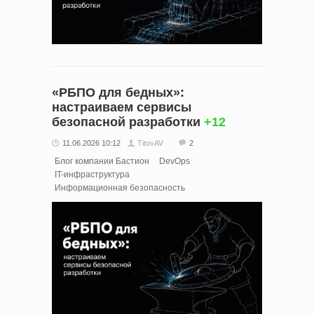
«РБПО для бедных»:
настраиваем сервисы
безопасной разработки
+12
11.06.2026 10:12
TitovAV
2
Блог компании Бастион
DevOps
IT-инфраструктура
Информационная безопасность