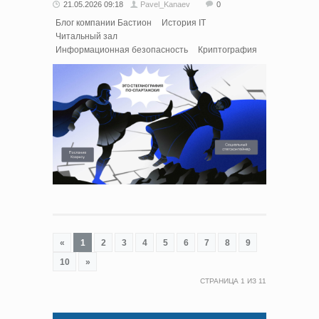
21.05.2026 09:18
Pavel_Kanaev
0
Блог компании Бастион
История IT
Читальный зал
Информационная безопасность
Криптография
«
1
2
3
4
5
6
7
8
9
10
»
СТРАНИЦА
1
ИЗ
11