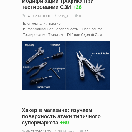
модификации трафика при
тестировании СЗИ
+26
14.07.2026 09:11
Selin_A
0
Блог компании Бастион
Информационная безопасность
Open source
Тестирование IT-систем
DIY или Сделай Сам
Хакер в магазине: изучаем
поверхность атаки типичного
супермаркета
+69
09.07.2026 11:28
GlinkinIvan
43