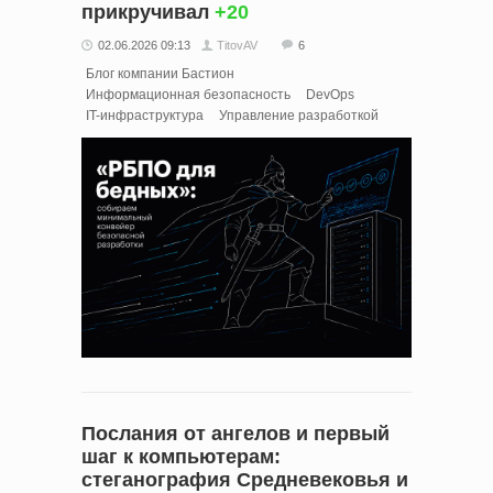
прикручивал
+20
02.06.2026 09:13
TitovAV
6
Блог компании Бастион
Информационная безопасность
DevOps
IT-инфраструктура
Управление разработкой
Послания от ангелов и первый
шаг к компьютерам:
стеганография Средневековья и