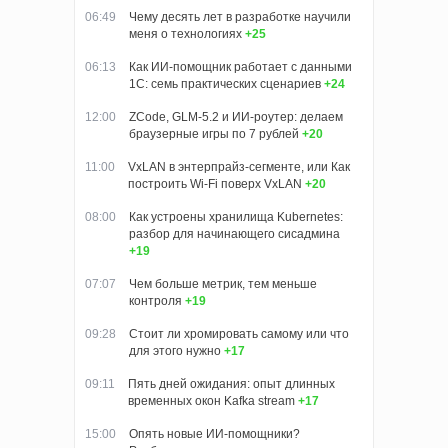
06:49
Чему десять лет в разработке научили
меня о технологиях
+25
06:13
Как ИИ-помощник работает с данными
1С: семь практических сценариев
+24
12:00
ZCode, GLM-5.2 и ИИ-роутер: делаем
браузерные игры по 7 рублей
+20
11:00
VxLAN в энтерпрайз-сегменте, или Как
построить Wi-Fi поверх VxLAN
+20
08:00
Как устроены хранилища Kubernetes:
разбор для начинающего сисадмина
+19
07:07
Чем больше метрик, тем меньше
контроля
+19
09:28
Стоит ли хромировать самому или что
для этого нужно
+17
09:11
Пять дней ожидания: опыт длинных
временных окон Kafka stream
+17
15:00
Опять новые ИИ-помощники?