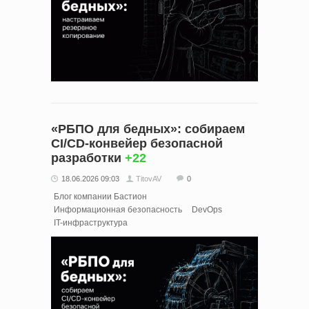
«РБПО для бедных»: собираем
CI/CD-конвейер безопасной
разработки
+22
18.06.2026 09:03
TitovAV
0
Блог компании Бастион
Информационная безопасность
DevOps
IT-инфраструктура