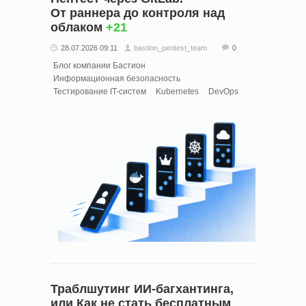
От раннера до контроля над
облаком
+21
28.07.2026 09:11
bastion_pentest_team
0
Блог компании Бастион
Информационная безопасность
Тестирование IT-систем
Kubernetes
DevOps
Траблшутинг ИИ-багхантинга,
или Как не стать бесплатным