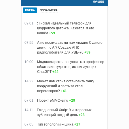
ЛУЧШЕЕ
ВЧЕРА
ПОЗАВЧЕРА
09:01
Я искал идеальный телефон для
цифрового детокса. Кажется, я его
нашёл
+59
07:55
А не послушать ли нам «радио Судного
дня»… с AI? Создаю АПК
радиолюбителя для УВБ-76
+59
10:00
Мадагаскарская ловушка: как профессор
обхитрил студентов, использующих
ChatGPT
+44
14:22
Может нам стоит остановить гонку
вооружений и сесть за стол
переговоров?
+41
07:01
Проект eMMC-emu
+29
14:11
Ежедневный Хабр: 9 интересных
публикаций каждый день
+28
07:05
Тип топологии – шина
+27