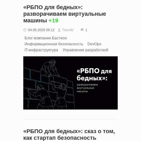
«РБПО для бедных»:
разворачиваем виртуальные
машины
+19
04.06.2026 09:12
TitovAV
1
Блог компании Бастион
Информационная безопасность
DevOps
IT-инфраструктура
Управление разработкой
«РБПО для бедных»: сказ о том,
как стартап безопасность