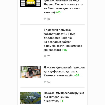
ценообразования из кода
Яндекс Такси (и почему это
не было очевидно с самого
начала)
+45
86
17-летняя девушка
зарабатывает 10+ тыс
долларов в неделю
на создании сайтов
с помощью ИИ. Почему это
НЕ работает
+65
78
Я искал идеальный телефон
для цифрового детокса.
Кажется, я его нашёл
+59
69
Похоже, мы проспали рубеж
в 3 ТВт солнечной
энергетики
+1