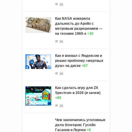
26
Как NASA измеряла
дальность до Apollo с
метровым разрешением —
на технике 1960-х
+30
26
Как я воевал с Яндексом и
решил проблему «мертвых
душ» на диске
+67
26
Как сделать игру для ZX
Spectrum в 2026 (и зачем)
+85
26
Чем закончились уголовные
дела блогеров: Гусейн
Гасанов и Лерчек
+9