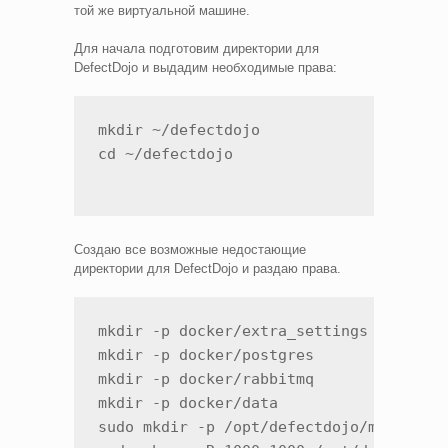
той же виртуальной машине.
Для начала подготовим директории для
DefectDojo и выдадим необходимые права:
mkdir ~/defectdojo

cd ~/defectdojo
Создаю все возможные недостающие
директории для DefectDojo и раздаю права.
mkdir -p docker/extra_settings

mkdir -p docker/postgres

mkdir -p docker/rabbitmq

mkdir -p docker/data

sudo mkdir -p /opt/defectdojo/media
