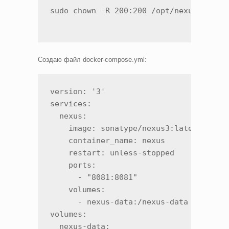
sudo chown -R 200:200 /opt/nexus-data
Создаю файл docker-compose.yml:
version: '3'

services:

  nexus:

    image: sonatype/nexus3:latest

    container_name: nexus

    restart: unless-stopped

    ports:

      - "8081:8081"

    volumes:

      - nexus-data:/nexus-data

volumes:

  nexus-data:
