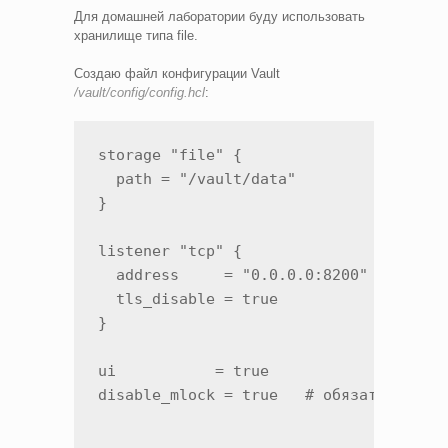
Для домашней лаборатории буду использовать
хранилище типа file.
Создаю файл конфигурации Vault
/vault/config/config.hcl
:
storage "file" {

  path = "/vault/data"

}

listener "tcp" {

  address     = "0.0.0.0:8200"

  tls_disable = true

}

ui           = true

disable_mlock = true   # обязательно д