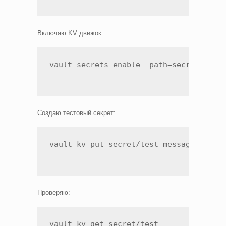
Включаю KV движок:
vault secrets enable -path=secret kv-v
Создаю тестовый секрет:
vault kv put secret/test message="Hell
Проверяю:
vault kv get secret/test