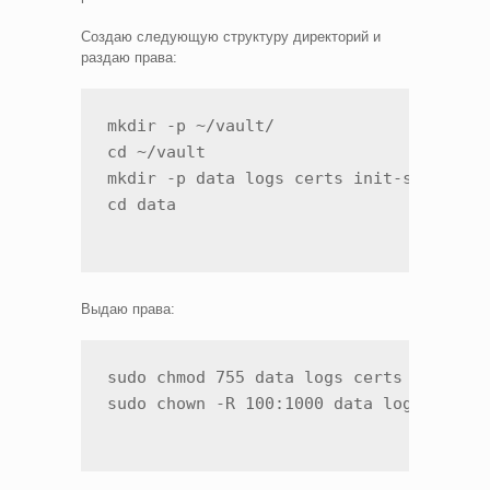
Создаю следующую структуру директорий и
раздаю права:
mkdir -p ~/vault/

cd ~/vault

mkdir -p data logs certs init-scripts

cd data
Выдаю права:
sudo chmod 755 data logs certs init-scr
sudo chown -R 100:1000 data logs