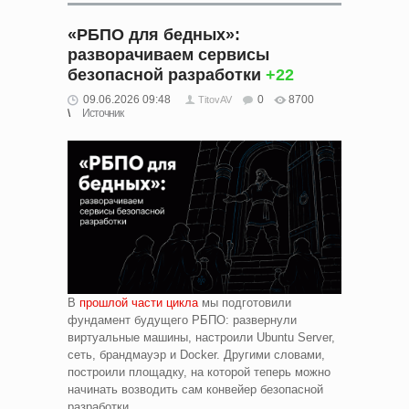
«РБПО для бедных»:
разворачиваем сервисы
безопасной разработки
+22
09.06.2026 09:48
0
8700
TitovAV
Источник
В
прошлой части цикла
мы подготовили
фундамент будущего РБПО: развернули
виртуальные машины, настроили Ubuntu Server,
сеть, брандмауэр и Docker. Другими словами,
построили площадку, на которой теперь можно
начинать возводить сам конвейер безопасной
разработки.