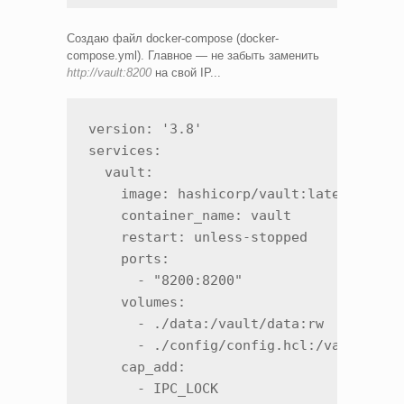
Создаю файл docker-compose (docker-
compose.yml). Главное — не забыть заменить
http://vault:8200
на свой IP...
version: '3.8'

services:

  vault:

    image: hashicorp/vault:latest

    container_name: vault

    restart: unless-stopped

    ports:

      - "8200:8200"

    volumes:

      - ./data:/vault/data:rw

      - ./config/config.hcl:/vault/conf
    cap_add:

      - IPC_LOCK
