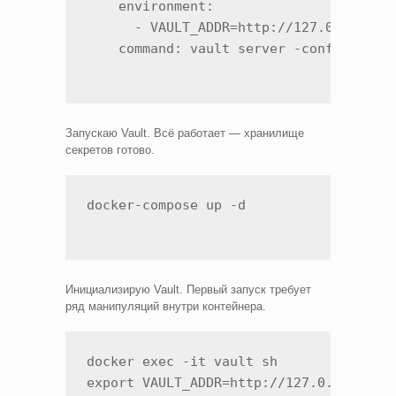
    environment:

      - VAULT_ADDR=http://127.0.0.1:820
    command: vault server -config=/vau
Запускаю Vault. Всё работает — хранилище
секретов готово.
docker-compose up -d
Инициализирую Vault. Первый запуск требует
ряд манипуляций внутри контейнера.
docker exec -it vault sh

export VAULT_ADDR=http://127.0.0.1:820