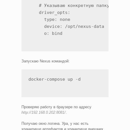
    # Указываю конкретную папку:

    driver_opts:

      type: none

      device: /opt/nexus-data

      o: bind
Запускаю Nexus командой:
docker-compose up -d
Проверяю работу в браузере по адресу
http://192.168.0.202:8081/
.
Получаю окно логина. Ура, у нас есть
хранилище артефактов и хранилище внешних