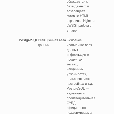
обращается к
базе данных и
возвращает
готовые HTML-
страницы. Nginx и
uWSGI работают
в паре.
PostgreSQL
Реляционная база
Основное
данных
хранилище всех
данных:
информация о
продуктах,
тестах,
найденных
уязвимостях,
пользователях,
настройках и т.д.
PostgreSQL —
надежная и
производительная
СУБД,
официально
поддерживаемая