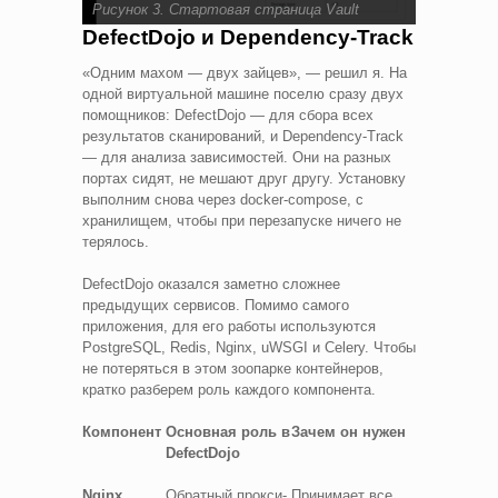
Рисунок 3. Стартовая страница Vault
DefectDojo и Dependency-Track
«Одним махом — двух зайцев», — решил я. На
одной виртуальной машине поселю сразу двух
помощников: DefectDojo — для сбора всех
результатов сканирований, и Dependency-Track
— для анализа зависимостей. Они на разных
портах сидят, не мешают друг другу. Установку
выполним снова через docker-compose, с
хранилищем, чтобы при перезапуске ничего не
терялось.
DefectDojo оказался заметно сложнее
предыдущих сервисов. Помимо самого
приложения, для его работы используются
PostgreSQL, Redis, Nginx, uWSGI и Celery. Чтобы
не потеряться в этом зоопарке контейнеров,
кратко разберем роль каждого компонента.
Компонент
Основная роль в
Зачем он нужен
DefectDojo
Nginx
Обратный прокси-
Принимает все