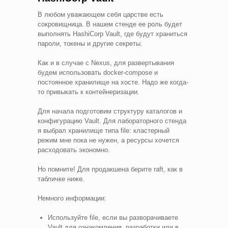
В любом уважающем себя царстве есть
сокровищница. В нашем стенде ее роль будет
выполнять HashiCorp Vault, где будут храниться
пароли, токены и другие секреты.
Как и в случае с Nexus, для развертывания
будем использовать docker-compose и
постоянное хранилище на хосте. Надо же когда-
то привыкать к контейнеризации.
Для начала подготовим структуру каталогов и
конфигурацию Vault. Для лабораторного стенда
я выбрал хранилище типа file: кластерный
режим мне пока не нужен, а ресурсы хочется
расходовать экономно.
Но помните! Для продакшена берите raft, как в
табличке ниже.
Немного информации:
Используйте
file, если вы разворачиваете
Vault для ознакомления, разработки или в