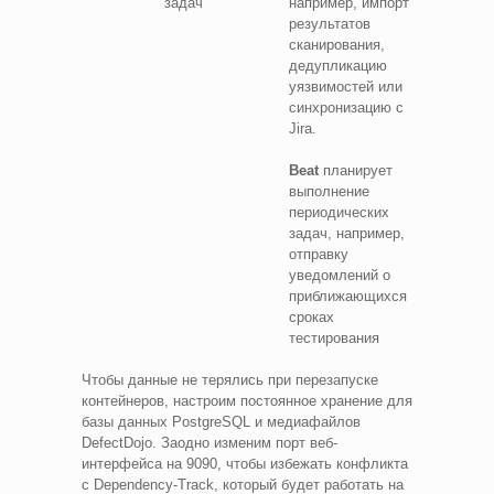
задач
например, импорт
результатов
сканирования,
дедупликацию
уязвимостей или
синхронизацию с
Jira.
Beat
планирует
выполнение
периодических
задач, например,
отправку
уведомлений о
приближающихся
сроках
тестирования
Чтобы данные не терялись при перезапуске
контейнеров, настроим постоянное хранение для
базы данных PostgreSQL и медиафайлов
DefectDojo. Заодно изменим порт веб-
интерфейса на 9090, чтобы избежать конфликта
с Dependency-Track, который будет работать на