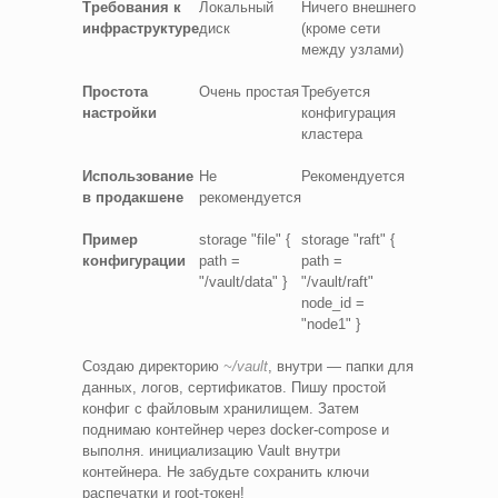
Требования к
Локальный
Ничего внешнего
инфраструктуре
диск
(кроме сети
между узлами)
Простота
Очень простая
Требуется
настройки
конфигурация
кластера
Использование
Не
Рекомендуется
в продакшене
рекомендуется
Пример
storage "file" {
storage "raft" {
конфигурации
path =
path =
"/vault/data" }
"/vault/raft"
node_id =
"node1" }
Создаю директорию
~/vault
, внутри — папки для
данных, логов, сертификатов. Пишу простой
конфиг с файловым хранилищем. Затем
поднимаю контейнер через docker-compose и
выполня. инициализацию Vault внутри
контейнера. Не забудьте сохранить ключи
распечатки и root-токен!