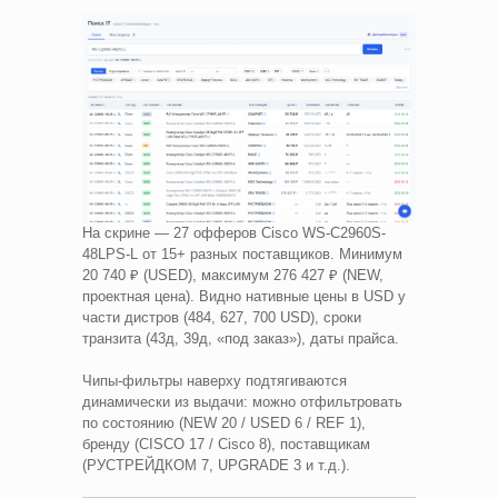
На скрине — 27 офферов Cisco WS-C2960S-
48LPS-L от 15+ разных поставщиков. Минимум
20 740 ₽ (USED), максимум 276 427 ₽ (NEW,
проектная цена). Видно нативные цены в USD у
части дистров (484, 627, 700 USD), сроки
транзита (43д, 39д, «под заказ»), даты прайса.
Чипы-фильтры наверху подтягиваются
динамически из выдачи: можно отфильтровать
по состоянию (NEW 20 / USED 6 / REF 1),
бренду (CISCO 17 / Cisco 8), поставщикам
(РУСТРЕЙДКОМ 7, UPGRADE 3 и т.д.).