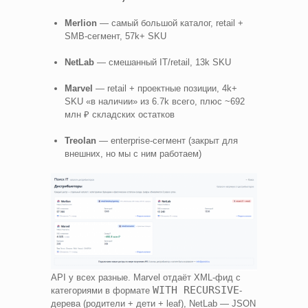
Merlion
— самый большой каталог, retail +
SMB-сегмент, 57k+ SKU
NetLab
— смешанный IT/retail, 13k SKU
Marvel
— retail + проектные позиции, 4k+
SKU «в наличии» из 6.7k всего, плюс ~692
млн ₽ складских остатков
Treolan
— enterprise-сегмент (закрыт для
внешних, но мы с ним работаем)
API у всех разные. Marvel отдаёт XML-фид с
WITH RECURSIVE
категориями в формате
-
дерева (родители + дети + leaf), NetLab — JSON