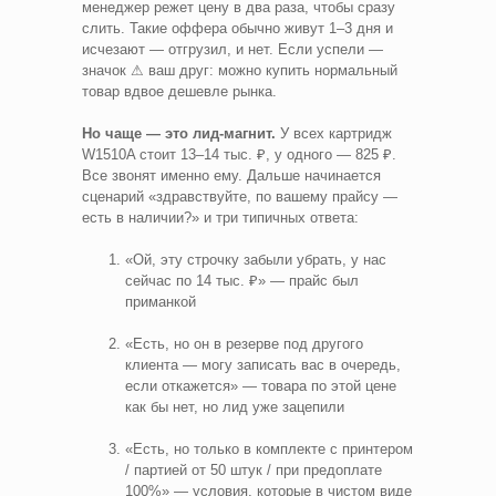
менеджер режет цену в два раза, чтобы сразу
слить. Такие оффера обычно живут 1–3 дня и
исчезают — отгрузил, и нет. Если успели —
значок ⚠ ваш друг: можно купить нормальный
товар вдвое дешевле рынка.
Но чаще — это лид-магнит.
У всех картридж
W1510A стоит 13–14 тыс. ₽, у одного — 825 ₽.
Все звонят именно ему. Дальше начинается
сценарий «здравствуйте, по вашему прайсу —
есть в наличии?» и три типичных ответа:
«Ой, эту строчку забыли убрать, у нас
сейчас по 14 тыс. ₽» — прайс был
приманкой
«Есть, но он в резерве под другого
клиента — могу записать вас в очередь,
если откажется» — товара по этой цене
как бы нет, но лид уже зацепили
«Есть, но только в комплекте с принтером
/ партией от 50 штук / при предоплате
100%» — условия, которые в чистом виде