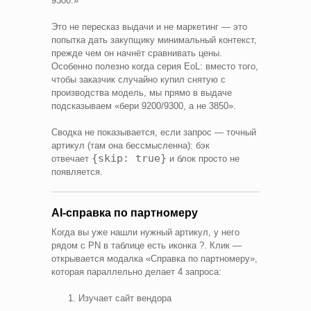
9300.»
Это не пересказ выдачи и не маркетинг — это
попытка дать закупщику минимальный контекст,
прежде чем он начнёт сравнивать цены.
Особенно полезно когда серия EoL: вместо того,
чтобы заказчик случайно купил снятую с
производства модель, мы прямо в выдаче
подсказываем «бери 9200/9300, а не 3850».
Сводка не показывается, если запрос — точный
артикул (там она бессмысленна): бэк
{skip: true}
отвечает
и блок просто не
появляется.
AI-справка по партномеру
Когда вы уже нашли нужный артикул, у него
рядом с PN в таблице есть иконка ?. Клик —
открывается модалка «Справка по партномеру»,
которая параллельно делает 4 запроса:
Изучает сайт вендора