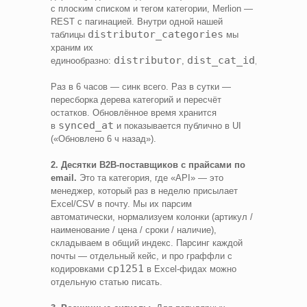
с плоским списком и тегом категории, Merlion —
REST с пагинацией. Внутри одной нашей
distributor_categories
таблицы
мы
храним их
distributor
dist_cat_id
parent_
единообразно:
,
,
Раз в 6 часов — синк всего. Раз в сутки —
пересборка дерева категорий и пересчёт
остатков. Обновлённое время хранится
synced_at
в
и показывается публично в UI
(«Обновлено 6 ч назад»).
2. Десятки B2B-поставщиков с прайсами по
email.
Это та категория, где «API» — это
менеджер, который раз в неделю присылает
Excel/CSV в почту. Мы их парсим
автоматически, нормализуем колонки (артикул /
наименование / цена / сроки / наличие),
складываем в общий индекс. Парсинг каждой
почты — отдельный кейс, и про граффли с
cp1251
кодировками
в Excel-фидах можно
отдельную статью писать.