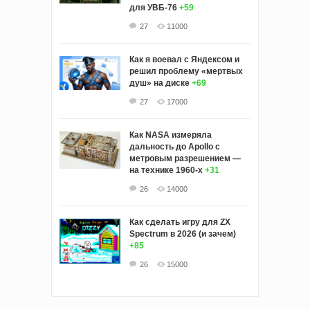
для УВБ-76
+59
27
11000
Как я воевал с Яндексом и
решил проблему «мертвых
душ» на диске
+69
27
17000
Как NASA измеряла
дальность до Apollo с
метровым разрешением —
на технике 1960-х
+31
26
14000
Как сделать игру для ZX
Spectrum в 2026 (и зачем)
+85
26
15000