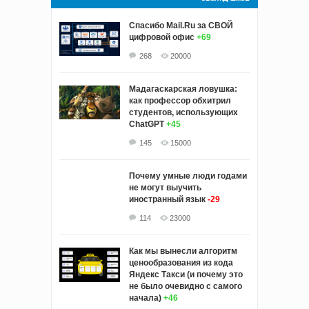
Спасибо Mail.Ru за СВОЙ
цифровой офис
+69
268
20000
Мадагаскарская ловушка:
как профессор обхитрил
студентов, использующих
ChatGPT
+45
145
15000
Почему умные люди годами
не могут выучить
иностранный язык
-29
114
23000
Как мы вынесли алгоритм
ценообразования из кода
Яндекс Такси (и почему это
не было очевидно с самого
начала)
+46