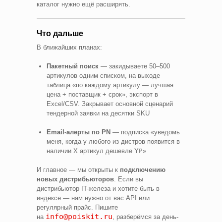
каталог нужно ещё расширять.
Что дальше
В ближайших планах:
Пакетный поиск
— закидываете 50–500
артикулов одним списком, на выходе
таблица «по каждому артикулу — лучшая
цена + поставщик + срок», экспорт в
Excel/CSV. Закрывает основной сценарий
тендерной заявки на десятки SKU
Email-алерты по PN
— подписка «уведомь
меня, когда у любого из дистров появится в
наличии X артикул дешевле Y₽»
И главное — мы открыты к
подключению
новых дистрибьюторов
. Если вы
дистрибьютор IT-железа и хотите быть в
индексе — нам нужно от вас API или
регулярный прайс. Пишите
info@poiskit.ru
на
, разберёмся за день-