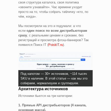
своя структура каталога, своя политика
«звоните узнавайте». Час времени уходит
просто на то, чтобы собрать табличку «кто, по
чём, когда».
Мы посмотрели на это и подумали: а что
если
один поиск по всем дистрибьюторам
сразу
, с реальными ценами и сроками, без
регистраций и просмотра флэш-баннеров? Так
появился Поиск IT (
PoiskIT.ru
).
Под капотом — 30+ источников, ~114 тысяч
SKU в наличии. В этой статье — как мы это
собираем, нормализуем и группируем.
Архитектура источников
Источники бьются на три категории:
1. Прямые API дистрибьюторов (4 канала,
основная масса).