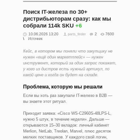
Поиск IT-железа по 30+
дистрибьюторам сразу: как мы
собрали 114k SKU
+6
10.06.2026 13:20
2
7600
parts_finder
Источник
Кейс, в котором мы поняли что закупщику не
нужен «ещё один маркетплейс» — нужен
инструмент, который за один запрос покажет,
у кого из дистров есть нужный артикул, по
какой цене и когда он будет на складе.
Проблема, которую мы решали
Если вы хоть раз закупали IT-железо в B2B —
вы знаете этот ритуал.
Приходит заявка: «Cisco WS-C2960S-48LPS-L,
нужно 5 штук, в течение недели». Дальше —
открываются 15–30 вкладок: личный кабинет
Merlion, NetLab, Treolan, Marvel, плюс десяток
мелких поставщиков. У каждого свой логин,