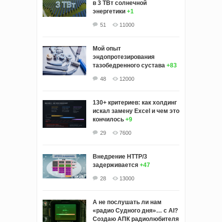
в 3 ТВт солнечной
энергетики
+1
51
11000
Мой опыт
эндопротезирования
тазобедренного сустава
+83
48
12000
130+ критериев: как холдинг
искал замену Excel и чем это
кончилось
+9
29
7600
Внедрение HTTP/3
задерживается
+47
28
13000
А не послушать ли нам
«радио Судного дня»… с AI?
Создаю АПК радиолюбителя