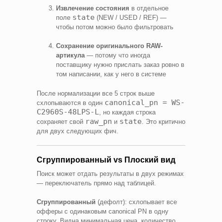
Извлечение состояния
в отдельное
state
поле
(NEW / USED / REF) —
чтобы потом можно было фильтровать
Сохранение оригинального RAW-
артикула
— потому что иногда
поставщику нужно прислать заказ ровно в
том написании, как у него в системе
После нормализации все 5 строк выше
canonical_pn = WS-
схлопываются в один
C2960S-48LPS-L
, но каждая строка
raw_pn
state
сохраняет свой
и
. Это критично
для двух следующих фич.
Сгруппированный vs Плоский вид
Поиск может отдать результаты в двух режимах
— переключатель прямо над таблицей.
Сгруппированный
(дефолт): схлопывает все
офферы с одинаковым canonical PN в одну
строку. Видна минимальная цена, количество