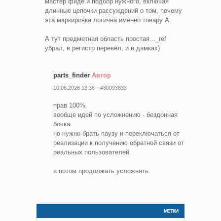
мастер фиде и подбор нужного, включая
длинные цепочки рассуждений о том, почему
эта маркировка логична именно товару А.
А тут предметная область простая..._ref
убрал, в регистр перевёл, и в дамках)
parts_finder
Автор
10.06.2026 13:36
#30093833
прав 100%.
вообще идей по усложнению - бездонная
бочка.
но нужно брать паузу и переключаться от
реализации к получению обратной связи от
реальных пользователей.
а потом продолжать усложнять
МЕТКИ