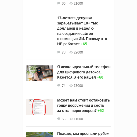
86
21000
17-летняя девушка
зарабатывает 10+ тыс
долларов в неделю
на создании сайтов
с помощью ИИ. Почему это
НЕ работает
+65
78
22000
Я искал идеальный телефон
для цифрового детокса.
Кажется, я его нашёл
+60
74
17000
Может нам стоит остановить
гонку вооружений и сесть
за стол переговоров?
+52
56
11000
Похоже, мы проспали рубеж