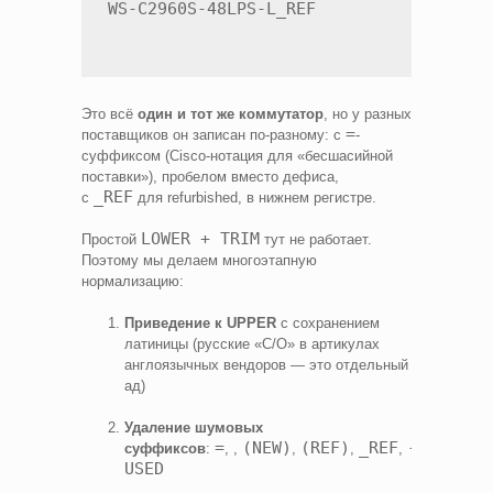
Это всё
один и тот же коммутатор
, но у разных
=
поставщиков он записан по-разному: с
-
суффиксом (Cisco-нотация для «бесшасийной
поставки»), пробелом вместо дефиса,
_REF
с
для refurbished, в нижнем регистре.
LOWER + TRIM
Простой
тут не работает.
Поэтому мы делаем многоэтапную
нормализацию:
Приведение к UPPER
с сохранением
латиницы (русские «С/О» в артикулах
англоязычных вендоров — это отдельный
ад)
Удаление шумовых
=
(NEW)
(REF)
_REF
-
суффиксов
:
, ,
,
,
,
USED