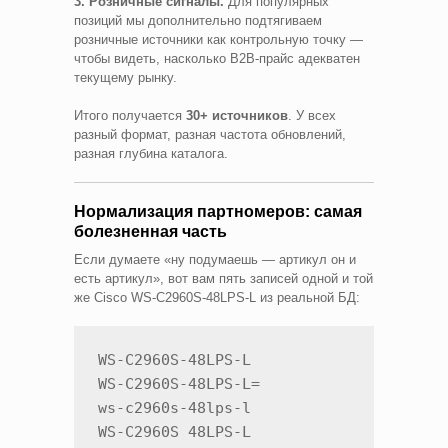
3. Розничные сигналы.
Для популярных
позиций мы дополнительно подтягиваем
розничные источники как контрольную точку —
чтобы видеть, насколько B2B-прайс адекватен
текущему рынку.
Итого получается
30+ источников
. У всех
разный формат, разная частота обновлений,
разная глубина каталога.
Нормализация партномеров: самая
болезненная часть
Если думаете «ну подумаешь — артикул он и
есть артикул», вот вам пять записей одной и той
же Cisco WS-C2960S-48LPS-L из реальной БД:
WS-C2960S-48LPS-L

WS-C2960S-48LPS-L=

ws-c2960s-48lps-l

WS-C2960S 48LPS-L
