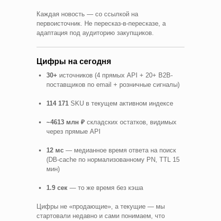
Каждая новость — со ссылкой на
первоисточник. Не пересказ-в-пересказе, а
адаптация под аудиторию закупщиков.
Цифры на сегодня
30+
источников (4 прямых API + 20+ B2B-
поставщиков по email + розничные сигналы)
114 171
SKU в текущем активном индексе
~4613 млн ₽
складских остатков, видимых
через прямые API
12 мс
— медианное время ответа на поиск
(DB-cache по нормализованному PN, TTL 15
мин)
1.9 сек
— то же время без кэша
Цифры не «продающие», а текущие — мы
стартовали недавно и сами понимаем, что