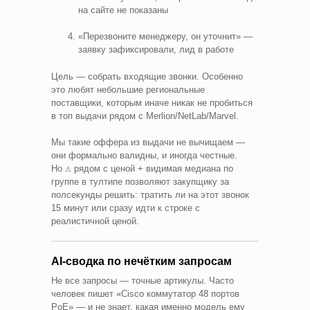
на сайте не показаны
«Перезвоните менеджеру, он уточнит» —
заявку зафиксировали, лид в работе
Цель — собрать входящие звонки. Особенно
это любят небольшие региональные
поставщики, которым иначе никак не пробиться
в топ выдачи рядом с Merlion/NetLab/Marvel.
Мы такие оффера из выдачи не вычищаем —
они формально валидны, и иногда честные.
⚠
Но
рядом с ценой + видимая медиана по
группе в тултипе позволяют закупщику за
полсекунды решить: тратить ли на этот звонок
15 минут или сразу идти к строке с
реалистичной ценой.
AI-сводка по нечётким запросам
Не все запросы — точные артикулы. Часто
человек пишет «Cisco коммутатор 48 портов
PoE» — и не знает, какая именно модель ему