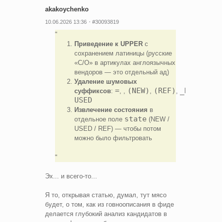
akakoychenko
10.06.2026 13:36
#30093819
Приведение к UPPER
с
сохранением латиницы (русские
«С/О» в артикулах англоязычных
вендоров — это отдельный ад)
Удаление шумовых
=
(NEW)
(REF)
_REF
-
суффиксов
:
, ,
,
,
,
USED
Извлечение состояния
в
state
отдельное поле
(NEW /
USED / REF) — чтобы потом
можно было фильтровать
Эх... и всего-то...
Я то, открывая статью, думал, тут мясо
будет, о том, как из говноописания в фиде
делается глубокий анализ кандидатов в