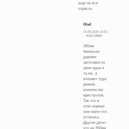
ещё не вся
отрасль
Hlad
15.06.2026 15:02
#30119896
350нм
банально
дороже:
заготовка по
цене одна и
та же, а
влезает туда
разное
количество
кристаллов.
Так что в
этих нормах
уже мало что
осталось.
Другое дело -
что на 350нм