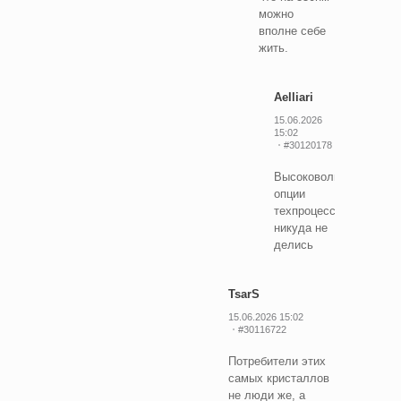
можно
вполне себе
жить.
Aelliari
15.06.2026
15:02
#30120178
Высоковольтные
опции
техпроцесса
никуда не
делись
TsarS
15.06.2026 15:02
#30116722
Потребители этих
самых кристаллов
не люди же, а