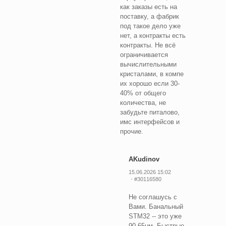
как заказы есть на
поставку, а фабрик
под такое дело уже
нет, а контракты есть
контракты. Не всё
ограничивается
вычислительными
кристалами, в компе
их хорошо если 30-
40% от общего
количества, не
забудьте питалово,
имс интерфейсов и
прочие.
AKudinov
15.06.2026 15:02
#30116580
Не соглашусь с
Вами. Банальный
STM32 -- это уже
90-65нм. Быстрые