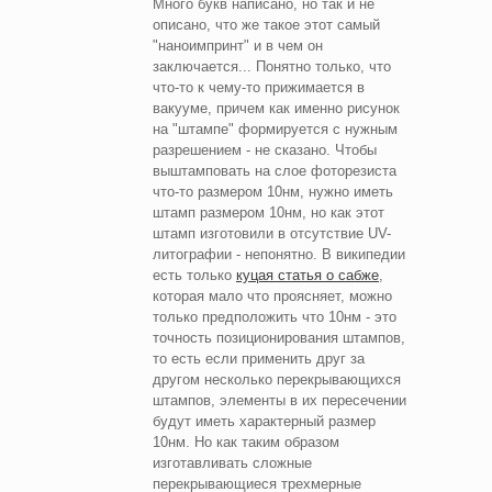
Много букв написано, но так и не
описано, что же такое этот самый
"наноимпринт" и в чем он
заключается... Понятно только, что
что-то к чему-то прижимается в
вакууме, причем как именно рисунок
на "штампе" формируется с нужным
разрешением - не сказано. Чтобы
выштамповать на слое фоторезиста
что-то размером 10нм, нужно иметь
штамп размером 10нм, но как этот
штамп изготовили в отсутствие UV-
литографии - непонятно. В википедии
есть только
куцая статья о сабже
,
которая мало что проясняет, можно
только предположить что 10нм - это
точность позиционирования штампов,
то есть если применить друг за
другом несколько перекрывающихся
штампов, элементы в их пересечении
будут иметь характерный размер
10нм. Но как таким образом
изготавливать сложные
перекрывающиеся трехмерные