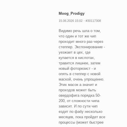
Moog_Prodigy
15.06.2026 15:02
#30117308
Видимо речь шла о том,
что один и тот же чип
проходит много раз через
степпер. Экспонирование -
уезжает в цех, где
купается в кислотах,
травится лишнее, затем
новый фоторезист - и
опять в степпер с новой
маской, очень упрощенно.
Этих масок а значит и
проходов может быть
овердофига порядка 50-
200, от сложности чипа
зависит. И по сути чип
ездит по фабу несколько
месяцев, пока пройдет все
процессы (может быстрее