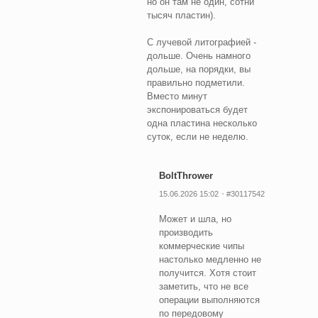
но он там не один, сотни
тысяч пластин).
С лучевой литографией -
дольше. Очень намного
дольше, на порядки, вы
правильно подметили.
Вместо минут
экспонироваться будет
одна пластина несколько
суток, если не неделю.
BoltThrower
15.06.2026 15:02
#30117542
Может и шла, но
производить
коммерческие чипы
настолько медленно не
получится. Хотя стоит
заметить, что не все
операции выполняются
по передовому