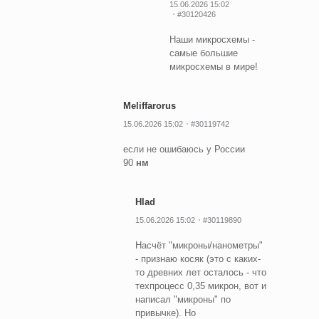
15.06.2026 15:02
#30120426
Наши микросхемы -
самые большие
микросхемы в мире!
Meliffarorus
15.06.2026 15:02
#30119742
если не ошибаюсь у России
90
нм
Hlad
15.06.2026 15:02
#30119890
Насчёт "микроны/нанометры"
- признаю косяк (это с каких-
то древних лет осталось - что
техпроцесс 0,35 микрон, вот и
написал "микроны" по
привычке). Но