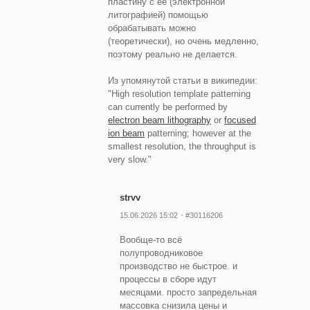
пластину с её (электронной
литографией) помощью
обрабатывать можно
(теоретически), но очень медленно,
поэтому реально не делается.
Из упомянутой статьи в википедии:
"High resolution template patterning
can currently be performed by
electron beam lithography
or
focused
ion beam
patterning; however at the
smallest resolution, the throughput is
very slow."
strvv
15.06.2026 15:02
#30116206
Вообще-то всё
полупроводниковое
производство не быстрое. и
процессы в сборе идут
месяцами. просто запредельная
массовка снизила цены и