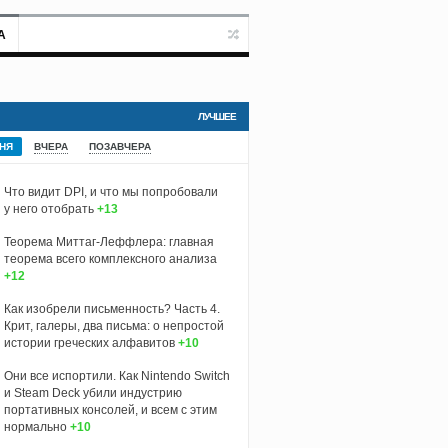
А
ЛУЧШЕЕ
НЯ
ВЧЕРА
ПОЗАВЧЕРА
Что видит DPI, и что мы попробовали
у него отобрать
+13
Теорема Миттаг-Леффлера: главная
теорема всего комплексного анализа
+12
Как изобрели письменность? Часть 4.
Крит, галеры, два письма: о непростой
истории греческих алфавитов
+10
Они все испортили. Как Nintendo Switch
и Steam Deck убили индустрию
портативных консолей, и всем с этим
нормально
+10