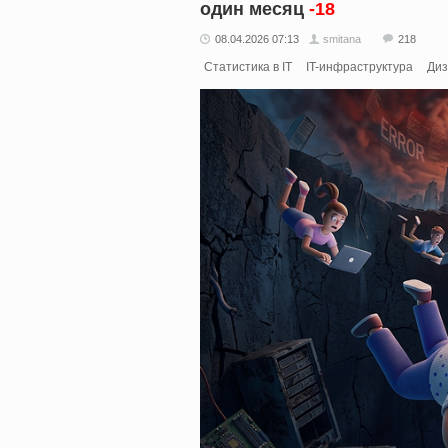
один месяц
-18
08.04.2026 07:13
smitana
218
Статистика в IT
IT-инфраструктура
Диз