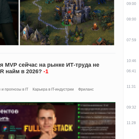
09:00
08:00
07:59
10:46
я MVP сейчас на рынке ИТ-труда не
HR найм в 2026?
-1
06:41
11:31
и прогнозы в IT
Карьера в IT-индустрии
Фриланс
09:32
11:28