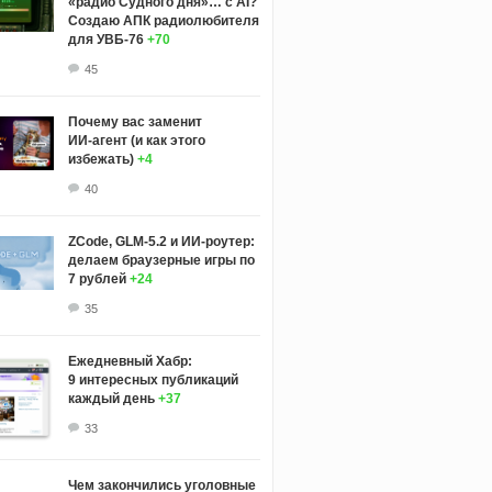
«радио Судного дня»… с AI?
Создаю АПК радиолюбителя
для УВБ-76
+70
45
Почему вас заменит
ИИ‑агент (и как этого
избежать)
+4
40
ZCode, GLM-5.2 и ИИ-роутер:
делаем браузерные игры по
7 рублей
+24
35
Ежедневный Хабр:
9 интересных публикаций
каждый день
+37
33
Чем закончились уголовные