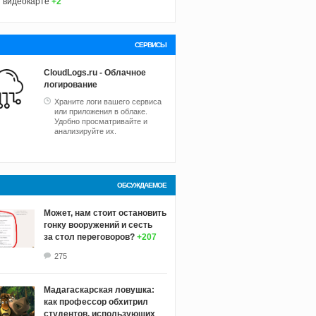
видеокарте
+2
СЕРВИСЫ
CloudLogs.ru - Облачное
логирование
Храните логи вашего сервиса
или приложения в облаке.
Удобно просматривайте и
анализируйте их.
ОБСУЖДАЕМОЕ
Может, нам стоит остановить
гонку вооружений и сесть
за стол переговоров?
+207
275
Мадагаскарская ловушка:
как профессор обхитрил
студентов, использующих