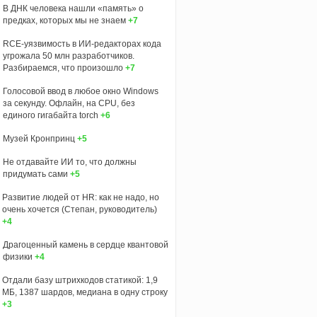
В ДНК человека нашли «память» о
предках, которых мы не знаем
+7
RCE-уязвимость в ИИ-редакторах кода
угрожала 50 млн разработчиков.
Разбираемся, что произошло
+7
Голосовой ввод в любое окно Windows
за секунду. Офлайн, на CPU, без
единого гигабайта torch
+6
Музей Кронпринц
+5
Не отдавайте ИИ то, что должны
придумать сами
+5
Развитие людей от HR: как не надо, но
очень хочется (Степан, руководитель)
+4
Драгоценный камень в сердце квантовой
физики
+4
Отдали базу штрихкодов статикой: 1,9
МБ, 1387 шардов, медиана в одну строку
+3