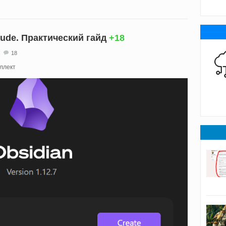
aude. Практический гайд
+18
18
ллект