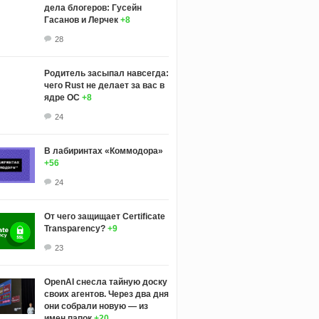
дела блогеров: Гусейн
Гасанов и Лерчек
+8
28
Родитель засыпал навсегда:
чего Rust не делает за вас в
ядре ОС
+8
24
В лабиринтах «Коммодора»
+56
24
От чего защищает Certificate
Transparency?
+9
23
OpenAI снесла тайную доску
своих агентов. Через два дня
они собрали новую — из
имен папок
+20