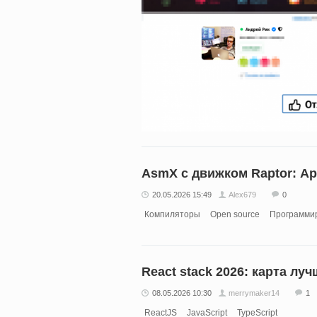
AsmX с движком Raptor: А
20.05.2026 15:49
Alex679
0
Компиляторы
Open source
Программи
React stack 2026: карта лу
08.05.2026 10:30
merrymaker14
1
ReactJS
JavaScript
TypeScript