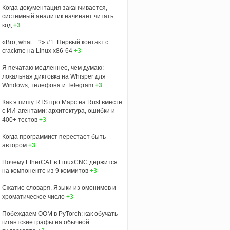
Когда документация заканчивается,
системный аналитик начинает читать
код
+3
«Bro, what…?» #1. Первый контакт с
crackme на Linux x86-64
+3
Я печатаю медленнее, чем думаю:
локальная диктовка на Whisper для
Windows, телефона и Telegram
+3
Как я пишу RTS про Марс на Rust вместе
с ИИ-агентами: архитектура, ошибки и
400+ тестов
+3
Когда программист перестает быть
автором
+3
Почему EtherCAT в LinuxCNC держится
на компоненте из 9 коммитов
+3
Сжатие словаря. Языки из омонимов и
хроматическое число
+3
Побеждаем OOM в PyTorch: как обучать
гигантские графы на обычной