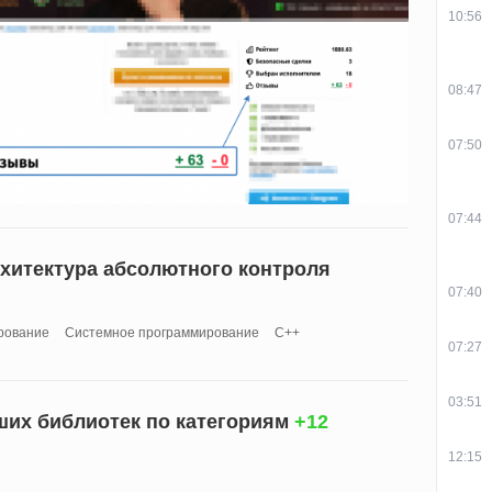
10:56
08:47
07:50
07:44
рхитектура абсолютного контроля
07:40
рование
Системное программирование
C++
07:27
03:51
чших библиотек по категориям
+12
12:15