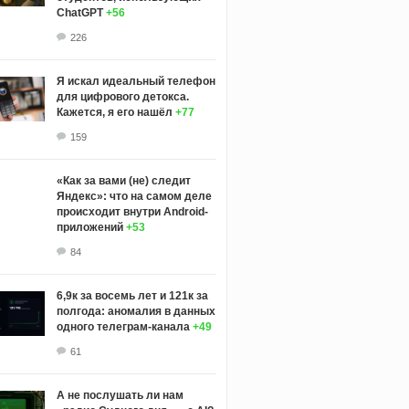
ChatGPT
+56
226
Я искал идеальный телефон
для цифрового детокса.
Кажется, я его нашёл
+77
159
«Как за вами (не) следит
Яндекс»: что на самом деле
происходит внутри Android-
приложений
+53
84
6,9к за восемь лет и 121к за
полгода: аномалия в данных
одного телеграм-канала
+49
61
А не послушать ли нам