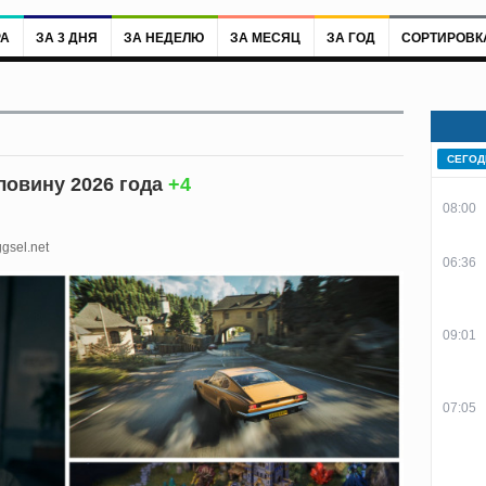
РА
ЗА 3 ДНЯ
ЗА НЕДЕЛЮ
ЗА МЕСЯЦ
ЗА ГОД
СОРТИРОВК
СЕГОД
ловину 2026 года
+4
08:00
gsel.net
06:36
09:01
07:05