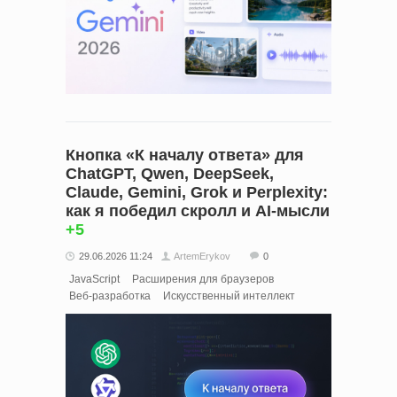
Кнопка «К началу ответа» для
ChatGPT, Qwen, DeepSeek,
Claude, Gemini, Grok и Perplexity:
как я победил скролл и AI‑мысли
+5
29.06.2026 11:24
ArtemErykov
0
JavaScript
Расширения для браузеров
Веб-разработка
Искусственный интеллект