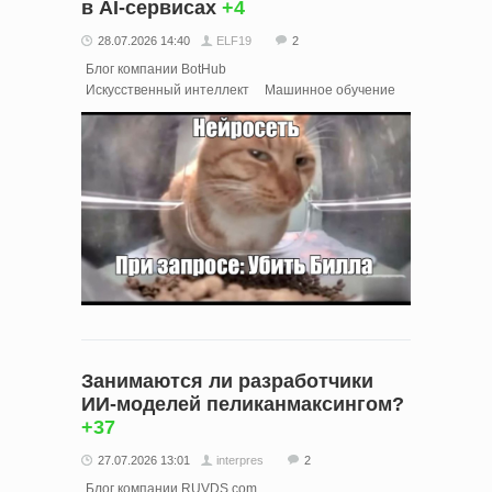
в AI‑сервисах
+4
28.07.2026 14:40
ELF19
2
Блог компании BotHub
Искусственный интеллект
Машинное обучение
Занимаются ли разработчики
ИИ‑моделей пеликанмаксингом?
+37
27.07.2026 13:01
interpres
2
Блог компании RUVDS.com