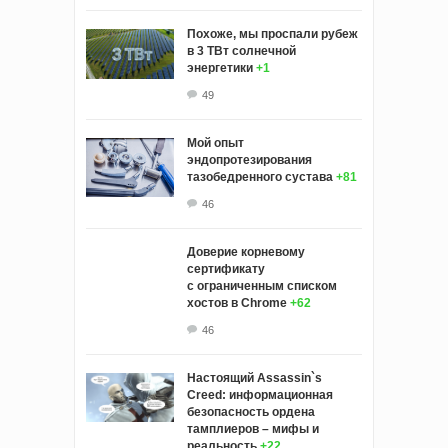
Похоже, мы проспали рубеж
в 3 ТВт солнечной
энергетики
+1
49
Мой опыт
эндопротезирования
тазобедренного сустава
+81
46
Доверие корневому
сертификату
с ограниченным списком
хостов в Chrome
+62
46
Настоящий Assassin`s
Creed: информационная
безопасность ордена
тамплиеров – мифы и
реальность
+22