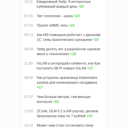
14:11
Ежедневный Хабр: 9 интересных
публикаций каждый день
+25
07:05
Тип топологии – шина
+23
07:01
Проект eMMC-emu
+22
06:13
Как ИИ-помощник работает с данными
1С: семь практических сценариев
+19
06:49
Чему десять лет в разработке научили
меня о технологиях
+18
11:00
VxLAN в энтерпрайз-сегменте, или Как
построить Wi-Fi поверх VxLAN
+17
08:00
Как устроены хранилища Kubernetes:
разбор для начинающего сисадмина
+17
07:07
Чем больше метрик, тем меньше
контроля
+16
12:00
ZCode, GLM-5.2 и ИИ-роутер: делаем
браузерные игры по 7 рублей
+15
14:22
Может нам стоит остановить гонку