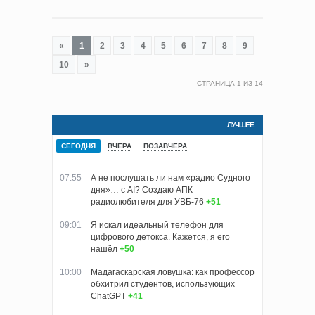
«
1
2
3
4
5
6
7
8
9
10
»
СТРАНИЦА
1
ИЗ
14
ЛУЧШЕЕ
СЕГОДНЯ
ВЧЕРА
ПОЗАВЧЕРА
07:55
А не послушать ли нам «радио Судного
дня»… с AI? Создаю АПК
радиолюбителя для УВБ-76
+51
09:01
Я искал идеальный телефон для
цифрового детокса. Кажется, я его
нашёл
+50
10:00
Мадагаскарская ловушка: как профессор
обхитрил студентов, использующих
ChatGPT
+41