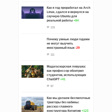
Как я год проработал на Arch
Linux, сдался и вернулся на
скучную Ubuntu для
реальной работы
+84
131
Почему умные люди годами
не могут выучить
иностранный язык
-29
111
Мадагаскарская ловушка:
как профессор обхитрил
студентов, использующих
ChatGPT
+41
97
Как мы делаем беспилотные
тракторы без кабины:
рассказ главного
конструктора Когнитив
+123