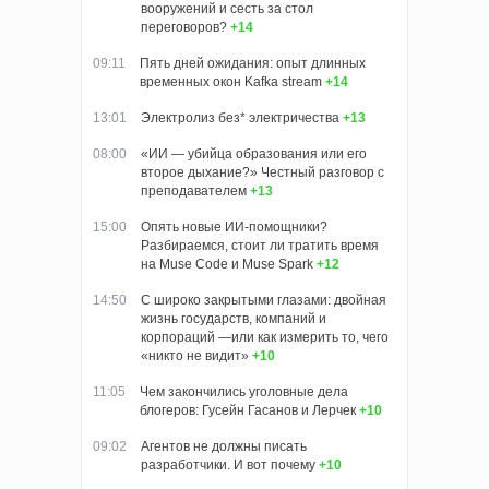
вооружений и сесть за стол
переговоров?
+14
09:11
Пять дней ожидания: опыт длинных
временных окон Kafka stream
+14
13:01
Электролиз без* электричества
+13
08:00
«ИИ — убийца образования или его
второе дыхание?» Честный разговор с
преподавателем
+13
15:00
Опять новые ИИ-помощники?
Разбираемся, стоит ли тратить время
на Muse Code и Muse Spark
+12
14:50
С широко закрытыми глазами: двойная
жизнь государств, компаний и
корпораций —или как измерить то, чего
«никто не видит»
+10
11:05
Чем закончились уголовные дела
блогеров: Гусейн Гасанов и Лерчек
+10
09:02
Агентов не должны писать
разработчики. И вот почему
+10