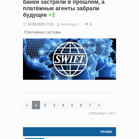
банки застряли в прошлом, а
платёжные агенты забрали
будущее
+2
16.09.2025 17:01
Adm1ngmz
0
Платежные системы
«
1
2
3
4
5
6
7
»
СТРАНИЦА
1
ИЗ
7
ЛУЧШЕЕ