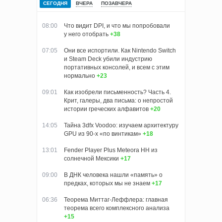
СЕГОДНЯ
ВЧЕРА
ПОЗАВЧЕРА
08:00
Что видит DPI, и что мы попробовали
у него отобрать
+38
07:05
Они все испортили. Как Nintendo Switch
и Steam Deck убили индустрию
портативных консолей, и всем с этим
нормально
+23
09:01
Как изобрели письменность? Часть 4.
Крит, галеры, два письма: о непростой
истории греческих алфавитов
+20
14:05
Тайна 3dfx Voodoo: изучаем архитектуру
GPU из 90-х «по винтикам»
+18
13:01
Fender Player Plus Meteora HH из
солнечной Мексики
+17
09:00
В ДНК человека нашли «память» о
предках, которых мы не знаем
+17
06:36
Теорема Миттаг-Леффлера: главная
теорема всего комплексного анализа
+15