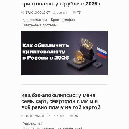
криптовалюту в рубли в 2026 г
17.05.2026 13:07
yparah
77
Криптовалюты
Криптография
Платежные системы
Кешбэк-апокалипсис: у меня
семь карт, смартфон с ИИ и я
всё равно плачу не той картой
16.05.2026 09:27
c3n9
38
Финансы в IT