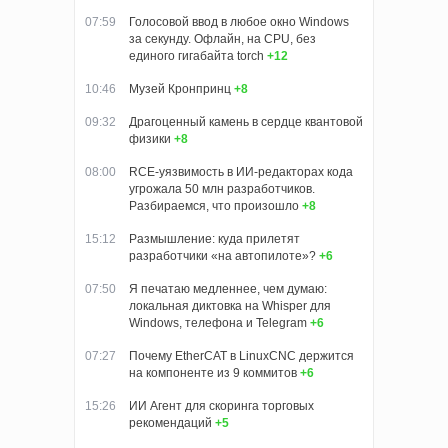
07:59
Голосовой ввод в любое окно Windows
за секунду. Офлайн, на CPU, без
единого гигабайта torch
+12
10:46
Музей Кронпринц
+8
09:32
Драгоценный камень в сердце квантовой
физики
+8
08:00
RCE-уязвимость в ИИ-редакторах кода
угрожала 50 млн разработчиков.
Разбираемся, что произошло
+8
15:12
Размышление: куда прилетят
разработчики «на автопилоте»?
+6
07:50
Я печатаю медленнее, чем думаю:
локальная диктовка на Whisper для
Windows, телефона и Telegram
+6
07:27
Почему EtherCAT в LinuxCNC держится
на компоненте из 9 коммитов
+6
15:26
ИИ Агент для скоринга торговых
рекомендаций
+5