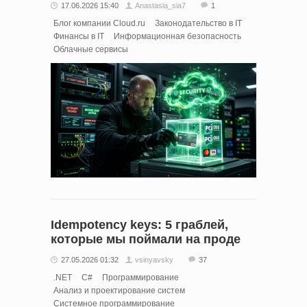
17.06.2026 15:40
Anastasia_sia7
1
Блог компании Cloud.ru
Законодательство в IT
Финансы в IT
Информационная безопасность
Облачные сервисы
Idempotency keys: 5 граблей,
которые мы поймали на проде
27.05.2026 01:32
vsinyavsky
37
.NET
C#
Программирование
Анализ и проектирование систем
Системное программирование