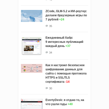
ZCode, GLM-5.2 и ИИ-роутер:
делаем браузерные игры по
7 рублей
+24
35
Ежедневный Хабр:
9 интересных публикаций
каждый день
+37
34
Как я настроил безопасное
шифрование данных для
сайта с помощью протокола
HTTPS и SSL/TLS
сертификата
-14
30
EvertyDesk: я отдаю то, на
что ушли годы
+40