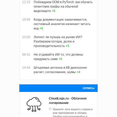
12:15
Побеждаем OOM в PyTorch: как обучать
гигантские графы на обычной
видеокарте
+5
10:56
Когда документация заканчивается,
системный аналитик начинает читать
код
+5
10:00
Лопнет ли пузырь на рынке ИИ?
Разбираем потери, долги и
производительность
+5
06:41
Не отдавайте ИИ то, что должны
придумать сами
+5
14:44
Штыревая антенна в КВ диапазоне:
расчет, согласование, шумы
+4
СЕРВИСЫ
CloudLogs.ru - Облачное
логирование
Храните логи вашего сервиса
или приложения в облаке.
Удобно просматривайте и