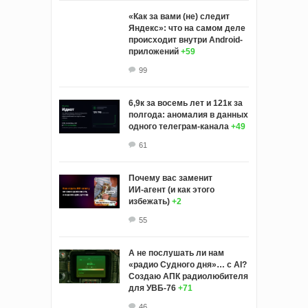
«Как за вами (не) следит
Яндекс»: что на самом деле
происходит внутри Android-
приложений
+59
99
6,9к за восемь лет и 121к за
полгода: аномалия в данных
одного телеграм-канала
+49
61
Почему вас заменит
ИИ‑агент (и как этого
избежать)
+2
55
А не послушать ли нам
«радио Судного дня»… с AI?
Создаю АПК радиолюбителя
для УВБ-76
+71
46