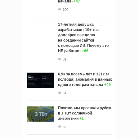
начала)
+47
100
17-летняя девушка
зарабатывает 10+ тыс
долларов в неделю
на создании сайтов
с помощью ИИ. Почему это
НЕ работает
+66
81
6,9к за восемь лет и 121к за
полгода: аномалия в данных
одного телеграм-канала
+49
61
Похоже, мы проспали рубеж
в 3 ТВт солнечной
энергетики
+1
55