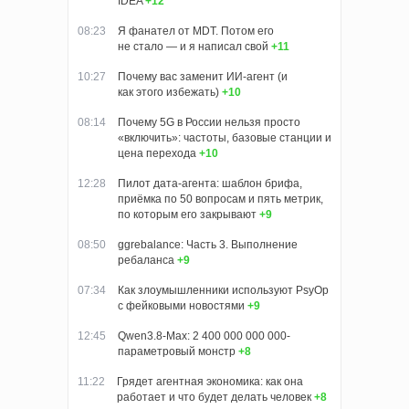
IDEA
+12
08:23
Я фанател от MDT. Потом его
не стало — и я написал свой
+11
10:27
Почему вас заменит ИИ‑агент (и
как этого избежать)
+10
08:14
Почему 5G в России нельзя просто
«включить»: частоты, базовые станции и
цена перехода
+10
12:28
Пилот дата-агента: шаблон брифа,
приёмка по 50 вопросам и пять метрик,
по которым его закрывают
+9
08:50
ggrebalance: Часть 3. Выполнение
ребаланса
+9
07:34
Как злоумышленники используют PsyOp
с фейковыми новостями
+9
12:45
Qwen3.8-Max: 2 400 000 000 000-
параметровый монстр
+8
11:22
Грядет агентная экономика: как она
работает и что будет делать человек
+8