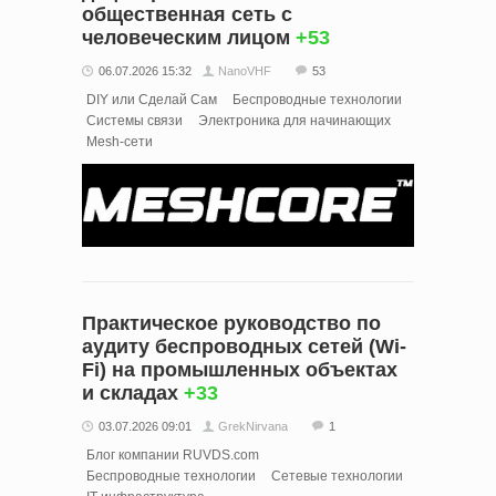
общественная сеть с
человеческим лицом
+53
06.07.2026 15:32
NanoVHF
53
DIY или Сделай Сам
Беспроводные технологии
Системы связи
Электроника для начинающих
Mesh-сети
Практическое руководство по
аудиту беспроводных сетей (Wi-
Fi) на промышленных объектах
и складах
+33
03.07.2026 09:01
GrekNirvana
1
Блог компании RUVDS.com
Беспроводные технологии
Сетевые технологии