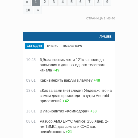
«
1
2
3
4
5
6
7
8
9
10
»
СТРАНИЦА
1
ИЗ
40
ЛУЧШЕЕ
СЕГОДНЯ
ВЧЕРА
ПОЗАВЧЕРА
10:43
6,9к за восемь лет и 121к за полгода:
аномалия в данных одного телеграм-
канала
+49
09:01
Как измерить вакуум в лампе?
+48
13:01
«Как за вами (не) следит Яндекс»: что на
самом деле происходит внутри Android-
приложений
+42
13:01
В лабиринтах «Коммодора»
+33
08:01
Разбор AMD EPYC Venice: 256 ядер, 2-
нм TSMC, два сокета и СЖО как
неизбежность
+21