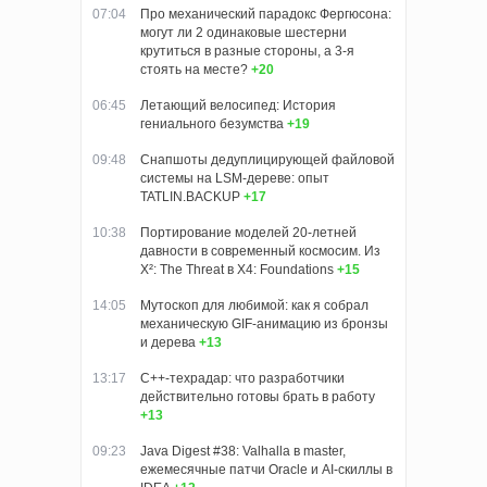
07:04
Про механический парадокс Фергюсона:
могут ли 2 одинаковые шестерни
крутиться в разные стороны, а 3-я
стоять на месте?
+20
06:45
Летающий велосипед: История
гениального безумства
+19
09:48
Снапшоты дедуплицирующей файловой
системы на LSM-дереве: опыт
TATLIN.BACKUP
+17
10:38
Портирование моделей 20-летней
давности в современный космосим. Из
X²: The Threat в X4: Foundations
+15
14:05
Мутоскоп для любимой: как я собрал
механическую GIF-анимацию из бронзы
и дерева
+13
13:17
C++-техрадар: что разработчики
действительно готовы брать в работу
+13
09:23
Java Digest #38: Valhalla в master,
ежемесячные патчи Oracle и AI-скиллы в