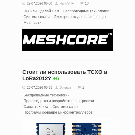
29.07.2026 06:00
NanoVHF
13
DIY или Сделай Сам
Беспроводные технологии
Системы связи
Электроника для начинающих
Mesh-сети
Стоит ли использовать TCXO в
LoRa2012?
+6
23.07.2026 05:55
Dimawa
1
Беспроводные технологии
Производство и разработка электроники
Схемотехника
Системы связи
Программирование микроконтроллеров