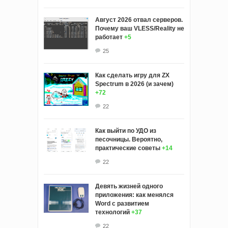
Август 2026 отвал серверов.
Почему ваш VLESS/Reality не
работает
+5
25
Как сделать игру для ZX
Spectrum в 2026 (и зачем)
+72
22
Как выйти по УДО из
песочницы. Вероятно,
практические советы
+14
22
Девять жизней одного
приложения: как менялся
Word с развитием
технологий
+37
22