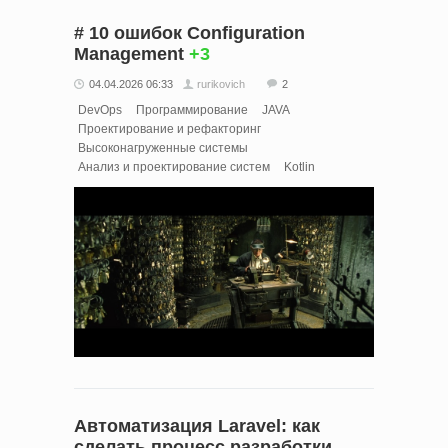
# 10 ошибок Configuration
Management
+3
04.04.2026 06:33
rurikovich
2
DevOps
Программирование
JAVA
Проектирование и рефакторинг
Высоконагруженные системы
Анализ и проектирование систем
Kotlin
Автоматизация Laravel: как
сделать процесс разработки