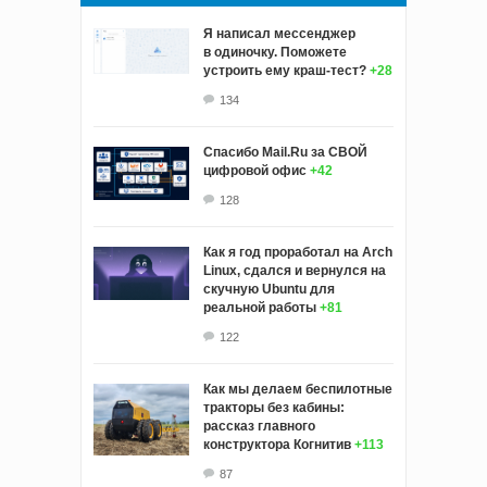
Я написал мессенджер
в одиночку. Поможете
устроить ему краш‑тест?
+28
134
Спасибо Mail.Ru за СВОЙ
цифровой офис
+42
128
Как я год проработал на Arch
Linux, сдался и вернулся на
скучную Ubuntu для
реальной работы
+81
122
Как мы делаем беспилотные
тракторы без кабины:
рассказ главного
конструктора Когнитив
+113
87