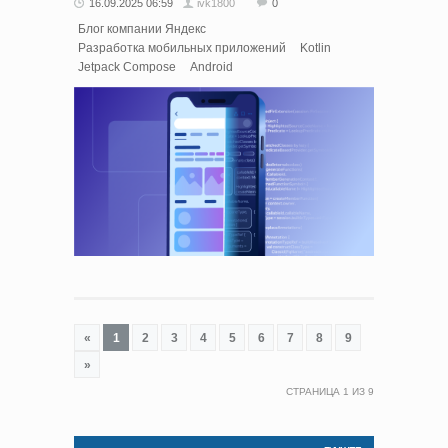
16.09.2025 06:59
ivk1800
0
Блог компании Яндекс
Разработка мобильных приложений
Kotlin
Jetpack Compose
Android
«
1
2
3
4
5
6
7
8
9
»
СТРАНИЦА
1
ИЗ
9