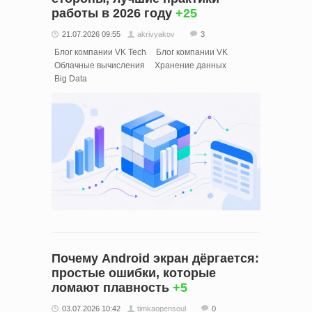
работы в 2026 году
+25
21.07.2026 09:55
akrivyakov
3
Блог компании VK Tech
Блог компании VK
Облачные вычисления
Хранение данных
Big Data
Почему Android экран дёргается:
простые ошибки, которые
ломают плавность
+5
03.07.2026 10:42
timkaopensoul
0