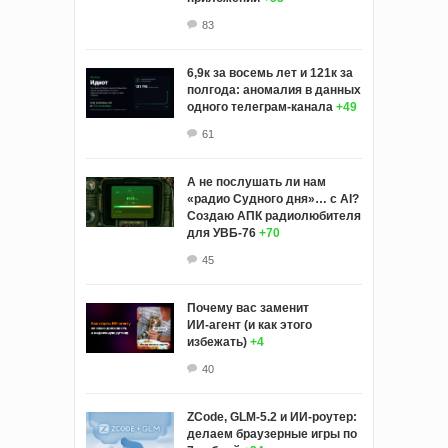
83
6,9к за восемь лет и 121к за
полгода: аномалия в данных
одного телеграм-канала
+49
61
А не послушать ли нам
«радио Судного дня»… с AI?
Создаю АПК радиолюбителя
для УВБ-76
+70
45
Почему вас заменит
ИИ‑агент (и как этого
избежать)
+4
40
ZCode, GLM-5.2 и ИИ-роутер:
делаем браузерные игры по