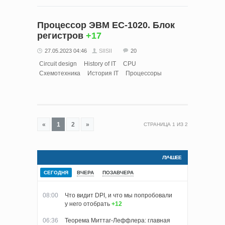
Процессор ЭВМ ЕС-1020. Блок
регистров
+17
27.05.2023 04:46
SIISII
20
Circuit design
History of IT
CPU
Схемотехника
История IT
Процессоры
«
1
2
»
СТРАНИЦА
1
ИЗ
2
ЛУЧШЕЕ
СЕГОДНЯ
ВЧЕРА
ПОЗАВЧЕРА
08:00
Что видит DPI, и что мы попробовали
у него отобрать
+12
06:36
Теорема Миттаг-Леффлера: главная