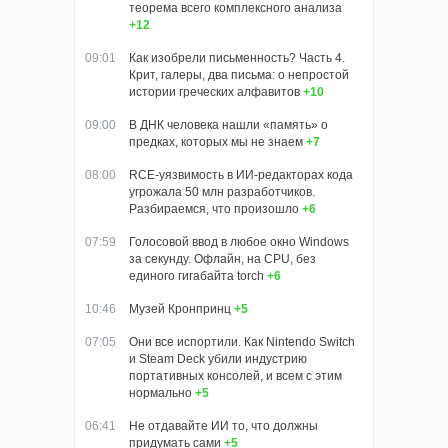
теорема всего комплексного анализа
+12
09:01
Как изобрели письменность? Часть 4.
Крит, галеры, два письма: о непростой
истории греческих алфавитов
+10
09:00
В ДНК человека нашли «память» о
предках, которых мы не знаем
+7
08:00
RCE-уязвимость в ИИ-редакторах кода
угрожала 50 млн разработчиков.
Разбираемся, что произошло
+6
07:59
Голосовой ввод в любое окно Windows
за секунду. Офлайн, на CPU, без
единого гигабайта torch
+6
10:46
Музей Кронпринц
+5
07:05
Они все испортили. Как Nintendo Switch
и Steam Deck убили индустрию
портативных консолей, и всем с этим
нормально
+5
06:41
Не отдавайте ИИ то, что должны
придумать сами
+5