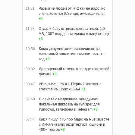
11:31
Развитие людей от HR: как не надо, но
очень хочется (Степан, руководитель)
+4
11:28
Отдали базу штрихкодов статикой: 1,9
МБ, 1387 шардов, медиана в одну строку
+3
10:56
Когда документация заканчивается,
системный аналитик начинает читать
код
+3
09:32
Драгоценный камень в сердце квантовой
физики
+3
08:47
«Bro, what…?» #1. Первый контакт с
crackme на Linux x86-64
+3
07:50
Я печатаю медленнее, чем думаю:
локальная диктовка на Whisper для
Windows, телефона и Telegram
+3
07:44
Как я пишу RTS про Марс на Rust вместе
с ИИ-агентами: архитектура, ошибки и
400+ тестов
+3