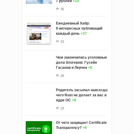
7 рублей
+24
35
Ежедневный Хабр:
9 интересных публикаций
каждый день
+37
33
Чем закончились уголовные
дела блогеров: Гусейн
Гасанов и Лерчек
+8
28
Родитель засыпал навсегда:
чего Rust не делает за вас в
ядре ОС
+8
23
От чего защищает Certificate
Transparency?
+9