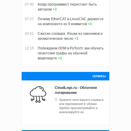
07:40
Когда программист перестает быть
автором
+3
07:27
Почему EtherCAT в LinuxCNC держится
на компоненте из 9 коммитов
+3
03:51
Сжатие словаря. Языки из омонимов и
хроматическое число
+3
12:15
Побеждаем OOM в PyTorch: как обучать
гигантские графы на обычной
видеокарте
+2
СЕРВИСЫ
CloudLogs.ru - Облачное
логирование
Храните логи вашего сервиса
или приложения в облаке.
Удобно просматривайте и
анализируйте их.